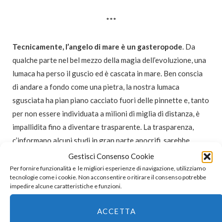
***
Tecnicamente, l’angelo di mare è un gasteropode
. Da
qualche parte nel bel mezzo della magia dell’evoluzione, una
lumaca ha perso il guscio ed è cascata in mare. Ben conscia
di andare a fondo come una pietra, la nostra lumaca
sgusciata ha pian piano cacciato fuori delle pinnette e, tanto
per non essere individuata a milioni di miglia di distanza, è
impallidita fino a diventare trasparente. La trasparenza,
c’informano alcuni studi in gran parte apocrifi, sarebbe
anche sopraggiunta a causa degli innumerevoli spaventi
Gestisci Consenso Cookie
patiti dall’angelo di mare agli albori della sua esistenza
Per fornire funzionalità e le migliori esperienze di navigazione, utilizziamo
tecnologie come i cookie. Non acconsentire o ritirare il consenso potrebbe
subacquea, quando ancora aveva qualcosa in comune con le
impedire alcune caratteristiche e funzioni.
bavose lumache mangialattuga e non aveva la minima idea di
cosa fare nell’immensità dell’ostile oceano.
ACCETTA
Mai poi tutto è finito bene.