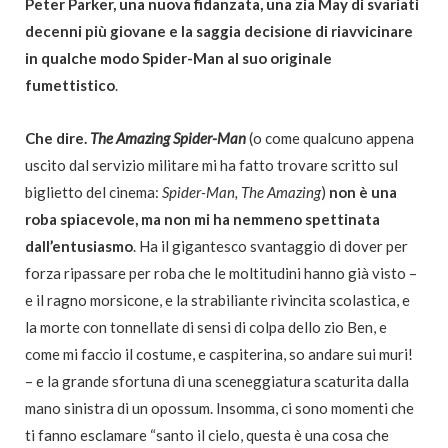
Peter Parker, una nuova fidanzata, una zia May di svariati
decenni più giovane e la saggia decisione di riavvicinare
in qualche modo Spider-Man al suo originale
fumettistico
.
Che dire.
The Amazing Spider-Man
(o come qualcuno appena
uscito dal servizio militare mi ha fatto trovare scritto sul
biglietto del cinema:
Spider-Man, The Amazing
)
non è una
roba spiacevole, ma non mi ha nemmeno spettinata
dall’entusiasmo
. Ha il gigantesco svantaggio di dover per
forza ripassare per roba che le moltitudini hanno già visto –
e il ragno morsicone, e la strabiliante rivincita scolastica, e
la morte con tonnellate di sensi di colpa dello zio Ben, e
come mi faccio il costume, e caspiterina, so andare sui muri!
– e la grande sfortuna di una sceneggiatura scaturita dalla
mano sinistra di un opossum. Insomma, ci sono momenti che
ti fanno esclamare “santo il cielo, questa è una cosa che