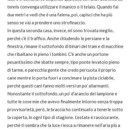
tennis convenga utilizzare il manico o il telaio. Quando fai
due metri e vedi che è una falena, poi, capisci che ha più
senso se vai a prendere uno strofinaccio.
In questa seconda casa, invece, mi sono trovata meglio,
perchè c’è il traffico. Anche chiudendo le persiane e la
finestra, rimane il sottofondo di binari del tram e di macchine
che ribaltano in pieno i tombini. C’è anche un portone
pesantissimo che sbatte sempre, tipo ponte levatoio pieno
di tarme, e parecchia gente che credo percuota il proprio
cane mentre lo porta fuori a concimare la pista ciclabile,
perchè questi cani fanno molti versi un po’ allarmanti.
Nonostante il sottofondo, un po’ d’arancio del lampione e
tutte le cose mie che avevo finalmente intorno senza troppa
provvisorietà, però, le braccia ho continuato a tenerle sotto
la coperta, in ogni tipo di stagione. L’estate è rassicurante,
perchè ti sembra che la luce riesca a rimanere nell’aria più a