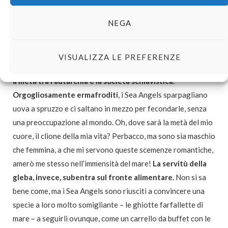
Gli angeli di mare sono una grande famiglia. Presenti a
NEGA
quasi tutte le latitudini
(dal circolo polare alle acque
danzerine dell’Equatore)
possono raggiungere
l’imponente lunghezza di cinque centimetri e sono
VISUALIZZA LE PREFERENZE
strenui sostenitori di un modello esistenzial-economico
a metà tra l’autarchia e la società schiavistica
.
Orgogliosamente ermafroditi
, i Sea Angels sparpagliano
uova a spruzzo e ci saltano in mezzo per fecondarle, senza
una preoccupazione al mondo. Oh, dove sarà la metà del mio
cuore, il clione della mia vita? Perbacco, ma sono sia maschio
che femmina, a che mi servono queste scemenze romantiche,
amerò me stesso nell’immensità del mare!
La servitù della
gleba, invece, subentra sul fronte alimentare.
Non si sa
bene come, ma i Sea Angels sono riusciti a convincere una
specie a loro molto somigliante – le ghiotte farfallette di
mare – a seguirli ovunque, come un carrello da buffet con le