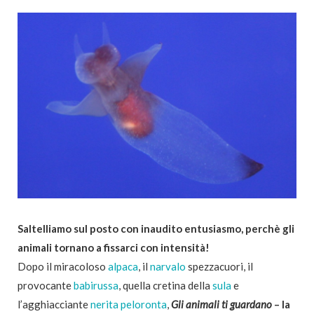
Saltelliamo sul posto con inaudito entusiasmo, perchè gli
animali tornano a fissarci con intensità!
Dopo il miracoloso
alpaca
, il
narvalo
spezzacuori, il
provocante
babirussa
, quella cretina della
sula
e
l’agghiacciante
nerita peloronta
,
Gli animali ti guardano
– la