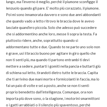
lungo, ma l’inverno è meglio, perchè il piumone sconfigge il
lenzuolo quando gli pare. E’ molto più corazzato, il piumone.
Poi mi sono innamorata davvero e sono due anni abbondanti
che quando vado a letto ritrovo le braccia dove le avevo
lasciate quand’ero piccola. Solo che adesso può succedere
che si addormentino anche loro, messe lì sopra la testa. Fa
piuttosto ridere, anche, soprattutto quando si
addormentano tutte e due. Quando te ne parte uno solo non
è grave, usi il braccio buono per agitare in giro quello che
non ti senti più, ma quando ti partono entrambi ti devi
mettere a sedere, puntarti i gomiti nella pancia e buttarti giù
di schiena sul letto, tirandoti dietro tutte le braccia. Capita
che ti arrivino due mani morte e formicolanti in faccia, ma lo
fai un paio di volte e sei a posto, anche se non ti senti
proprio benedetto dall’intelligenza. Comunque, ora non
importa più dove sono, o la stagione, i motorini smarmittoni
o i gatti arrabbiati o il silenzio più spaventoso, perchè