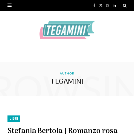
F
X
I
L
a
(
n
i
c
T
s
n
e
w
t
k
b
i
a
e
o
t
g
d
ROWSI
o
t
r
I
AUTHOR
TEGAMINI
k
e
a
n
r
m
)
LIBRI
Stefania Bertola | Romanzo rosa