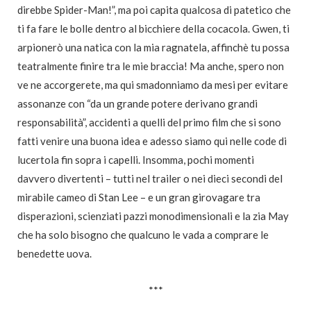
direbbe Spider-Man!”, ma poi capita qualcosa di patetico che
ti fa fare le bolle dentro al bicchiere della cocacola. Gwen, ti
arpionerò una natica con la mia ragnatela, affinchè tu possa
teatralmente finire tra le mie braccia! Ma anche, spero non
ve ne accorgerete, ma qui smadonniamo da mesi per evitare
assonanze con “da un grande potere derivano grandi
responsabilità”, accidenti a quelli del primo film che si sono
fatti venire una buona idea e adesso siamo qui nelle code di
lucertola fin sopra i capelli. Insomma, pochi momenti
davvero divertenti – tutti nel trailer o nei dieci secondi del
mirabile cameo di Stan Lee – e un gran girovagare tra
disperazioni, scienziati pazzi monodimensionali e la zia May
che ha solo bisogno che qualcuno le vada a comprare le
benedette uova.
***