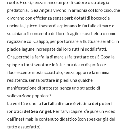
ruote. E così, senza manco un po’ di sudore o strategia
predatoria, i Sea Angels vivono in armonia col loro cibo, che
divorano con efficienza senza pari: dotati di boccuccia
uncinata, i piccoli bastardi arpionano le farfalle di mare e
succhiano il contenuto del loro fragile esoscheletro come
ragazzine col Calippo, per poi tornare a fluttuare serafici in
placide lagune increspate dai loro ruttini soddisfatti.
Ora, perchè la farfalla di mare si fa trattare così? Cosa la
spinge a farsi svuotare le interiora da un dispotico e
fluorescente mostricciattolo, senza opporre la minima
resistenza, senza buttare in piedi una qualche
manifestazione di protesta, senza uno straccio di
sollevazione popolare?
La verità è che la farfalla di mare è vittima dei poteri
ipnotici del Sea Angel
. Per farvi capire, c’è pure un video
dall’inestimabile contenuto didattico (con speaker già del
tutto assuefatto).