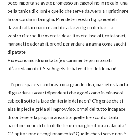
poco importa se avete promesso un cagnolino in regalo, una
bella tanica di clioni è quello che serve davvero a ripristinare
la concordia in famiglia. Prendete i vostri figli, sedeteli
davanti all’acquario e andate a farvi il giro dei bar… al
vostro ritorno li troverete dove li avete lasciati, catatonici,
mansueti e adorabili, pronti per andare a nanna come sacchi
di patate.
Più economici di una tata (e sicuramente più intonati
all’arredamento): Sea Angels, le babysitter del domani!
– l’open-space vi sembrava una grande idea, ma siete stanchi
di guardare i vostri dipendenti che agonizzano in minuscoli
cubicoli sotto la luce cimiteriale del neon? C’è gente che si
alza in piedi e grida all’improvviso, ormai del tutto incapace
di contenere la propria ansia tra quelle tre sconfortanti
paretine piene di foto delle ferie e margheritoni a calamita?
C’è agitazione e scoglionamento? Quello che vi serve non è