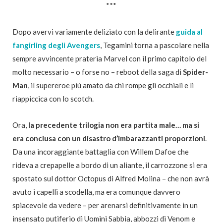
***
Dopo avervi variamente deliziato con la delirante
guida al
fangirling degli Avengers
, Tegamini torna a pascolare nella
sempre avvincente prateria Marvel con il primo capitolo del
molto necessario – o forse no – reboot della saga di
Spider-
Man
, il supereroe più amato da chi rompe gli occhiali e li
riappiccica con lo scotch.
Ora,
la precedente trilogia non era partita male… ma si
era conclusa con un disastro d’imbarazzanti proporzioni
.
Da una incoraggiante battaglia con Willem Dafoe che
rideva a crepapelle a bordo di un aliante, il carrozzone si era
spostato sul dottor Octopus di Alfred Molina – che non avrà
avuto i capelli a scodella, ma era comunque davvero
spiacevole da vedere – per arenarsi definitivamente in un
insensato putiferio di Uomini Sabbia, abbozzi di Venom e