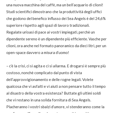
una nuova macchina del caffè, ma un bell’acquario di clioni!
Studi scientifici dimostrano che la produttività degli uffici
che godono del benefico influsso dei Sea Angels è del 24,6%
superiore rispetto agli spazi di lavoro tradizionali.
Regalate un’oasi di pace ai vostri impiegati, perchè un
dipendente sereno è un dipendente più efficiente. Vasche per
clioni, ora anche nel formato panoramico da dieci litri, per un
open-space davvero a misura d’uomo!
– c’è la crisi, ci si agita e ci si allarma. E drogarsi è sempre più
costoso, nonchè complicato dal punto di vista
dell’approvvigionamento e delle rogne legali. Volete
qualcosa che vi asfalti e vi aiuti a non pensare tutto il tempo
al disastro della vostra esistenza? Buttate gli ultimi soldi
che vi restano in una solida fornitura di Sea Angels.
Placheranno i vostri sbalzi d’umore, vi stenderanno come la