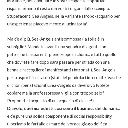
morfina e, nell’annullare le vostre capacità cognitive,
risparmieranno il resto dei vostri organi dallo scempio.
Stupefacenti Sea Angels, nella variante strobo-acquario per
un’esperienza piacevolmente allucinatoria!
Ma c’è di più. Sea-Angels antisommossa (la folla è in
subbiglio? Mandate avanti una squadra di agenti con
pettorine trasparenti, piene zeppe di clioni… e tutto quello
che dovrete fare dopo sarà passare per strada con una
benna e raccogliere i manifestanti rintronati), Sea-Angels
per trasporti in ritardo (stufi dei pendolari inferociti? Vasche
di clioni per stazioni!), Sea-Angels da diversivo (volete
copiare ma la professoressa vigila con troppo zelo?
Proponete l’acquisto di un acquario di classe!).
Diavolo, quei maledetti cosi sono il business del domani…
e c’è pure una solida componente di social responsibility
(liberiamo le farfalle di mare dal vorace giogo dei Sea