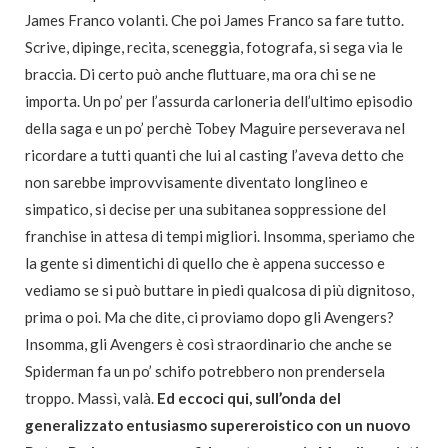
James Franco volanti. Che poi James Franco sa fare tutto.
Scrive, dipinge, recita, sceneggia, fotografa, si sega via le
braccia. Di certo può anche fluttuare, ma ora chi se ne
importa. Un po’ per l’assurda carloneria dell’ultimo episodio
della saga e un po’ perchè Tobey Maguire perseverava nel
ricordare a tutti quanti che lui al casting l’aveva detto che
non sarebbe improvvisamente diventato longlineo e
simpatico, si decise per una subitanea soppressione del
franchise in attesa di tempi migliori. Insomma, speriamo che
la gente si dimentichi di quello che è appena successo e
vediamo se si può buttare in piedi qualcosa di più dignitoso,
prima o poi. Ma che dite, ci proviamo dopo gli Avengers?
Insomma, gli Avengers è così straordinario che anche se
Spiderman fa un po’ schifo potrebbero non prendersela
troppo. Massì, valà.
Ed eccoci qui, sull’onda del
generalizzato entusiasmo supereroistico con un nuovo