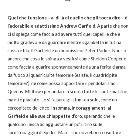
***
Quel che funziona – al di là di quello che gli tocca dire – è
l’adorabile e adattissimo Andrew Garfield.
A parte che non
ci si spiega come faccia ad avere tutti quei capelli e che è
molto gradevole da guardare mentre sgambetta in tutina
rossa e blu, il Garfield è un buonissimo Peter Parker. Non so
ancora che cosa lo spinga a vestirsi come Sheldon Cooper e
come faccia a guarire spontaneamente da una ferita d’arma
da fuoco al quadricipite femorale (esiste, il quadricipite
femorale?), nè come possa sopportare il pendolarismo
Queens-Midtown per andare a scuola tutte le sante mattine,
ma mi è piaciuto… e si fa pure gli stunt da solo, come un
cercopiteco del circo.
Insomma, incoraggiamenti al
Garfield e alle sue chiappette d’oro
, sperando che le
qualcuno riesca ad aggiustare un po’ il tiro sulle
sbruffonaggini di Spider-Man – che dovrebbero risultare