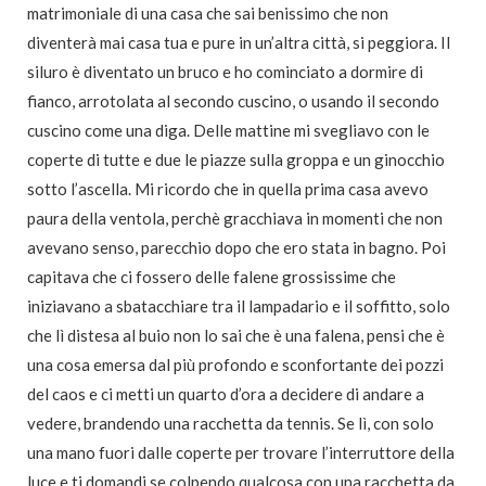
matrimoniale di una casa che sai benissimo che non
diventerà mai casa tua e pure in un’altra città, si peggiora. Il
siluro è diventato un bruco e ho cominciato a dormire di
fianco, arrotolata al secondo cuscino, o usando il secondo
cuscino come una diga. Delle mattine mi svegliavo con le
coperte di tutte e due le piazze sulla groppa e un ginocchio
sotto l’ascella. Mi ricordo che in quella prima casa avevo
paura della ventola, perchè gracchiava in momenti che non
avevano senso, parecchio dopo che ero stata in bagno. Poi
capitava che ci fossero delle falene grossissime che
iniziavano a sbatacchiare tra il lampadario e il soffitto, solo
che lì distesa al buio non lo sai che è una falena, pensi che è
una cosa emersa dal più profondo e sconfortante dei pozzi
del caos e ci metti un quarto d’ora a decidere di andare a
vedere, brandendo una racchetta da tennis. Se lì, con solo
una mano fuori dalle coperte per trovare l’interruttore della
luce e ti domandi se colpendo qualcosa con una racchetta da