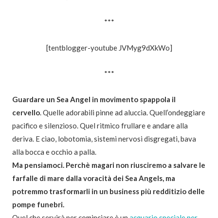
***
[tentblogger-youtube JVMyg9dXkWo]
***
Guardare un Sea Angel in movimento spappola il
cervello
. Quelle adorabili pinne ad aluccia. Quell’ondeggiare
pacifico e silenzioso. Quel ritmico frullare e andare alla
deriva. E ciao, lobotomia, sistemi nervosi disgregati, bava
alla bocca e occhio a palla.
Ma pensiamoci. Perchè magari non riusciremo a salvare le
farfalle di mare dalla voracità dei Sea Angels, ma
potremmo trasformarli in un business più redditizio delle
pompe funebri.
Quel che servirà per cominciare è un
acquario speciale per