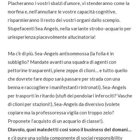
Placheranno i vostri sbalzi d’umore, vi stenderanno come la
morfina e, nell’annullare le vostre capacità cognitive,
risparmieranno il resto dei vostri organi dallo scempio.
Stupefacenti Sea Angels, nella variante strobo-acquario per
un’esperienza piacevolmente allucinatoria!
Ma c’è di più. Sea-Angels antisommossa (la folla è in
subbiglio? Mandate avanti una squadra di agenti con
pettorine trasparenti, piene zeppe di clioni… e tutto quello
che dovrete fare dopo sarà passare per strada con una
benna e raccogliere i manifestanti rintronati), Sea-Angels
per trasporti in ritardo (stufi dei pendolari inferociti? Vasche
di clioni per stazioni!), Sea-Angels da diversivo (volete
copiare ma la professoressa vigila con troppo zelo?
Proponete l’acquisto di un acquario di classe!).
Diavolo, quei maledetti cosi sono il business del domani…
e c’è pure una solida componente di social responsibility