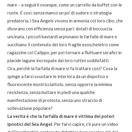
mare – a seguirli ovunque, come un carrello da buffet con le
ruote. E così, senza manco un po’ di sudore o strategia
predatoria, i Sea Angels vivono in armonia col loro cibo, che
divorano con efficienza senza pari: dotati di boccuccia
uncinata, i piccoli bastardi arpionano le farfalle di mare e
succhiano il contenuto del loro fragile esoscheletro come
ragazzine col Calippo, per poi tornare a fluttuare serafici in
placide lagune increspate dai loro ruttini soddisfatti.
Ora, perchè la farfalla di mare si fa trattare così? Cosa la
spinge a farsi svuotare le interiora da un dispotico e
fluorescente mostricciattolo, senza opporre la minima
resistenza, senza buttare in piedi una qualche
manifestazione di protesta, senza uno straccio di
sollevazione popolare?
La verità è che la farfalla di mare è vittima dei poteri
ipnotici del Sea Angel
. Per farvi capire, c’è pure un video