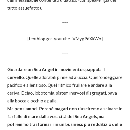
dall’inestimabile contenuto didattico (con speaker già del
tutto assuefatto).
***
[tentblogger-youtube JVMyg9dXkWo]
***
Guardare un Sea Angel in movimento spappola il
cervello
. Quelle adorabili pinne ad aluccia. Quell’ondeggiare
pacifico e silenzioso. Quel ritmico frullare e andare alla
deriva. E ciao, lobotomia, sistemi nervosi disgregati, bava
alla bocca e occhio a palla.
Ma pensiamoci. Perchè magari non riusciremo a salvare le
farfalle di mare dalla voracità dei Sea Angels, ma
potremmo trasformarli in un business più redditizio delle