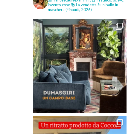
💌 francesca@tegamini.it
📕 Traduco, scrivo,
invento cose
📚 La vendetta è un ballo in
maschera (Einaudi, 2026)