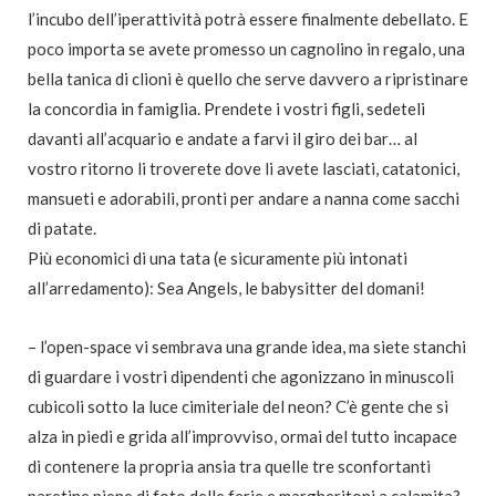
l’incubo dell’iperattività potrà essere finalmente debellato. E
poco importa se avete promesso un cagnolino in regalo, una
bella tanica di clioni è quello che serve davvero a ripristinare
la concordia in famiglia. Prendete i vostri figli, sedeteli
davanti all’acquario e andate a farvi il giro dei bar… al
vostro ritorno li troverete dove li avete lasciati, catatonici,
mansueti e adorabili, pronti per andare a nanna come sacchi
di patate.
Più economici di una tata (e sicuramente più intonati
all’arredamento): Sea Angels, le babysitter del domani!
– l’open-space vi sembrava una grande idea, ma siete stanchi
di guardare i vostri dipendenti che agonizzano in minuscoli
cubicoli sotto la luce cimiteriale del neon? C’è gente che si
alza in piedi e grida all’improvviso, ormai del tutto incapace
di contenere la propria ansia tra quelle tre sconfortanti