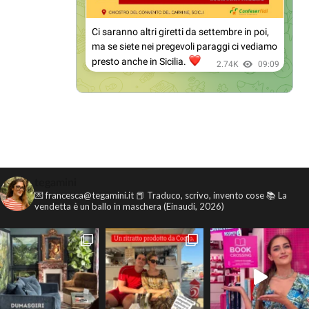
tegamini
💌 francesca@tegamini.it
📕 Traduco, scrivo, invento cose
📚 La
vendetta è un ballo in maschera (Einaudi, 2026)