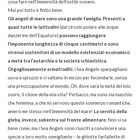
cosa fare nell’immensità dell’ostile oceano.
Mai poi tutto è finito bene.
Gli angeli di mare sono una grande famiglia. Presenti a
quasi tutte le latitudini
(dal circolo polare alle acque
danzerine dell’Equatore)
possono raggiungere
l’imponente lunghezza di cinque centimetri e sono
strenui sostenitori di un modello esistenzial-economico
a metà tra l’autarchia e la società schiavistica
.
Orgogliosamente ermafroditi
, i Sea Angels sparpagliano
uova a spruzzo e ci saltano in mezzo per fecondarle, senza
una preoccupazione al mondo. Oh, dove sarà la metà del mio
cuore, il clione della mia vita? Perbacco, ma sono sia maschio
che femmina, a che mi servono queste scemenze romantiche,
amerò me stesso nell’immensità del mare!
La servitù della
gleba, invece, subentra sul fronte alimentare.
Non si sa
bene come, ma i Sea Angels sono riusciti a convincere una
specie a loro molto somigliante – le ghiotte farfallette di