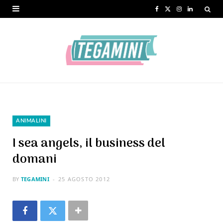
F
X
I
L
a
(
n
i
c
T
s
n
e
w
t
k
b
i
a
e
o
t
g
d
o
t
r
I
ANIMALINI
k
e
a
n
I sea angels, il business del
r
m
domani
)
BY
TEGAMINI
25 AGOSTO 2012