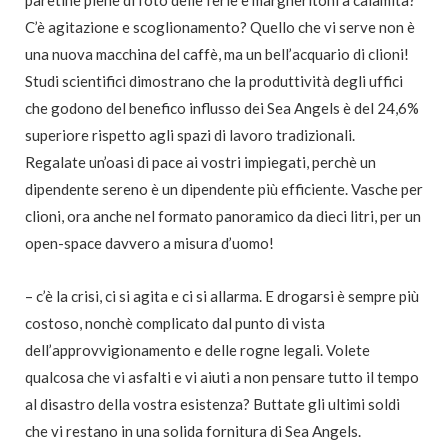
paretine piene di foto delle ferie e margheritoni a calamita?
C’è agitazione e scoglionamento? Quello che vi serve non è
una nuova macchina del caffè, ma un bell’acquario di clioni!
Studi scientifici dimostrano che la produttività degli uffici
che godono del benefico influsso dei Sea Angels è del 24,6%
superiore rispetto agli spazi di lavoro tradizionali.
Regalate un’oasi di pace ai vostri impiegati, perchè un
dipendente sereno è un dipendente più efficiente. Vasche per
clioni, ora anche nel formato panoramico da dieci litri, per un
open-space davvero a misura d’uomo!
– c’è la crisi, ci si agita e ci si allarma. E drogarsi è sempre più
costoso, nonchè complicato dal punto di vista
dell’approvvigionamento e delle rogne legali. Volete
qualcosa che vi asfalti e vi aiuti a non pensare tutto il tempo
al disastro della vostra esistenza? Buttate gli ultimi soldi
che vi restano in una solida fornitura di Sea Angels.