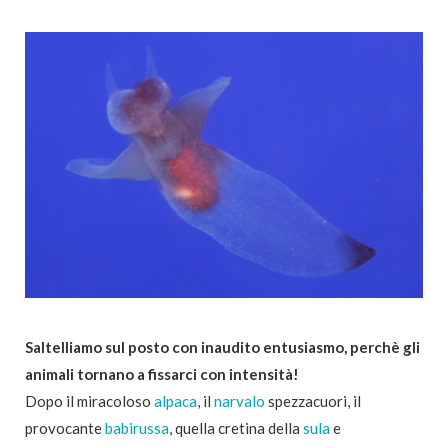
Saltelliamo sul posto con inaudito entusiasmo, perchè gli
animali tornano a fissarci con intensità!
Dopo il miracoloso
alpaca
, il
narvalo
spezzacuori, il
provocante
babirussa
, quella cretina della
sula
e