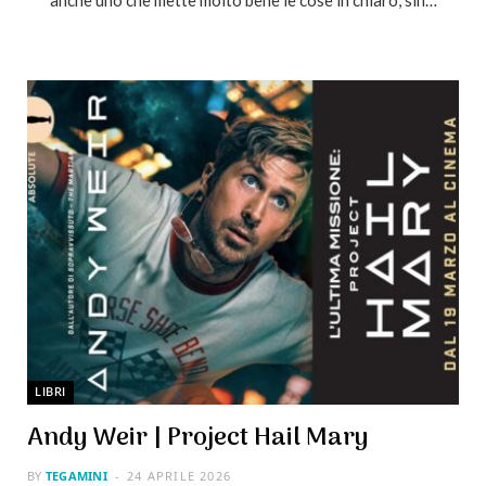
anche uno che mette molto bene le cose in chiaro, sin…
LIBRI
Andy Weir | Project Hail Mary
BY
TEGAMINI
24 APRILE 2026