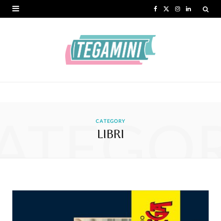
F
X
I
L
a
(
n
i
c
T
s
n
e
w
t
k
b
i
a
e
o
t
g
d
ATEGO
o
t
r
I
CATEGORY
LIBRI
k
e
a
n
r
m
)