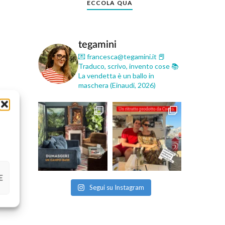
ECCOLA QUA
tegamini
💌 francesca@tegamini.it
📕
Traduco, scrivo, invento cose
📚
La vendetta è un ballo in
maschera (Einaudi, 2026)
E
Segui su Instagram