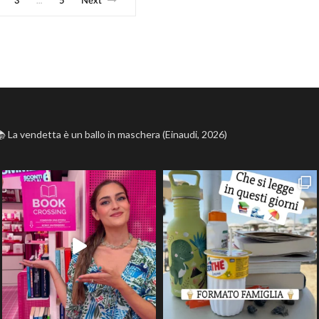
3
5
Next
…
 La vendetta è un ballo in maschera (Einaudi, 2026)