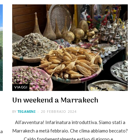
VIAGGI
Un weekend a Marrakech
BY
TEGAMINI
20 FEBBRAIO 2024
All’avventura! Infarinatura introduttiva. Siamo stati a
Marrakech a metà febbraio. Che clima abbiamo beccato?
La
Caldo fondamentalmente estivo di giorno e…
e