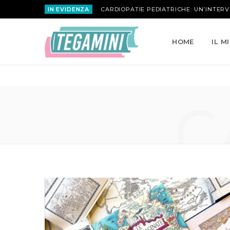
IN EVIDENZA
MARIA ATTANASIO | LA ROSA INVERSA
HOME
IL M
C