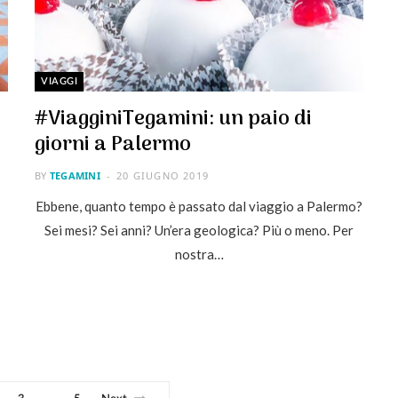
VIAGGI
#ViagginiTegamini: un paio di
giorni a Palermo
BY
TEGAMINI
20 GIUGNO 2019
Ebbene, quanto tempo è passato dal viaggio a Palermo?
Sei mesi? Sei anni? Un’era geologica? Più o meno. Per
nostra…