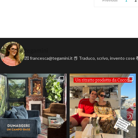
Previous
1
2
tegamini
💌 francesca@tegamini.it
📕 Traduco, scrivo, invento cose
