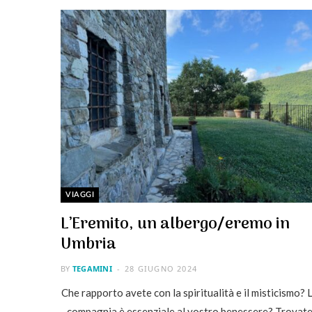
VIAGGI
L’Eremito, un albergo/eremo in
Umbria
BY
TEGAMINI
28 GIUGNO 2024
Che rapporto avete con la spiritualità e il misticismo? 
compagnia è essenziale al vostro benessere? Trovat