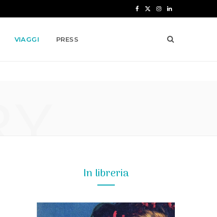
F
X
I
L
a
(
n
i
VIAGGI
PRESS
c
T
s
n
e
w
t
k
b
i
a
e
RY
o
t
g
d
o
t
r
I
k
e
a
n
r
m
)
In libreria