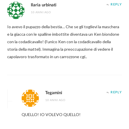
Ilaria urbinati
REPLY
10 ANNI AGO
Io avevo il pupazzo della bestia… Che se gli toglievi la maschera
e la giacca con le spalline imbottite diventava un Ken biondone
con la codadicavallo! (l’unico Ken con la codadicavallo della
storia della mattel). Immagina la preoccupazione di vedere il
capolavoro trasformato in un carrozzone cgi..
Tegamini
REPLY
10 ANNI AGO
QUELLO! IO VOLEVO QUELLO!