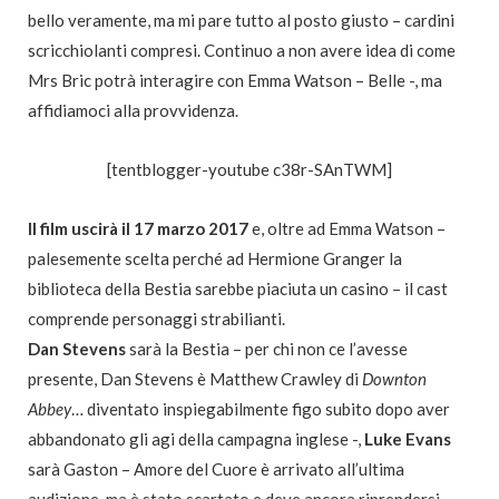
bello veramente, ma mi pare tutto al posto giusto – cardini
scricchiolanti compresi. Continuo a non avere idea di come
Mrs Bric potrà interagire con Emma Watson – Belle -, ma
affidiamoci alla provvidenza.
[tentblogger-youtube c38r-SAnTWM]
Il film uscirà il 17 marzo 2017
e, oltre ad Emma Watson –
palesemente scelta perché ad Hermione Granger la
biblioteca della Bestia sarebbe piaciuta un casino – il cast
comprende personaggi strabilianti.
Dan Stevens
sarà la Bestia – per chi non ce l’avesse
presente, Dan Stevens è Matthew Crawley di
Downton
Abbey
… diventato inspiegabilmente figo subito dopo aver
abbandonato gli agi della campagna inglese -,
Luke Evans
sarà Gaston – Amore del Cuore è arrivato all’ultima
audizione, ma è stato scartato e deve ancora riprendersi