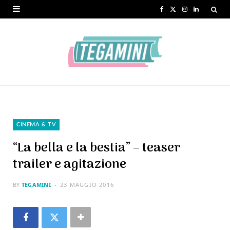
F
X
I
L
a
(
n
i
c
T
s
n
e
w
t
k
b
i
a
e
o
t
g
d
o
t
r
I
CINEMA & TV
k
e
a
n
“La bella e la bestia” – teaser
r
m
trailer e agitazione
)
BY
TEGAMINI
23 MAGGIO 2016