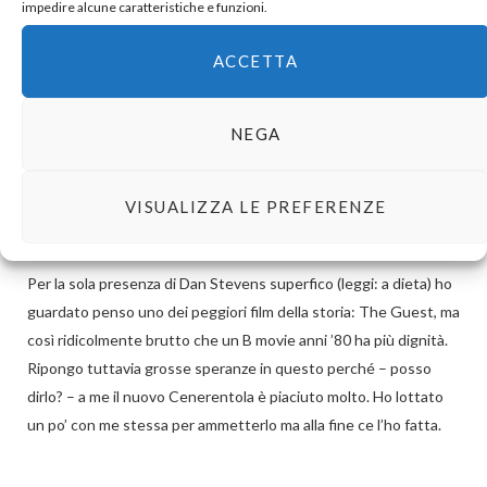
impedire alcune caratteristiche e funzioni.
E anche per me è stato l'unico album di figurine completato!
Meraviglioso…
ACCETTA
Incrociamo le dita per il film.
NEGA
Vladina
REPLY
VISUALIZZA LE PREFERENZE
10 ANNI AGO
Per la sola presenza di Dan Stevens superfico (leggi: a dieta) ho
guardato penso uno dei peggiori film della storia: The Guest, ma
così ridicolmente brutto che un B movie anni ’80 ha più dignità.
Ripongo tuttavia grosse speranze in questo perché – posso
dirlo? – a me il nuovo Cenerentola è piaciuto molto. Ho lottato
un po’ con me stessa per ammetterlo ma alla fine ce l’ho fatta.