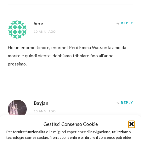
Sere
REPLY
10 ANNI AGO
Ho un enorme timore, enorme! Però Emma Watson la amo da
morire e quindi niente, dobbiamo tribolare fino all’anno
prossimo.
Bayjan
REPLY
10 ANNI AGO
Gestisci Consenso Cookie
Anche io avevo – anzi, ho ancora – la Bestia della Mattel, e
Per fornire funzionalità e le migliori esperienze di navigazione, utilizziamo
anche Belle <3
tecnologie come i cookie. Non acconsentire o ritirare il consenso potrebbe