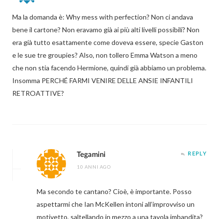
Ma la domanda è: Why mess with perfection? Non ci andava
bene il cartone? Non eravamo già ai più alti livelli possibili? Non
era già tutto esattamente come doveva essere, specie Gaston
e le sue tre groupies? Also, non tollero Emma Watson a meno
che non stia facendo Hermione, quindi già abbiamo un problema.
Insomma PERCHÉ FARMI VENIRE DELLE ANSIE INFANTILI
RETROATTIVE?
Tegamini
REPLY
10 ANNI AGO
Ma secondo te cantano? Cioè, è importante. Posso
aspettarmi che Ian McKellen intoni all’improvviso un
motivetto, saltellando in mezzo a una tavola imbandita?