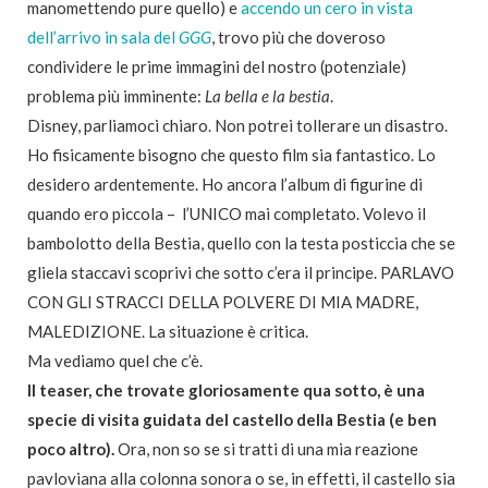
manomettendo pure quello) e
accendo un cero in vista
dell’arrivo in sala del
GGG
, trovo più che doveroso
condividere le prime immagini del nostro (potenziale)
problema più imminente:
La bella e la bestia
.
Disney, parliamoci chiaro. Non potrei tollerare un disastro.
Ho fisicamente bisogno che questo film sia fantastico. Lo
desidero ardentemente. Ho ancora l’album di figurine di
quando ero piccola – l’UNICO mai completato. Volevo il
bambolotto della Bestia, quello con la testa posticcia che se
gliela staccavi scoprivi che sotto c’era il principe. PARLAVO
CON GLI STRACCI DELLA POLVERE DI MIA MADRE,
MALEDIZIONE. La situazione è critica.
Ma vediamo quel che c’è.
Il teaser, che trovate gloriosamente qua sotto, è una
specie di visita guidata del castello della Bestia (e ben
poco altro).
Ora, non so se si tratti di una mia reazione
pavloviana alla colonna sonora o se, in effetti, il castello sia