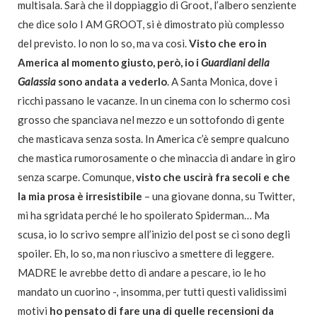
multisala. Sarà che il doppiaggio di Groot, l’albero senziente
che dice solo I AM GROOT, si è dimostrato più complesso
del previsto. Io non lo so, ma va così.
Visto che ero in
America al momento giusto, però, io i
Guardiani della
Galassia
sono andata a vederlo
. A Santa Monica, dove i
ricchi passano le vacanze. In un cinema con lo schermo così
grosso che spanciava nel mezzo e un sottofondo di gente
che masticava senza sosta. In America c’è sempre qualcuno
che mastica rumorosamente o che minaccia di andare in giro
senza scarpe. Comunque,
visto che uscirà fra secoli e che
la mia prosa è irresistibile
– una giovane donna, su Twitter,
mi ha sgridata perché le ho spoilerato Spiderman… Ma
scusa, io lo scrivo sempre all’inizio del post se ci sono degli
spoiler. Eh, lo so, ma non riuscivo a smettere di leggere.
MADRE le avrebbe detto di andare a pescare, io le ho
mandato un cuorino -, insomma, per tutti questi validissimi
motivi
ho pensato di fare una di quelle recensioni da