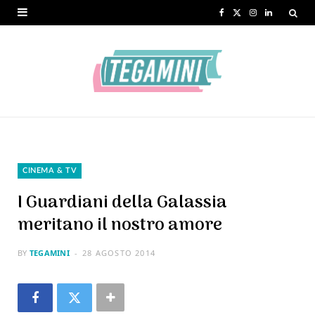
F
X
I
L
a
(
n
i
c
T
s
n
e
w
t
k
b
i
a
e
o
t
g
d
o
t
r
I
CINEMA & TV
k
e
a
n
I Guardiani della Galassia
r
m
meritano il nostro amore
)
BY
TEGAMINI
28 AGOSTO 2014