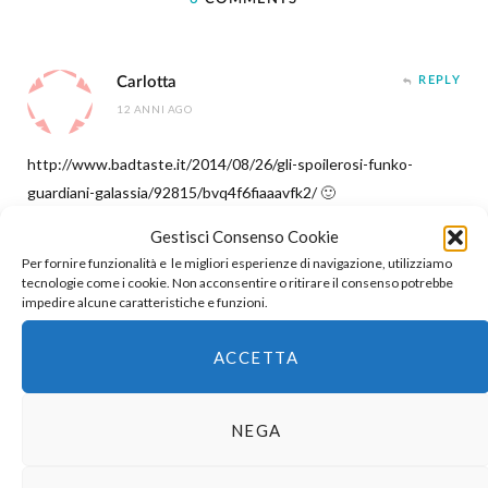
Carlotta
REPLY
12 ANNI AGO
http://www.badtaste.it/2014/08/26/gli-spoilerosi-funko-
guardiani-galassia/92815/bvq4f6fiaaavfk2/
🙂
Gestisci Consenso Cookie
Per fornire funzionalità e le migliori esperienze di navigazione, utilizziamo
tecnologie come i cookie. Non acconsentire o ritirare il consenso potrebbe
impedire alcune caratteristiche e funzioni.
Tegamini
REPLY
ACCETTA
12 ANNI AGO
Ecco. Io mi impegno un casino e te che fai? LINCHI gli
NEGA
spoiler.