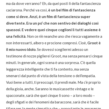
ma da dove verranno? Eh, da quei posti lì della fantascienza
caciarona. Perché va così,
è un bel film di fantascienza
come si deve. Anzi, è un film di fantascienza super
divertente. Era un po’ che non sentivo dei dialoghi così
spassosi. E vedere quei cinque coglioni lì tutti assieme è
una felicità
. Non ce n’è neanche uno che riesca vagamente a
non interessarti, albero e procione compresi. Cioè,
Groot è
il mio nuovo idolo
. Se dovessi scegliermi adesso un
testimone di nozze piglierei Groot, ma senza pensarci cinque
minuti. In generale, ogni scena è una sorpresa. C’è quella
leggerezza intelligente che ti fa contento, ma senza
smenarci dal punto di vista della tensione o dell’empatia.
Vuoi bene a tutti, ti preoccupi, ti prendi male. Ma c’è proprio
della gioia, anche. Saranno le musicassette vintage e le
spacconate, sarà che quei cinque lì sono – a loro modo –
degli sfigati e dei fenomeni da baraccone, sarà che è facile
tifare per la gente simpatica che – nonostante le apparenze