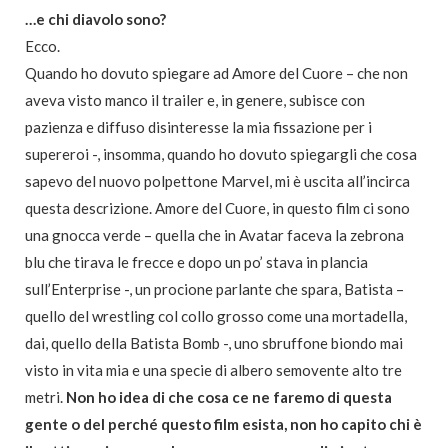
…e chi diavolo sono?
Ecco.
Quando ho dovuto spiegare ad Amore del Cuore – che non
aveva visto manco il trailer e, in genere, subisce con
pazienza e diffuso disinteresse la mia fissazione per i
supereroi -, insomma, quando ho dovuto spiegargli che cosa
sapevo del nuovo polpettone Marvel, mi è uscita all’incirca
questa descrizione. Amore del Cuore, in questo film ci sono
una gnocca verde – quella che in Avatar faceva la zebrona
blu che tirava le frecce e dopo un po’ stava in plancia
sull’Enterprise -, un procione parlante che spara, Batista –
quello del wrestling col collo grosso come una mortadella,
dai, quello della Batista Bomb -, uno sbruffone biondo mai
visto in vita mia e una specie di albero semovente alto tre
metri.
Non ho idea di che cosa ce ne faremo di questa
gente o del perché questo film esista, non ho capito chi è