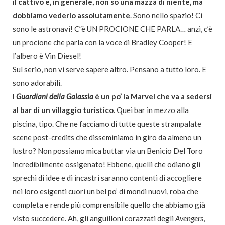
il cattivo e, in generale, non so una mazza di niente, ma
dobbiamo vederlo assolutamente
. Sono nello spazio! Ci
sono le astronavi! C”è UN PROCIONE CHE PARLA… anzi, c’è
un procione che parla con la voce di Bradley Cooper! E
l’albero è Vin Diesel!
Sul serio, non vi serve sapere altro. Pensano a tutto loro. E
sono adorabili.
I
Guardiani della Galassia
è un po’ la Marvel che va a sedersi
al bar di un villaggio turistico
. Quei bar in mezzo alla
piscina, tipo. Che ne facciamo di tutte queste strampalate
scene post-credits che disseminiamo in giro da almeno un
lustro? Non possiamo mica buttar via un Benicio Del Toro
incredibilmente ossigenato! Ebbene, quelli che odiano gli
sprechi di idee e di incastri saranno contenti di accogliere
nei loro esigenti cuori un bel po’ di mondi nuovi, roba che
completa e rende più comprensibile quello che abbiamo già
visto succedere. Ah, gli anguilloni corazzati degli
Avengers
,