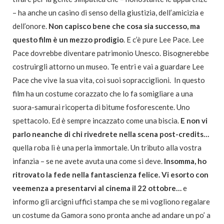
– ha anche un casino di senso della giustizia, dell’amicizia e
dell’onore.
Non capisco bene che cosa sia successo, ma
questo film è un mezzo prodigio
. E c’è pure Lee Pace. Lee
Pace dovrebbe diventare patrimonio Unesco. Bisognerebbe
costruirgli attorno un museo. Te entri e vai a guardare Lee
Pace che vive la sua vita, coi suoi sopracciglioni. In questo
film ha un costume corazzato che lo fa somigliare a una
suora-samurai ricoperta di bitume fosforescente. Uno
spettacolo. Ed è sempre incazzato come una biscia.
E non vi
parlo neanche di chi rivedrete nella scena post-credits…
quella roba lì è una perla immortale. Un tributo alla vostra
infanzia – se ne avete avuta una come si deve.
Insomma, ho
ritrovato la fede nella fantascienza felice. Vi esorto con
veemenza a presentarvi al cinema il 22 ottobre…
e
informo gli arcigni uffici stampa che se mi vogliono regalare
un costume da Gamora sono pronta anche ad andare un po’ a