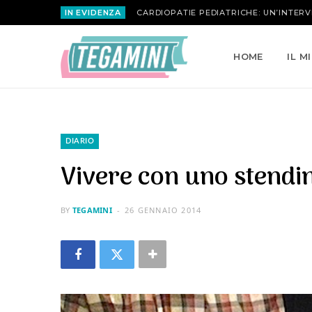
IN EVIDENZA
MARIA ATTANASIO | LA ROSA INVERSA
HOME
IL M
DIARIO
Vivere con uno stendin
BY
TEGAMINI
26 GENNAIO 2014