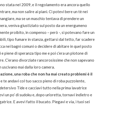
sono stata nel 2009, e il regolamento era ancora quello
entrare, ma non salire ai piani. Ci potevi bere un tè nei
a mangiare, ma se un maschio tentava di prendere un
mera, veniva giustiziato sul posto da un energumeno
ente proibito, in compenso – però -, si potevano fare un
ili, tipo fumare in stanza, gettarsi dal tetto, far scadere
acca nei bagni comuni o decidere di abitare in quel posto
 e piene di speranza tipo me e poi c’era un plotone di
re. C’erano divorziate rancorosissime che non sapevano
n uscivano mai dalla loro camera.
tuazione, una roba che non ha mai creato problemi è il
a e te andavi col tuo sacco pieno di roba puzzolente,
detersivo Tide e cacciavi tutto nella prima lavatrice
acevi un po’ di sudoku e, dopo un’oretta, tornavi indietro e
atrice. E avevi fatto il bucato. Piegavi e via, i tuoi sei