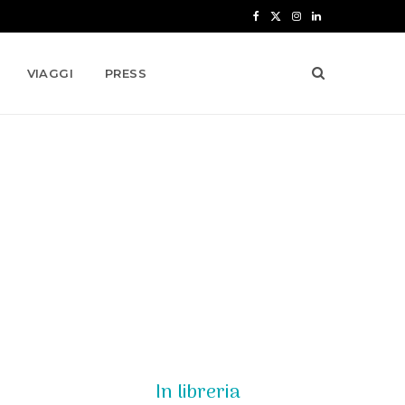
F
X
I
L
a
(
n
i
VIAGGI
PRESS
c
T
s
n
e
w
t
k
b
i
a
e
o
t
g
d
o
t
r
I
k
e
a
n
r
m
)
In libreria