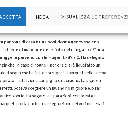
r imbiancato e ti vesserà con ogni genere di pidocchioso
n lo fa perché sa che cosa sta succedendo o perché ci
ACCETTA
NEGA
VISUALIZZA LE PREFERENZ
co agente immobiliare che il marito le ha messo vicino, ben
stra padrona di casa è una nobildonna genovese con
mi chiede di mandarle delle foto del mio gatto
.
E’ una
onfigge le parvenu con le Hogan 1789 a 0.
Ha delegato
zia che, in caso di rogne – per ora ci si è liquefatto un
o d’acqua che ha fatto corrugare il parquet della cucina,
pirata – interviene con piglio e decisione. La signora
effetti, poteva scegliere un lavandino migliore e/o far
ulico sobrio, ha pagato le riparazioni, compresi gli
l parquet, con la pacifica rassegnazione dei veri mecenati.