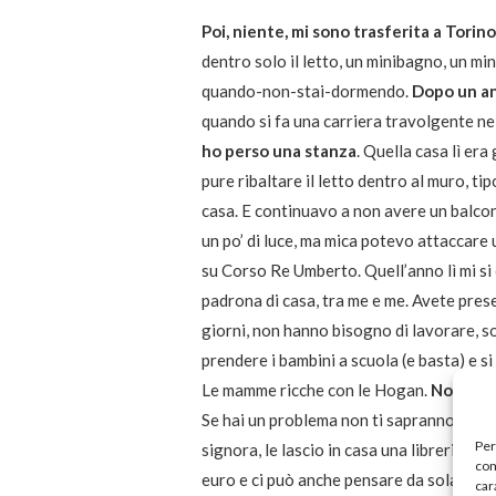
Poi, niente, mi sono trasferita a Torino
dentro solo il letto, un minibagno, un m
quando-non-stai-dormendo.
Dopo un an
quando si fa una carriera travolgente nel
ho perso una stanza
. Quella casa lì er
pure ribaltare il letto dentro al muro, t
casa. E continuavo a non avere un balcon
un po’ di luce, ma mica potevo attaccare 
su Corso Re Umberto. Quell’anno lì mi si 
padrona di casa, tra me e me. Avete pres
giorni, non hanno bisogno di lavorare, 
prendere i bambini a scuola (e basta) e s
Le mamme ricche con le Hogan.
Non affi
Se hai un problema non ti sapranno aiutare
Per
signora, le lascio in casa una libreria e u
com
euro e ci può anche pensare da sola”. La 
car