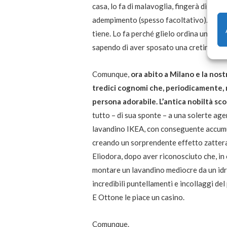
casa, lo fa di malavoglia, fingerà di ave
adempimento (spesso facoltativo)… ma no
tiene. Lo fa perché glielo ordina un sadi
sapendo di aver sposato una cretina.
Comunque,
ora abito a Milano e la no
tredici cognomi che, periodicamente, 
persona adorabile. L’antica nobiltà sc
tutto – di sua sponte – a una solerte agen
lavandino IKEA, con conseguente accumul
creando un sorprendente effetto zattera-
Eliodora, dopo aver riconosciuto che, in 
montare un lavandino mediocre da un idra
incredibili puntellamenti e incollaggi de
E Ottone le piace un casino.
Comunque.