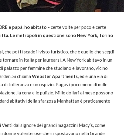
RE e papà, ho abitato
– certe volte per poco e certe
 città. Le metropoli in questione sono New York, Torino
si
, che poi ti scade il visto turistico, che è quello che scegli
 tornare in Italia per laurearsi. A New York abitavo in un
di palazzo per femmine che studiano e lavorano, vicino
arden. Si chiama
Webster Apartments
, ed è una via di
a di tolleranza e un ospizio. Pagavi poco meno di mille
olazione, la cena e le pulizie. Mille dollari al mese possono
dard abitativi della sfarzosa Manhattan è praticamente
i Venti dal signore dei grandi magazzini Macy’s, come
ani donne volenterose che si spostavano nella Grande