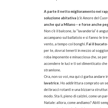
A parte il netto miglioramento nei rapp
soluzione abitativa
(c’è Amore del Cuore
anche qui a Milano – e forse anche pegg
Non c’è il balcone, la “lavanderia” è angu
accampano sul ballatoio e si fanno le tre
vento, a tempo coi bonghi.
Fai il bucato 
per te, dovrai tenerti in mezzo al soggi
roba imponente e minacciosa che, se per c
accendere le luci e ti sei dimenticato che 
stramlone.
Ora, non so voi, ma qui ci garba andare in
lavatrice
. Ho addirittura comprato un se
dei bracci rotanti e una bizzarra struttura
modo. Sta lì, pieno di calzini, come un p
Natale: allora, come andiamo? Abiti semp