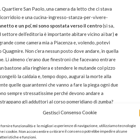
. Quartiere San Paolo, una camera da letto che ci stava
inicorridoio e una cucina-ingresso-stanza-per-vivere-
netto e un po’, mi sono spostata verso il centro
(si sa,
 settore dell’editoria è importante abitare vicino ai bar)
e
a grande come camera mia a Piacenza e, volendo, potevi
ipo Quagmire. Non c’era nessun posto dove andare, in quella
e. Lì almeno c’erano due finestroni che facevano entrare
un bastone alla ringhiera e stendere le mutande col pizzo
congelò la caldaia e, tempo dopo, augurai la morte alla
ente quelle quarantenni che vanno a fare la piega ogni due
sono sempre stressatissime perché devono andare a
i strappano gli adduttori al corso pomeridiano di zumba?
ttate mai una casa da una mamma ricca con le Hogan
.
Gestisci Consenso Cookie
, ma ti faranno le pulci sul tubo della doccia. “Guardi,
 fornire funzionalità e le migliori esperienze di navigazione, utilizziamo tecnologie
na scarpiera… il docciatore, con tutto il rispetto, costa 8
e i cookie. Non acconsentire o ritirare il consenso potrebbe impedire alcune
mamma ricca con le Hogan ti fa un favore ad affittarti la
atteristiche e funzioni.