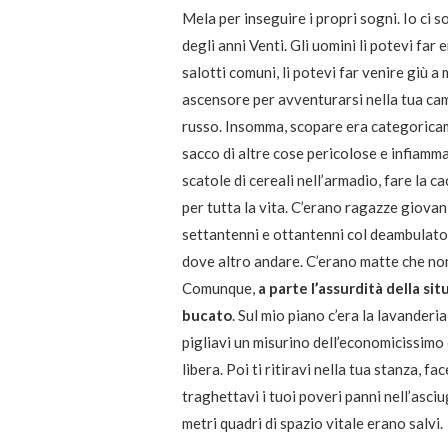
Mela per inseguire i propri sogni. Io ci 
degli anni Venti. Gli uomini li potevi far 
salotti comuni, li potevi far venire giù 
ascensore per avventurarsi nella tua ca
russo. Insomma, scopare era categoricam
sacco di altre cose pericolose e infiammab
scatole di cereali nell’armadio, fare la c
per tutta la vita. C’erano ragazze giovani
settantenni e ottantenni col deambulato
dove altro andare. C’erano matte che no
Comunque,
a parte l’assurdità della si
bucato
. Sul mio piano c’era la lavanderi
pigliavi un misurino dell’economicissimo 
libera. Poi ti ritiravi nella tua stanza, f
traghettavi i tuoi poveri panni nell’asciug
metri quadri di spazio vitale erano salvi.