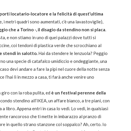
orti locatario-locatore e la felicità di quest’ultima
, i metri quadri sono aumentati, c’è una lavastoviglie),
io che a Torino -, il disagio da stendino non si placa
.
sta, e non stiamo in uno di quei palazzi dove tutti si
ccine, coi tendoni di plastica verde che scrocchiano al
e stendi in salotto.
Hai da stendere le lenzuola? Peggio
orno una specie di catafalco umidiccio e ondeggiante, una
aso devi andare a fare la pipì nel cuore della notte senza
ce l’hai lì in mezzo a casa, ti farà anche venire uno
 giro con la roba pulita, ed
è un festival perenne della
condo stendino all’IKEA, un affare bianco, a tre piani, con
 a libro. Appena entri in casa lo vedi. Lo vedi, in qualsiasi
arente rancoroso che ti mette in imbarazzo al pranzo di
re in quello strano stanzone col soppalco? Ah, certo. Io