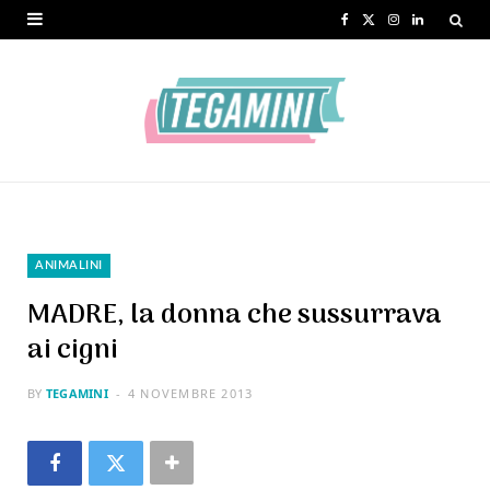
F
X
I
L
a
(
n
i
c
T
s
n
e
w
t
k
b
i
a
e
o
t
g
d
o
t
r
I
ANIMALINI
k
e
a
n
MADRE, la donna che sussurrava
r
m
ai cigni
)
BY
TEGAMINI
4 NOVEMBRE 2013