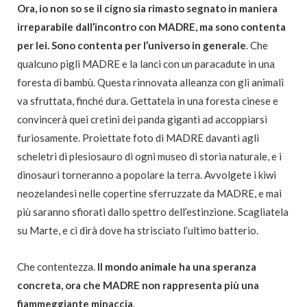
Ora, io non so se il cigno sia rimasto segnato in maniera
irreparabile dall’incontro con MADRE, ma sono contenta
per lei. Sono contenta per l’universo in generale
. Che
qualcuno pigli MADRE e la lanci con un paracadute in una
foresta di bambù. Questa rinnovata alleanza con gli animali
va sfruttata, finché dura. Gettatela in una foresta cinese e
convincerà quei cretini dei panda giganti ad accoppiarsi
furiosamente. Proiettate foto di MADRE davanti agli
scheletri di plesiosauro di ogni museo di storia naturale, e i
dinosauri torneranno a popolare la terra. Avvolgete i kiwi
neozelandesi nelle copertine sferruzzate da MADRE, e mai
più saranno sfiorati dallo spettro dell’estinzione. Scagliatela
su Marte, e ci dirà dove ha strisciato l’ultimo batterio.
Che contentezza.
Il mondo animale ha una speranza
concreta, ora che MADRE non rappresenta più una
fiammeggiante minaccia
.