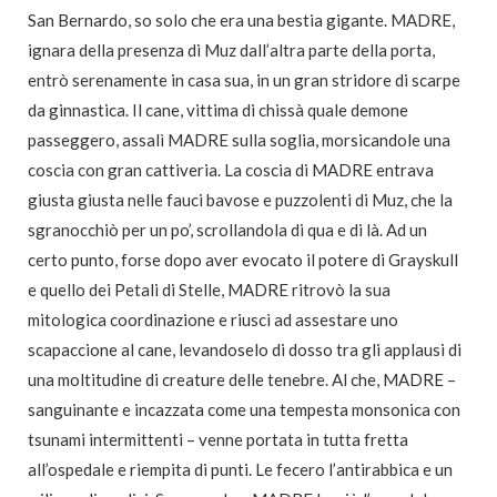
San Bernardo, so solo che era una bestia gigante. MADRE,
ignara della presenza di Muz dall’altra parte della porta,
entrò serenamente in casa sua, in un gran stridore di scarpe
da ginnastica. Il cane, vittima di chissà quale demone
passeggero, assalì MADRE sulla soglia, morsicandole una
coscia con gran cattiveria. La coscia di MADRE entrava
giusta giusta nelle fauci bavose e puzzolenti di Muz, che la
sgranocchiò per un po’, scrollandola di qua e di là. Ad un
certo punto, forse dopo aver evocato il potere di Grayskull
e quello dei Petali di Stelle, MADRE ritrovò la sua
mitologica coordinazione e riuscì ad assestare uno
scapaccione al cane, levandoselo di dosso tra gli applausi di
una moltitudine di creature delle tenebre. Al che, MADRE –
sanguinante e incazzata come una tempesta monsonica con
tsunami intermittenti – venne portata in tutta fretta
all’ospedale e riempita di punti. Le fecero l’antirabbica e un