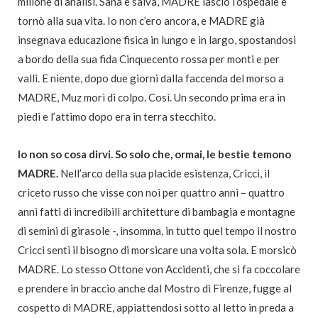
milione di analisi. Sana e salva, MADRE lasciò l’ospedale e
tornò alla sua vita. Io non c’ero ancora, e MADRE già
insegnava educazione fisica in lungo e in largo, spostandosi
a bordo della sua fida Cinquecento rossa per monti e per
valli. E niente, dopo due giorni dalla faccenda del morso a
MADRE, Muz morì di colpo. Così. Un secondo prima era in
piedi e l’attimo dopo era in terra stecchito.
Io non so cosa dirvi. So solo che, ormai, le bestie temono
MADRE.
Nell’arco della sua placide esistenza, Cricci, il
criceto russo che visse con noi per quattro anni – quattro
anni fatti di incredibili architetture di bambagia e montagne
di semini di girasole -, insomma, in tutto quel tempo il nostro
Cricci sentì il bisogno di morsicare una volta sola. E morsicò
MADRE. Lo stesso Ottone von Accidenti, che si fa coccolare
e prendere in braccio anche dal Mostro di Firenze, fugge al
cospetto di MADRE, appiattendosi sotto al letto in preda a