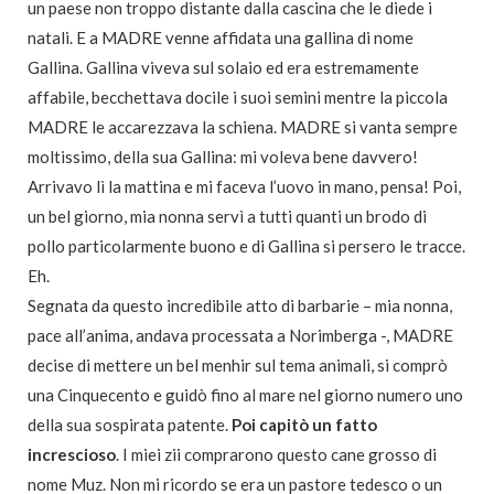
un paese non troppo distante dalla cascina che le diede i
natali. E a MADRE venne affidata una gallina di nome
Gallina. Gallina viveva sul solaio ed era estremamente
affabile, becchettava docile i suoi semini mentre la piccola
MADRE le accarezzava la schiena. MADRE si vanta sempre
moltissimo, della sua Gallina: mi voleva bene davvero!
Arrivavo lì la mattina e mi faceva l’uovo in mano, pensa! Poi,
un bel giorno, mia nonna servì a tutti quanti un brodo di
pollo particolarmente buono e di Gallina si persero le tracce.
Eh.
Segnata da questo incredibile atto di barbarie – mia nonna,
pace all’anima, andava processata a Norimberga -, MADRE
decise di mettere un bel menhir sul tema animali, si comprò
una Cinquecento e guidò fino al mare nel giorno numero uno
della sua sospirata patente.
Poi capitò un fatto
increscioso
. I miei zii comprarono questo cane grosso di
nome Muz. Non mi ricordo se era un pastore tedesco o un