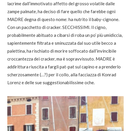
lacrime dall’immotivato affetto del grosso volatile dalle
zampe palmate, ha deciso di fare quello che farebbe ogni
MADRE degna di questo nome: ha nutrito il baby-cignone.
Con un pacchetto di cracker. SECCHISSIMI. Il cigno,
probabilmente abituato a cibarsi di roba un po’ più umidiccia,
sapientemente filtrata e sminuzzata dal suo utile becco a
palettina, ha rischiato di morire soffocato dall’invincibile
croccantezza dei cracker, ma è sopravvissuto. MADRE è
addirittura riuscita a fargli pat-pat sul capino e a prenderlo
scherzosamente (…?) per il collo, alla facciazza di Konrad
Lorenz e delle sue suggestionabilissime oche.