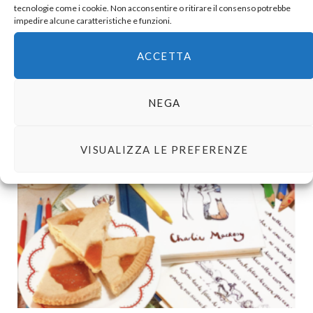
tecnologie come i cookie. Non acconsentire o ritirare il consenso potrebbe
impedire alcune caratteristiche e funzioni.
ACCETTA
Leonardo San Pietro | Festa con casuario
7 APRILE 2025
NEGA
VISUALIZZA LE PREFERENZE