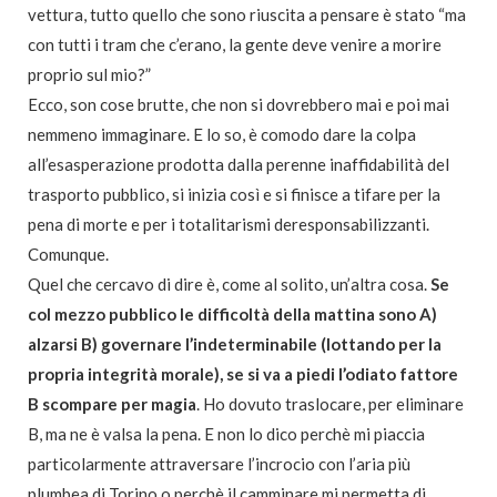
vettura, tutto quello che sono riuscita a pensare è stato “ma
con tutti i tram che c’erano, la gente deve venire a morire
proprio sul mio?”
Ecco, son cose brutte, che non si dovrebbero mai e poi mai
nemmeno immaginare. E lo so, è comodo dare la colpa
all’esasperazione prodotta dalla perenne inaffidabilità del
trasporto pubblico, si inizia così e si finisce a tifare per la
pena di morte e per i totalitarismi deresponsabilizzanti.
Comunque.
Quel che cercavo di dire è, come al solito, un’altra cosa.
Se
col mezzo pubblico le difficoltà della mattina sono A)
alzarsi B) governare l’indeterminabile (lottando per la
propria integrità morale), se si va a piedi l’odiato fattore
B scompare per magia
. Ho dovuto traslocare, per eliminare
B, ma ne è valsa la pena. E non lo dico perchè mi piaccia
particolarmente attraversare l’incrocio con l’aria più
plumbea di Torino o perchè il camminare mi permetta di