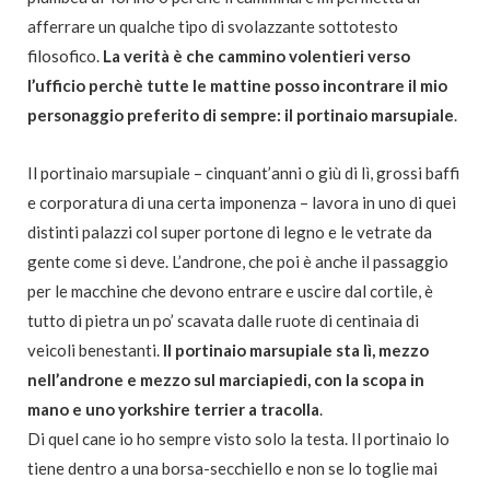
afferrare un qualche tipo di svolazzante sottotesto
filosofico.
La verità è che cammino volentieri verso
l’ufficio perchè tutte le mattine posso incontrare il mio
personaggio preferito di sempre: il portinaio marsupiale
.
Il portinaio marsupiale – cinquant’anni o giù di lì, grossi baffi
e corporatura di una certa imponenza – lavora in uno di quei
distinti palazzi col super portone di legno e le vetrate da
gente come si deve. L’androne, che poi è anche il passaggio
per le macchine che devono entrare e uscire dal cortile, è
tutto di pietra un po’ scavata dalle ruote di centinaia di
veicoli benestanti.
Il portinaio marsupiale sta lì, mezzo
nell’androne e mezzo sul marciapiedi, con la scopa in
mano e uno yorkshire terrier a tracolla
.
Di quel cane io ho sempre visto solo la testa. Il portinaio lo
tiene dentro a una borsa-secchiello e non se lo toglie mai