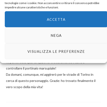
un centauro, ma fatto con pezzi d’uomo e pezzi di
tecnologie come i cookie. Non acconsentire o ritirare il consenso potrebbe
impedire alcune caratteristiche e funzioni.
yorkshire terrier.
…per essere temibile, è temibile.
ACCETTA
NEGA
Jane Pancrazia
REPLY
14 ANNI AGO
VISUALIZZA LE PREFERENZE
Io punto sulla quarta opzione: è sicuramente il cane a
controllare il portinaio marsupiale!
Da domani, comunque, mi aggirerò per le strade di Torino in
cerca di questo personaggio. Grazie: ho trovato finalmente il
vero scopo della mia vita!