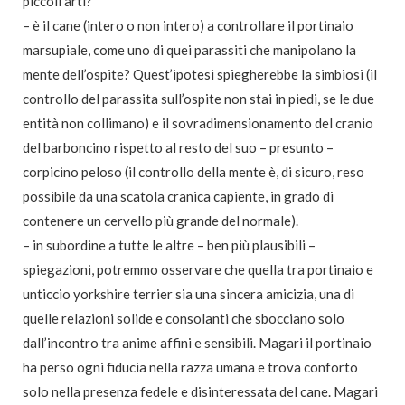
piccoli arti?
– è il cane (intero o non intero) a controllare il portinaio
marsupiale, come uno di quei parassiti che manipolano la
mente dell’ospite? Quest’ipotesi spiegherebbe la simbiosi (il
controllo del parassita sull’ospite non stai in piedi, se le due
entità non collimano) e il sovradimensionamento del cranio
del barboncino rispetto al resto del suo – presunto –
corpicino peloso (il controllo della mente è, di sicuro, reso
possibile da una scatola cranica capiente, in grado di
contenere un cervello più grande del normale).
– in subordine a tutte le altre – ben più plausibili –
spiegazioni, potremmo osservare che quella tra portinaio e
unticcio yorkshire terrier sia una sincera amicizia, una di
quelle relazioni solide e consolanti che sbocciano solo
dall’incontro tra anime affini e sensibili. Magari il portinaio
ha perso ogni fiducia nella razza umana e trova conforto
solo nella presenza fedele e disinteressata del cane. Magari