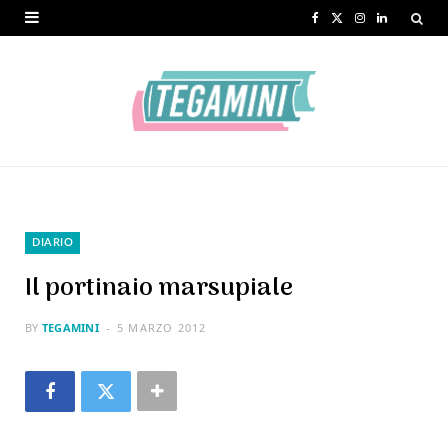
F
X
I
L
a
(
n
i
c
T
s
n
e
w
t
k
b
i
a
e
o
t
g
d
o
t
r
I
DIARIO
k
e
a
n
Il portinaio marsupiale
r
m
BY
TEGAMINI
5 MARZO 2012
)