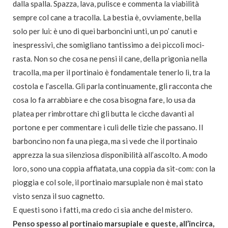
dalla spalla. Spazza, lava, pulisce e commenta la viabilità
sempre col cane a tracolla. La bestia è, ovviamente, bella
solo per lui: è uno di quei barboncini unti, un po’ canuti e
inespressivi, che somigliano tantissimo a dei piccoli moci-
rasta. Non so che cosa ne pensi il cane, della prigonia nella
tracolla, ma per il portinaio è fondamentale tenerlo lì, tra la
costola e l’ascella. Gli parla continuamente, gli racconta che
cosa lo fa arrabbiare e che cosa bisogna fare, lo usa da
platea per rimbrottare chi gli butta le cicche davanti al
portone e per commentare i culi delle tizie che passano. Il
barboncino non fa una piega, ma si vede che il portinaio
apprezza la sua silenziosa disponibilità all’ascolto. A modo
loro, sono una coppia affiatata, una coppia da sit-com: con la
pioggia e col sole, il portinaio marsupiale non è mai stato
visto senza il suo cagnetto.
E questi sono i fatti, ma credo ci sia anche del mistero.
Penso spesso al portinaio marsupiale e queste, all’incirca,