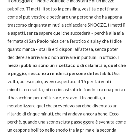
fronteggiare l’indole volubile e incostante di un mezzo
pubblico. Ti metti lì sotto la pensilina, vestita e pettinata
come si può vestire e pettinare una persona che ha appena
trascorso cinquanta minuti a schiacciare SNOOZE, ti metti lì
e aspetti, senza sapere quel che succederà – perchè alla mia
fermata di San Paolo mica c’era l’erotico display che ti dice
quanto manca -, stai là e ti disponi all’attesa, senza poter
decidere se arrivare o non arrivare in puntuali in ufficio.
I
mezzi pubblici sono un ricettacolo di calamità e, quel che
è peggio, riescono a renderci persone detestabili
. Una
volta, ad esempio, avevo aspettato il 15 per fai venti
minuti… ero salita, mi ero incastrata in fondo, tra una porta e
il baracchino per obliterare, e stavo lì tranquilla, a
metabolizzare quel che prevedevo sarebbe diventato un
ritardo di cinque minuti, che mi andava ancora bene. Ecco
perchè, quando una sconosciuta passeggera è svenuta come
un cappone bollito nello snodo tra la prima e la seconda