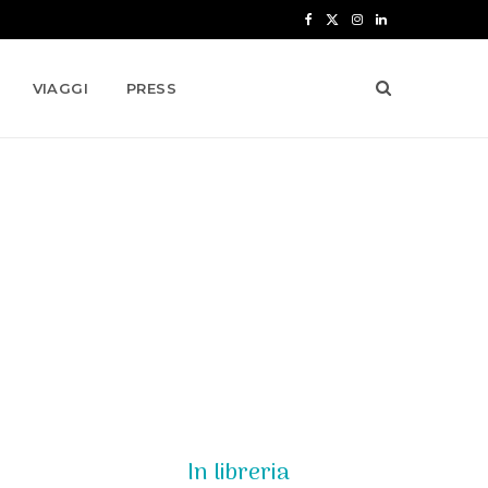
F
X
I
L
a
(
n
i
VIAGGI
PRESS
c
T
s
n
e
w
t
k
b
i
a
e
o
t
g
d
o
t
r
I
k
e
a
n
r
m
)
In libreria