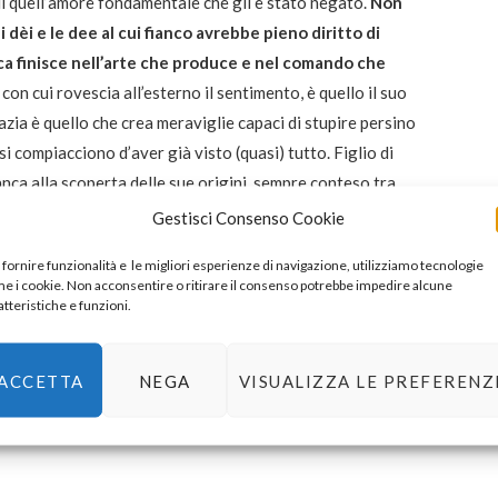
 di quell’amore fondamentale che gli è stato negato.
Non
 dèi e le dee al cui fianco avrebbe pieno diritto di
nca finisce nell’arte che produce e nel comando che
con cui rovescia all’esterno il sentimento, è quello il suo
razia è quello che crea meraviglie capaci di stupire persino
 si compiacciono d’aver già visto (quasi) tutto. Figlio di
anca alla scoperta delle sue origini, sempre conteso tra
 orgoglio ferito.
Gestisci Consenso Cookie
 fornire funzionalità e le migliori esperienze di navigazione, utilizziamo tecnologie
le stratificazioni di cui tenere conto sono innumerevoli.
Il
e i cookie. Non acconsentire o ritirare il consenso potrebbe impedire alcune
 un esperimento affascinante, sia per la scrittura che
atteristiche e funzioni.
ti al tormentato Dedalo, dal trono letale di Era alle
mes, ogni dio è la manifestazione di un frammento dei nostri
ACCETTA
NEGA
VISUALIZZA LE PREFERENZ
 eroe può sfuggire al suo destino. Efesto vi butterà
ndore di quello che inventa che potrete a lungo bearvi.