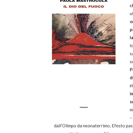
c
u
o
p
l
l
s
s
P
d
r
i
s
m
–
dall’Olimpo da neonaterrimo, Efesto passe