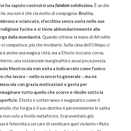
he ha saputo costruirsi una
fandom
solidissima.
È un dio
tile, ma non è che sia molto di compagnia.
Brutto,
mbroso e sciancato, sfacchina senza sosta nelle sue
rodigiose fucine e si tiene abbondantemente alla
arga dalla mondanità.
Quando ottiene la mano di Afrodite
o si compatisce, più che invidiarlo. Sulla cima dell’Olimpo ci
arà anche una magica città, ma a Efesto toccano corna,
cherno, una sostanziale marginalità e assai poca poesia.
aola Mastrocola non esita a indicarcelo come l’unico
io che lavora – nello sconcerto generale -, ma ne
imescola con grazia motivazioni e gesta per
mmaginare tutto quello che scorre e ribolle sotto la
uperficie
. Efesto è sotterraneo e magmatico come il
etallo che forgia e il suo destino è perennemente in salita
 e non solo a livello metaforico. Scaraventato giù
rà l’eternità a cercare di vendicare quel violento rifiuto