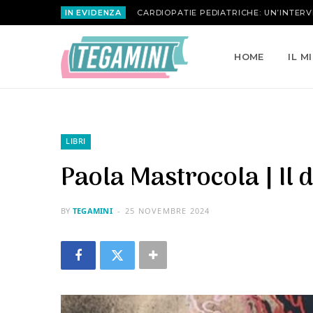
IN EVIDENZA
MARIA ATTANASIO | LA ROSA INVERSA
HOME
IL M
LIBRI
Paola Mastrocola | Il d
BY
TEGAMINI
25 NOVEMBRE 2024