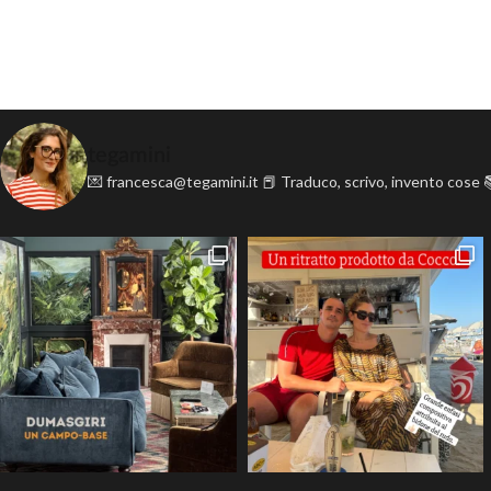
tegamini
💌 francesca@tegamini.it
📕 Traduco, scrivo, invento cose
