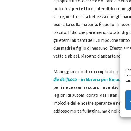
e, soprattutto, a cercare di fare a meno
può dirsi perfetto e splendido come gli
stare, ma tutta la bellezza che gli ma
esercita sulla materia.
È quello il mezzo 
lascito. Il dio che pare meno dotato di g
gli eterni abitanti dell’Olimpo, che tanto
due madri e figlio di nessuno, Efesto arr
vette e abissi, bisogno d’appartenenza e
Per
Maneggiare il mito è complicato, perché 
com
dio del fuoco
– in libreria per Einaudi –
è
car
per i necessari raccordi inventivi.
Da Te
legioni di automi dorati, dai Titani a Er
impicci e delle nostre speranze e nessun
addosso molta fuliggine, ma è nello sple