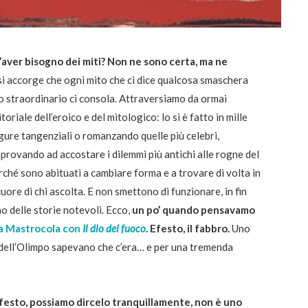
’aver bisogno dei miti? Non ne sono certa, ma ne
 si accorge che ogni mito che ci dice qualcosa smaschera
o straordinario ci consola. Attraversiamo da ormai
riale dell’eroico e del mitologico: lo si è fatto in mille
igure tangenziali o romanzando quelle più celebri,
rovando ad accostare i dilemmi più antichi alle rogne del
rché sono abituati a cambiare forma e a trovare di volta in
cuore di chi ascolta. E non smettono di funzionare, in fin
o delle storie notevoli. Ecco,
un po’ quando pensavamo
a Mastrocola con
Il dio del fuoco
. Efesto, il fabbro.
Uno
 dell’Olimpo sapevano che c’era… e per una tremenda
festo, possiamo dircelo tranquillamente, non è uno