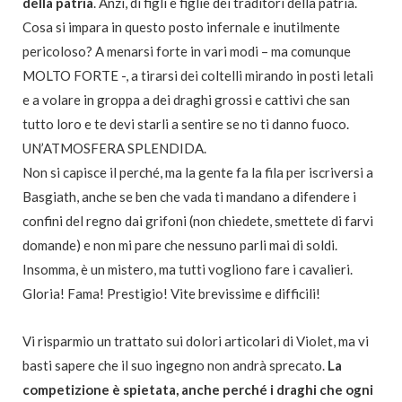
della patria
. Anzi, di figli e figlie dei traditori della patria.
Cosa si impara in questo posto infernale e inutilmente
pericoloso? A menarsi forte in vari modi – ma comunque
MOLTO FORTE -, a tirarsi dei coltelli mirando in posti letali
e a volare in groppa a dei draghi grossi e cattivi che san
tutto loro e te devi starli a sentire se no ti danno fuoco.
UN’ATMOSFERA SPLENDIDA.
Non si capisce il perché, ma la gente fa la fila per iscriversi a
Basgiath, anche se ben che vada ti mandano a difendere i
confini del regno dai grifoni (non chiedete, smettete di farvi
domande) e non mi pare che nessuno parli mai di soldi.
Insomma, è un mistero, ma tutti vogliono fare i cavalieri.
Gloria! Fama! Prestigio! Vite brevissime e difficili!
Vi risparmio un trattato sui dolori articolari di Violet, ma vi
basti sapere che il suo ingegno non andrà sprecato.
La
competizione è spietata, anche perché i draghi che ogni