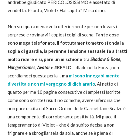
andrebbe giudicato PERICOLOSISSIMO e assetato di
vendetta. Pronto, Violet? Hai capito? Mi sa di no.
Non sto qua a menarvela ulteriormente per non levarvi
sorprese e rovinarvi i copiosi colpi di scena.
Tante cose
sono mega telefonate, il fottutamentometro sfonda la
soglia di guardia, la perenne tensione sessuale fa a tratti
molto ridere e sì, pare un mischione tra
Shadow & Bone
,
Hunger Games
,
Avatar
e #REYLO
– diade nella Forza, non
scordiamoci questa perla -,
ma
mi sono innegabilmente
divertita e non mi vergogno di dichiararlo
. Al netto di
quanto per me 10 pagine consecutive di amplessi (scritte
come sono scritte) risultino comiche, avere un’eroina che
non pare uscita dal Sacro Ordine delle Carmelitane Scalze è
una componente di corroborante positività. Mi piace il
temperamento di Violet – che è da subito decisa a non
frignare e a sbrogliarsela da sola, anche se è piena di