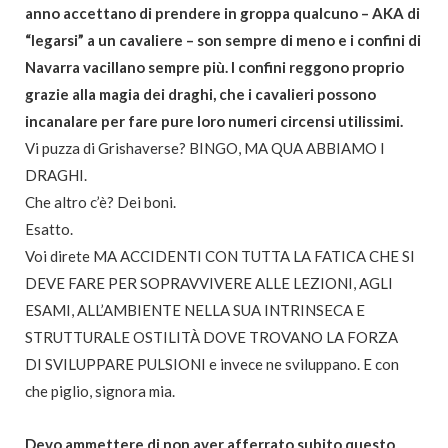
anno accettano di prendere in groppa qualcuno – AKA di
“legarsi” a un cavaliere – son sempre di meno e i confini di
Navarra vacillano sempre più. I confini reggono proprio
grazie alla magia dei draghi, che i cavalieri possono
incanalare per fare pure loro numeri circensi utilissimi.
Vi puzza di Grishaverse? BINGO, MA QUA ABBIAMO I
DRAGHI.
Che altro c’è? Dei boni.
Esatto.
Voi direte MA ACCIDENTI CON TUTTA LA FATICA CHE SI
DEVE FARE PER SOPRAVVIVERE ALLE LEZIONI, AGLI
ESAMI, ALL’AMBIENTE NELLA SUA INTRINSECA E
STRUTTURALE OSTILITÀ DOVE TROVANO LA FORZA
DI
SVILUPPARE PULSIONI e invece ne sviluppano. E con
che piglio, signora mia.
Devo ammettere di non aver afferrato subito questo