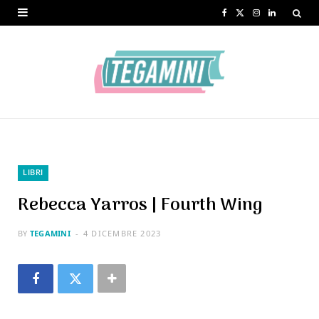
F
X
I
L
a
(
n
i
c
T
s
n
e
w
t
k
b
i
a
e
o
t
g
d
o
t
r
I
LIBRI
k
e
a
n
Rebecca Yarros | Fourth Wing
r
m
BY
TEGAMINI
4 DICEMBRE 2023
)