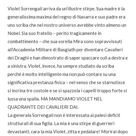
Violet Sorrengail arriva da un’illustre stirpe. Sua madre è la
generalissima maxima del regno di Navarra e suo padre era
uno scriba che nel nostro universo avrebbe vinto almeno un
Nobel. Sia suo fratello – perito tragicamente in
combattimento – che sua sorella Mira sono sopravvissuti
all’Accademia Militare di Basgiath per diventare Cavalieri
dei Draghi e han dimostrato di saper spaccare culi a destra e
a sinistra. Violet, invece, ha sempre studiato da scriba
perché è molto intelligente ma non può contare su una
significativa prestanza fisica – nel senso che se starnutisce
si incrina tre costole e se si spazzola i capelli troppo forte si
lussa una spalla. MA MANDIAMO VIOLET NEL
QUADRANTE DEI CAVALIERI DAI.
La generala Sorrengail non è interessata ai palesi deficit
strutturali di sua figlia. La mia è una stirpe di guerrieri
devastanti, cara la mia Violet, zitta e pedalare! Morirai dopo