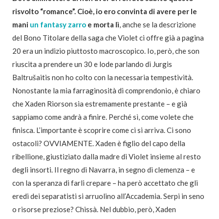
risvolto “romance”. Cioè, io ero convinta di avere per le
mani
un fantasy zarro
e morta lì
, anche se la descrizione
del Bono Titolare della saga che Violet ci offre già a pagina
20 era un indizio piuttosto macroscopico. Io, però, che son
riuscita a prendere un 30 e lode parlando di Jurgis
Baltrušaitis non ho colto con la necessaria tempestività.
Nonostante la mia farraginosità di comprendonio, è chiaro
che Xaden Riorson sia estremamente prestante – e già
sappiamo come andrà a finire. Perché sì, come volete che
finisca. L’importante è scoprire come ci si arriva. Ci sono
ostacoli? OVVIAMENTE. Xaden è figlio del capo della
ribellione, giustiziato dalla madre di Violet insieme al resto
degli insorti. Il regno di Navarra, in segno di clemenza – e
con la speranza di farli crepare – ha però accettato che gli
eredi dei separatisti si arruolino all’Accademia. Serpi in seno
o risorse preziose? Chissà. Nel dubbio, però, Xaden