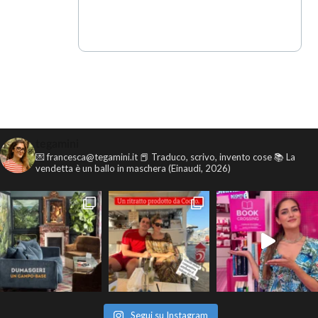
tegamini
💌 francesca@tegamini.it
📕 Traduco, scrivo, invento cose
📚 La
vendetta è un ballo in maschera (Einaudi, 2026)
Segui su Instagram