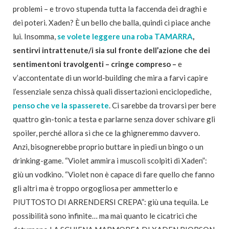
problemi – e trovo stupenda tutta la faccenda dei draghi e
dei poteri. Xaden? È un bello che balla, quindi ci piace anche
lui. Insomma,
se volete leggere una roba TAMARRA
,
sentirvi intrattenute/i sia sul fronte dell’azione che dei
sentimentoni travolgenti – cringe compreso –
e
v’accontentate di un world-building che mira a farvi capire
l’essenziale senza chissà quali dissertazioni enciclopediche,
penso che ve la spasserete
. Ci sarebbe da trovarsi per bere
quattro gin-tonic a testa e parlarne senza dover schivare gli
spoiler, perché allora sì che ce la ghigneremmo davvero.
Anzi, bisognerebbe proprio buttare in piedi un bingo o un
drinking-game. “Violet ammira i muscoli scolpiti di Xaden”:
giù un vodkino. “Violet non è capace di fare quello che fanno
gli altri ma è troppo orgogliosa per ammetterlo e
PIUTTOSTO DI ARRENDERSI CREPA”: giù una tequila. Le
possibilità sono infinite… ma mai quanto le cicatrici che