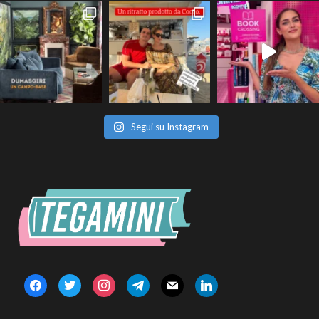
Segui su Instagram
facebook
twitter
instagram
telegram
mail
linkedin