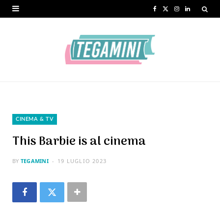
F
X
I
L
a
(
n
i
c
T
s
n
e
w
t
k
b
i
a
e
o
t
g
d
o
t
r
I
CINEMA & TV
k
e
a
n
This Barbie is al cinema
r
m
BY
TEGAMINI
19 LUGLIO 2023
)