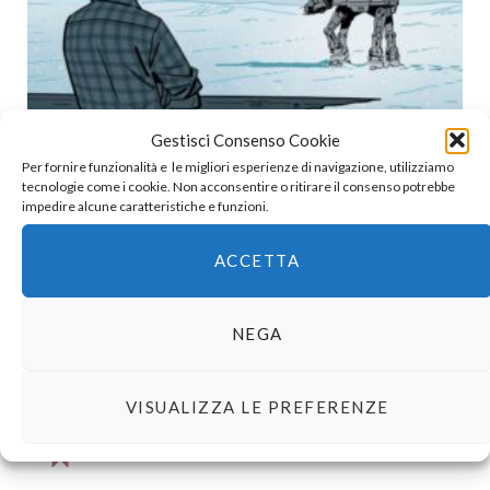
Gestisci Consenso Cookie
Per fornire funzionalità e le migliori esperienze di navigazione, utilizziamo
tecnologie come i cookie. Non acconsentire o ritirare il consenso potrebbe
Renaud Roche – Laurent Hopman | Le guerre di Lucas,
impedire alcune caratteristiche e funzioni.
Episodio II (ma pure I)
2 FEBBRAIO 2026
ACCETTA
NEGA
1
COMMENT
VISUALIZZA LE PREFERENZE
Paola Ghetti
REPLY
3 ANNI AGO