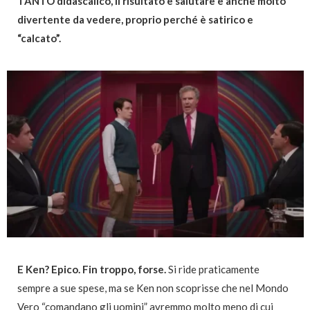
TANTO didascalico, il risultato è salutare e anche molto
divertente da vedere, proprio perché è satirico e
“calcato”.
E Ken? Epico. Fin troppo, forse.
Si ride praticamente
sempre a sue spese, ma se Ken non scoprisse che nel Mondo
Vero “comandano gli uomini” avremmo molto meno di cui