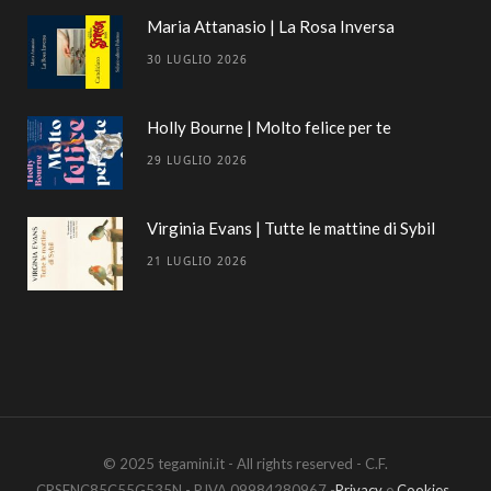
Maria Attanasio | La Rosa Inversa
30 LUGLIO 2026
Holly Bourne | Molto felice per te
29 LUGLIO 2026
Virginia Evans | Tutte le mattine di Sybil
21 LUGLIO 2026
© 2025 tegamini.it - All rights reserved - C.F.
CRSFNC85C55G535N - P.IVA 09984280967 -
Privacy
e
Cookies
.