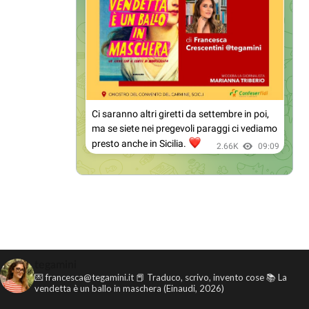
tegamini
💌 francesca@tegamini.it
📕 Traduco, scrivo, invento cose
📚 La
vendetta è un ballo in maschera (Einaudi, 2026)