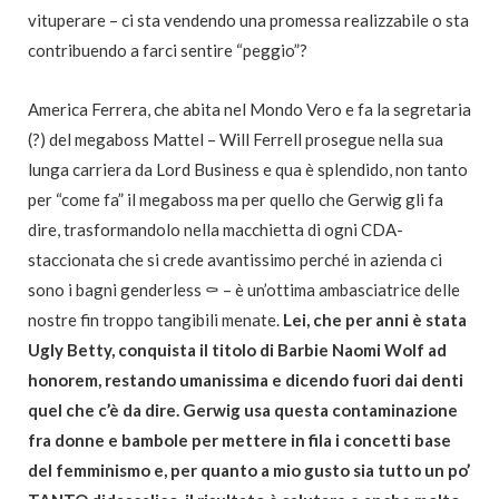
vituperare – ci sta vendendo una promessa realizzabile o sta
contribuendo a farci sentire “peggio”?
America Ferrera, che abita nel Mondo Vero e fa la segretaria
(?) del megaboss Mattel – Will Ferrell prosegue nella sua
lunga carriera da Lord Business e qua è splendido, non tanto
per “come fa” il megaboss ma per quello che Gerwig gli fa
dire, trasformandolo nella macchietta di ogni CDA-
staccionata che si crede avantissimo perché in azienda ci
sono i bagni genderless ⚰️ – è un’ottima ambasciatrice delle
nostre fin troppo tangibili menate.
Lei, che per anni è stata
Ugly Betty, conquista il titolo di Barbie Naomi Wolf ad
honorem, restando umanissima e dicendo fuori dai denti
quel che c’è da dire. Gerwig usa questa contaminazione
fra donne e bambole per mettere in fila i concetti base
del femminismo e, per quanto a mio gusto sia tutto un po’