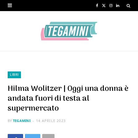
F
X
I
L
a
(
n
i
c
T
s
n
e
w
t
k
b
i
a
e
o
t
g
d
o
t
r
I
LIBRI
k
e
a
n
Hilma Wolitzer | Oggi una donna è
r
m
andata fuori di testa al
supermercato
)
BY
TEGAMINI
14 APRILE 2023