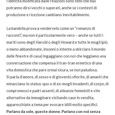
l’identità modificata dalle relazioni sono temi che mai
potranno dirsi vecchi o superati, anche se i contesti di
produzione e ricezione cambiano inevitabilmente.
La bandella prova a vendervelo come un “romanzo di
racconti”, ma non è particolarmente vero – anche se tutti i
mariti sono degli Harold o degli Howard e tutte le mogli (più
o meno abbandonate, insonni o intente a sbirciare il mondo
dalle finestre di casa) ingaggiano con noi che leggiamo una
conversazione che compensa il tran-tran ermetico di una
vita domestica che pare ormai sicura, se non paludosa.
Si parla d’amore, di sesso e di gioventù sfiorite, di amanti che
minacciano lo status-quo o di ex-mogli invadenti, di corpo, di
compromessi e padri assenti, di alleanze femminili e vite
alternative da immaginare visitando case in vendita,
apparecchiate a tema per evocare idilli molto specifici.
Parlano da sole, queste donne. Parlano con noi senza