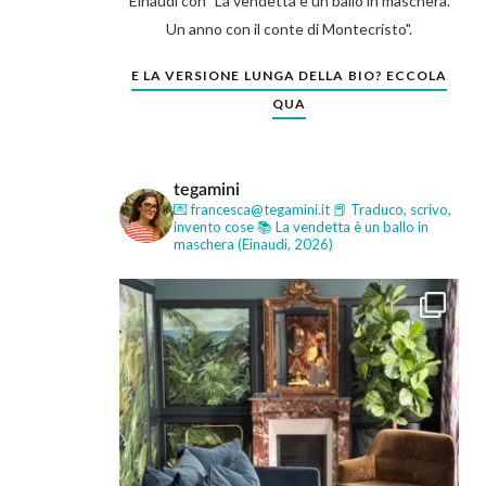
Einaudi con "La vendetta è un ballo in maschera.
Un anno con il conte di Montecristo".
E LA VERSIONE LUNGA DELLA BIO? ECCOLA
QUA
tegamini
💌 francesca@tegamini.it
📕 Traduco, scrivo,
invento cose
📚 La vendetta è un ballo in
maschera (Einaudi, 2026)