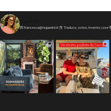
tegamini
💌 francesca@tegamini.it
📕 Traduco, scrivo, invento cose
