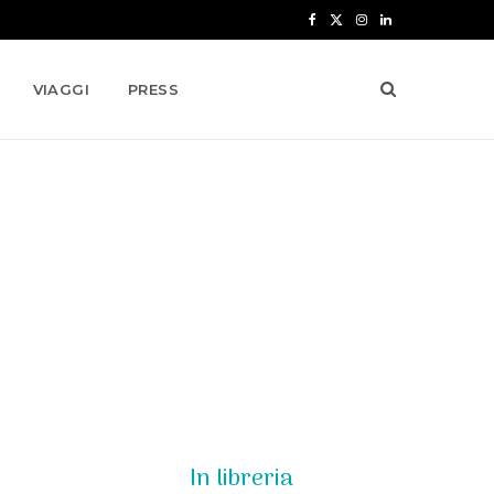
F
X
I
L
a
(
n
i
VIAGGI
PRESS
c
T
s
n
e
w
t
k
b
i
a
e
o
t
g
d
o
t
r
I
k
e
a
n
r
m
)
In libreria