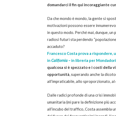
domandarci il fin qui incoraggiante cur
Da che mondo è mondo, la gente si sposta 
motivazioni possono essere innumerevoli
in questo modo. Perché mai, dunque, un 
radiosi futuri sta perdendo “popolazion
accaduto?
Francesco Costa prova a rispondere, u
in
California –
in libreria per Mondadori
qualcosa si è spezzato e i costi della 
opportunità
, superando anche la dicotom
all’impraticabile, allo sproporzionato, al
Dalle radici profonde di una crisi immob
umanitaria (mi pare la definizione più ac
all’incubo del traffico, Costa assembla un
dal fuoco dei frequentissimi incendi. Il p