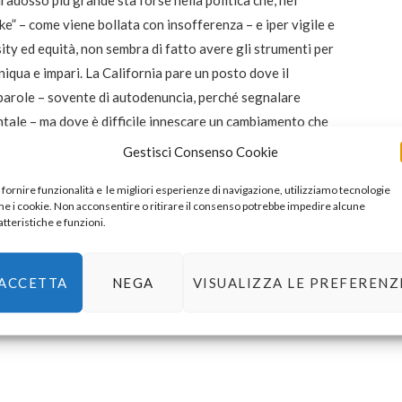
” – come viene bollata con insofferenza – e iper vigile e
ersity ed equità, non sembra di fatto avere gli strumenti per
niqua e impari. La California pare un posto dove il
 parole – sovente di autodenuncia, perché segnalare
ntale – ma dove è difficile innescare un cambiamento che
re, si chiedono molti “nuovi” californiani, in un simile
Gestisci Consenso Cookie
ggettive asperità pratiche? Perché rinunciare a un
 fornire funzionalità e le migliori esperienze di navigazione, utilizziamo tecnologie
gari meno glorioso, per certi standard da SE VUOI
e i cookie. Non acconsentire o ritirare il consenso potrebbe impedire alcune
e sempre più remota o alla portata ci chi partiva già
atteristiche e funzioni.
 mette. O al massimo raccoglieremo firme per l’ennesima
ACCETTA
NEGA
VISUALIZZA LE PREFERENZ
e non conviene quasi più a nessuno.