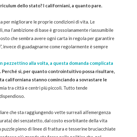
riculum dello stato? I californiani, a quanto pare.
per migliorare le proprie condizioni di vita. Le
, ma l’ambizione di base è grossolanamente riassumibile
posto che sembra avere ogni carta in regola per garantire
e”, invece di guadagnarne come regolarmente è sempre
n pezzettino alla volta, a questa domanda complicata
.
Perché sì, per quanto controintuitivo possa risultare,
vita californiana stanno cominciando a sovrastare le
ia tra città e centri più piccoli. Tutto tende
 dispendioso.
iliare che sta raggiungendo vette surreali all’emergenza
curata) dei senzatetto, dal costo esorbitante della vita
 puzzle pieno di linee di frattura e tesserine bruciacchiate
aradosso più grande sta forse nella politica che, nel