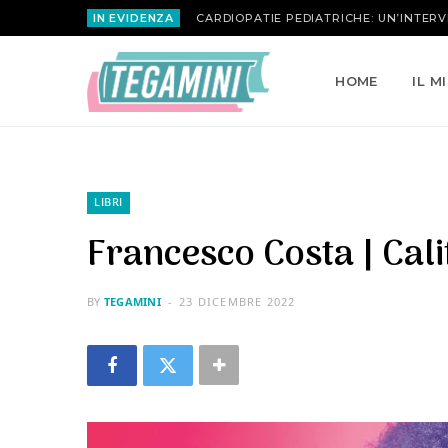
IN EVIDENZA
MARIA ATTANASIO | LA ROSA INVERSA
HOME
IL M
LIBRI
Francesco Costa | Cali
BY
TEGAMINI
23 DICEMBRE 2022