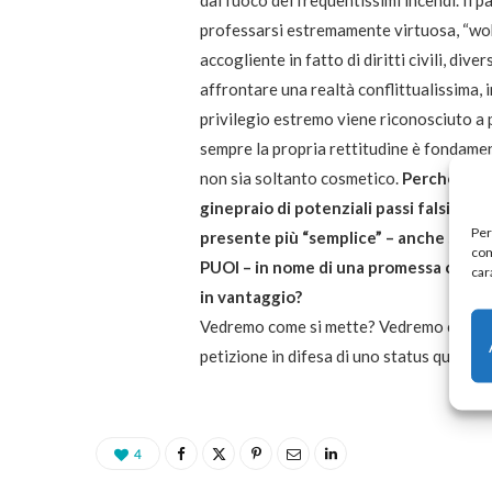
professarsi estremamente virtuosa, “woke
accogliente in fatto di diritti civili, div
affrontare una realtà conflittualissima, i
privilegio estremo viene riconosciuto a
sempre la propria rettitudine è fondame
non sia soltanto cosmetico.
Perché resta
ginepraio di potenziali passi falsi e o
Per
presente più “semplice” – anche se ma
com
PUOI – in nome di una promessa che par
car
in vantaggio?
Vedremo come si mette? Vedremo come si
petizione in difesa di uno status quo ch
4