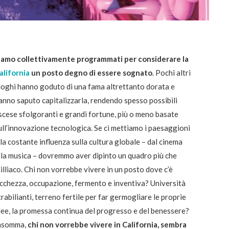
iamo collettivamente programmati per considerare la
alifornia
un posto degno di essere sognato
. Pochi altri
uoghi hanno goduto di una fama altrettanto dorata e
anno saputo capitalizzarla, rendendo spesso possibili
scese sfolgoranti e grandi fortune, più o meno basate
ull’innovazione tecnologica. Se ci mettiamo i paesaggioni
 la costante influenza sulla cultura globale – dal cinema
lla musica – dovremmo aver dipinto un quadro più che
dilliaco. Chi non vorrebbe vivere in un posto dove c’è
icchezza, occupazione, fermento e inventiva? Università
trabilianti, terreno fertile per far germogliare le proprie
dee, la promessa continua del progresso e del benessere?
nsomma,
chi non vorrebbe vivere in California, sembra