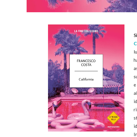
S
C
l
h
a
s
e
a
i
r
s
i
I