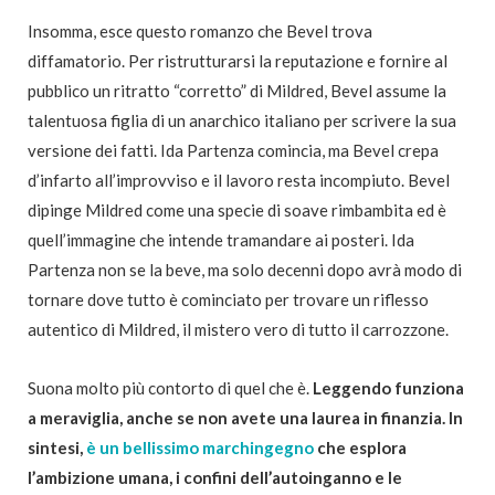
Insomma, esce questo romanzo che Bevel trova
diffamatorio. Per ristrutturarsi la reputazione e fornire al
pubblico
un ritratto “corretto” di Mildred, Bevel assume la
talentuosa figlia di un anarchico italiano per scrivere la sua
versione
dei fatti. Ida Partenza comincia, ma Bevel crepa
d’infarto all’improvviso e il lavoro resta incompiuto. Bevel
dipinge Mildred come una specie di soave rimbambita ed è
quell’immagine che intende tramandare ai posteri.
Ida
Partenza non se la beve, ma solo decenni dopo avrà modo di
tornare dove tutto è cominciato per trovare un riflesso
autentico di Mildred, il mistero vero di tutto il carrozzone.
Suona molto più contorto di quel che è.
Leggendo funziona
a meraviglia, anche se non avete una laurea in finanzia. In
sintesi,
è un bellissimo marchingegno
che esplora
l’ambizione umana, i confini dell’autoinganno e le