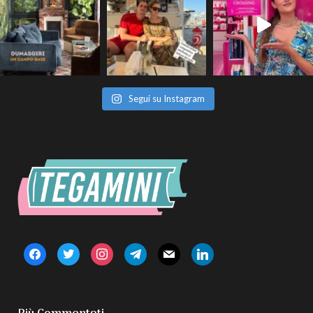
Segui su Instagram
facebook
twitter
instagram
telegram
mail
linkedin