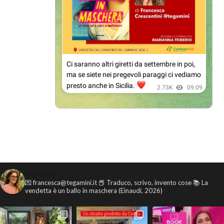
tegamini
💌 francesca@tegamini.it
📕 Traduco, scrivo, invento cose
📚 La
vendetta è un ballo in maschera (Einaudi, 2026)