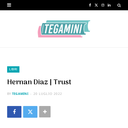
F
X
I
L
a
(
n
i
c
T
s
n
e
w
t
k
b
i
a
e
o
t
g
d
o
t
r
I
LIBRI
k
e
a
n
Hernan Diaz | Trust
r
m
BY
TEGAMINI
20 LUGLIO 2022
)