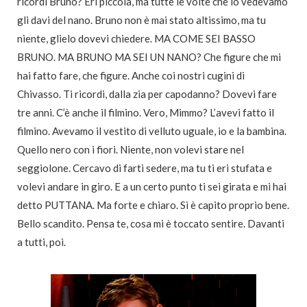
ricordi Bruno? Eri piccola, ma tutte le volte che lo vedevamo
gli davi del nano. Bruno non è mai stato altissimo, ma tu
niente, glielo dovevi chiedere. MA COME SEI BASSO
BRUNO. MA BRUNO MA SEI UN NANO? Che figure che mi
hai fatto fare, che figure. Anche coi nostri cugini di
Chivasso. Ti ricordi, dalla zia per capodanno? Dovevi fare
tre anni. C’è anche il filmino. Vero, Mimmo? L’avevi fatto il
filmino. Avevamo il vestito di velluto uguale, io e la bambina.
Quello nero con i fiori. Niente, non volevi stare nel
seggiolone. Cercavo di farti sedere, ma tu ti eri stufata e
volevi andare in giro. E a un certo punto ti sei girata e mi hai
detto PUTTANA. Ma forte e chiaro. Si è capito proprio bene.
Bello scandito. Pensa te, cosa mi è toccato sentire. Davanti
a tutti, poi.