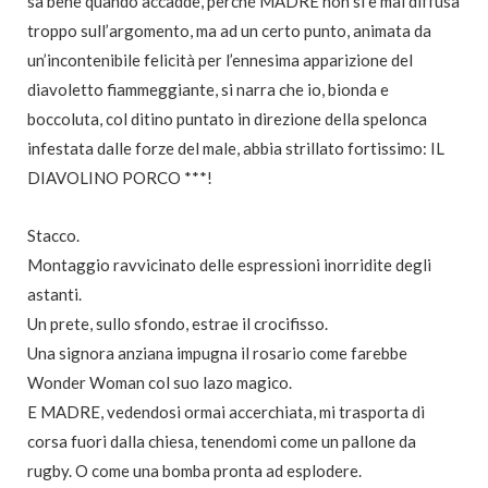
sa bene quando accadde, perché MADRE non si è mai diffusa
troppo sull’argomento, ma ad un certo punto, animata da
un’incontenibile felicità per l’ennesima apparizione del
diavoletto fiammeggiante, si narra che io, bionda e
boccoluta, col ditino puntato in direzione della spelonca
infestata dalle forze del male, abbia strillato fortissimo: IL
DIAVOLINO PORCO ***!
Stacco.
Montaggio ravvicinato delle espressioni inorridite degli
astanti.
Un prete, sullo sfondo, estrae il crocifisso.
Una signora anziana impugna il rosario come farebbe
Wonder Woman col suo lazo magico.
E MADRE, vedendosi ormai accerchiata, mi trasporta di
corsa fuori dalla chiesa, tenendomi come un pallone da
rugby. O come una bomba pronta ad esplodere.