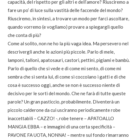
capacità, del rispetto per gli altri e dell’amore? Riusciremo a
fare un po’ di luce sulla vastità delle faccende del mondo?
Riusciremo, in sintesi, a trovare un modo per farci ascoltare,
quando vorremo (e vogliamo) provare a spiegargli quello
che conta di più?
Come al solito, non ne ho la più vaga idea. Ma persevero nel
descrivergli anche le azioni più piccole. Parlo di mele,
lamponi, talloni, apatosauri, castori, pettini, pigiami e bambù.
Parlo di quello che si vede e di come mi sento, di come mi
sembra che si senta lui, di come si coccolano i gatti e di che
cosa è successo oggi, anche se non è successo niente di
decisivo per le sorti del mondo. Che ne farà di tutte queste
parole? Un gran pasticcio, probabilmente. Diventerà un
piccolo calderone da cui usciranno periodicamente robe
inaccettabili – CAZZO! -, robe tenere – APATOALLO
MANGIA EBBA – e immagini di una certa specificità –
PAVONE FA UOTA, NONNA! – mentre sul fondo rimarranno