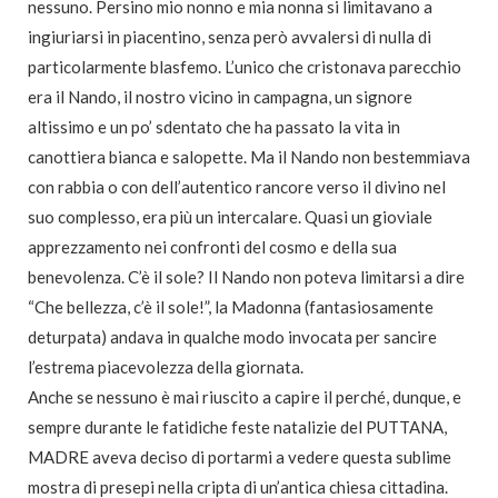
nessuno. Persino mio nonno e mia nonna si limitavano a
ingiuriarsi in piacentino, senza però avvalersi di nulla di
particolarmente blasfemo. L’unico che cristonava parecchio
era il Nando, il nostro vicino in campagna, un signore
altissimo e un po’ sdentato che ha passato la vita in
canottiera bianca e salopette. Ma il Nando non bestemmiava
con rabbia o con dell’autentico rancore verso il divino nel
suo complesso, era più un intercalare. Quasi un gioviale
apprezzamento nei confronti del cosmo e della sua
benevolenza. C’è il sole? Il Nando non poteva limitarsi a dire
“Che bellezza, c’è il sole!”, la Madonna (fantasiosamente
deturpata) andava in qualche modo invocata per sancire
l’estrema piacevolezza della giornata.
Anche se nessuno è mai riuscito a capire il perché, dunque, e
sempre durante le fatidiche feste natalizie del PUTTANA,
MADRE aveva deciso di portarmi a vedere questa sublime
mostra di presepi nella cripta di un’antica chiesa cittadina.