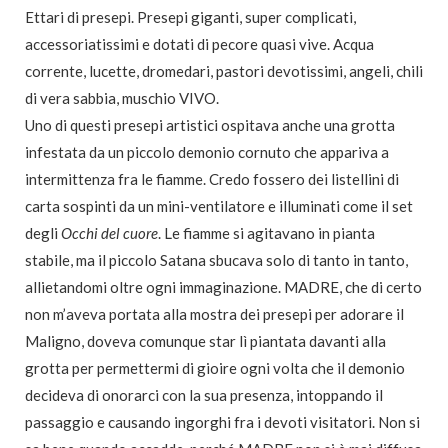
Ettari di presepi. Presepi giganti, super complicati,
accessoriatissimi e dotati di pecore quasi vive. Acqua
corrente, lucette, dromedari, pastori devotissimi, angeli, chili
di vera sabbia, muschio VIVO.
Uno di questi presepi artistici ospitava anche una grotta
infestata da un piccolo demonio cornuto che appariva a
intermittenza fra le fiamme. Credo fossero dei listellini di
carta sospinti da un mini-ventilatore e illuminati come il set
degli
Occhi del cuore
. Le fiamme si agitavano in pianta
stabile, ma il piccolo Satana sbucava solo di tanto in tanto,
allietandomi oltre ogni immaginazione. MADRE, che di certo
non m’aveva portata alla mostra dei presepi per adorare il
Maligno, doveva comunque star lì piantata davanti alla
grotta per permettermi di gioire ogni volta che il demonio
decideva di onorarci con la sua presenza, intoppando il
passaggio e causando ingorghi fra i devoti visitatori. Non si