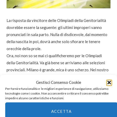
La risposta da vincitore delle Olimpiadi della Genitorialità
dovrebbe essere la seguente: gli ultimi improperi vanno
pronunciati in sala parto. Nulla di disdicevole, dal momento
della nascita in poi, dovrà anche solo sfiorare le tenere
orecchie della prole.
Ora, noi non so se mai ci qualificheremo per le Olimpiadi
della Genitorialità. Va già bene se arriviamo alle selezioni
provinciali. Milano è grande, mica è uno scherzo. Nel nostro
piccolo, però, stiamo facendo il possibile per trasformarci
Gestisci Consenso Cookie
negli sceneggiatori di Topolino. Innumerevoli personaggi di
Per fornire funzionalità e le migliori esperienze di navigazione, utilizziamo
Topolino esternano a più riprese il loro disappunto, la loro
tecnologie come i cookie. Non acconsentire o ritirare il consenso potrebbe
rabbia e il loro legittimo furore senza scivolare nella
impedire alcune caratteristiche e funzioni.
trivialità più assoluta. Anzi. Non c’è nulla di più bello di un
ACCETTA
personaggio di Topolino che prorompe in una serie di