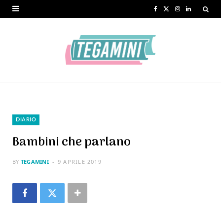
F
X
I
L
a
(
n
i
c
T
s
n
e
w
t
k
b
i
a
e
o
t
g
d
o
t
r
I
DIARIO
k
e
a
n
Bambini che parlano
r
m
BY
TEGAMINI
9 APRILE 2019
)