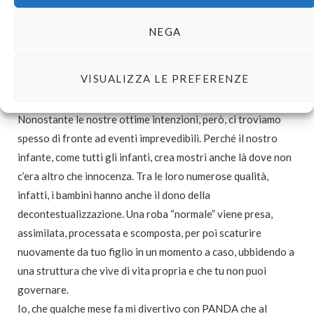
esclamazioni desuete per prendersela con qualcuno. O che
sceglie di canalizzare un dolore fisico LANCINANTE in una
NEGA
cascata di CORBEZZOLI e CORPO DI MILLE POLENE.
Sempre con classe e pacatezza. Con dell’immaginazione. Con
VISUALIZZA LE PREFERENZE
un lessico sublime, per quanto prestato a una situazione che
fa incazzare.
Nonostante le nostre ottime intenzioni, però, ci troviamo
spesso di fronte ad eventi imprevedibili. Perché il nostro
infante, come tutti gli infanti, crea mostri anche là dove non
c’era altro che innocenza. Tra le loro numerose qualità,
infatti, i bambini hanno anche il dono della
decontestualizzazione. Una roba “normale” viene presa,
assimilata, processata e scomposta, per poi scaturire
nuovamente da tuo figlio in un momento a caso, ubbidendo a
una struttura che vive di vita propria e che tu non puoi
governare.
Io, che qualche mese fa mi divertivo con PANDA che al