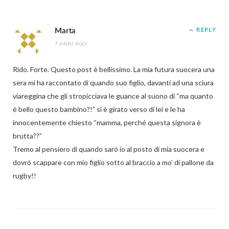
Marta
REPLY
7 ANNI AGO
Rido. Forte. Questo post è bellissimo. La mia futura suocera una
sera mi ha raccontato di quando suo figlio, davanti ad una sciura
viareggina che gli stropicciava le guance al suono di “ma quanto
è bello questo bambino?!” si è girato verso di lei e le ha
innocentemente chiesto “mamma, perché questa signora è
brutta??”
Tremo al pensiero di quando saró io al posto di mia suocera e
dovró scappare con mio figlio sotto al braccio a mo’ di pallone da
rugby!!