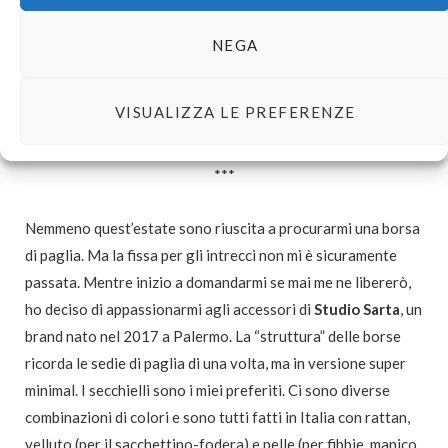
NEGA
VISUALIZZA LE PREFERENZE
***
Nemmeno quest’estate sono riuscita a procurarmi una borsa
di paglia. Ma la fissa per gli intrecci non mi è sicuramente
passata. Mentre inizio a domandarmi se mai me ne libererò,
ho deciso di appassionarmi agli accessori di
Studio Sarta
, un
brand nato nel 2017 a Palermo. La “struttura” delle borse
ricorda le sedie di paglia di una volta, ma in versione super
minimal. I secchielli sono i miei preferiti. Ci sono diverse
combinazioni di colori e sono tutti fatti in Italia con rattan,
velluto (per il sacchettino-fodera) e pelle (per fibbie, manico