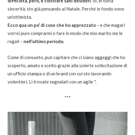
difficoltà, però, è coltivare sani desideri
. Io, in tutta
sincerità, sto già pensando al Natale. Perché in fondo sono
un’ottimista.
Ecco qua un po’ di cose che ho apprezzato
– e che magari
vorrei pure comprarmi o fare in modo che mio marito me le
regali –
nell’ultimo periodo.
Come di consueto, può capitare che ci siano aggeggi che ho
scoperto, amato e scelto grazie alla solerte sollecitazione di
un ufficio stampa o di un brand con cui sto lavorando
volentieri. Li trovate segnalati con un agile *.
***