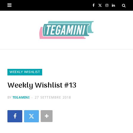
F
X
I
L
a
(
n
i
c
T
s
n
e
w
t
k
b
i
a
e
o
t
g
d
o
t
r
I
WEEKLY WISHLIST
k
e
a
n
Weekly Wishlist #13
r
m
BY
TEGAMINI
27 SETTEMBRE 2018
)