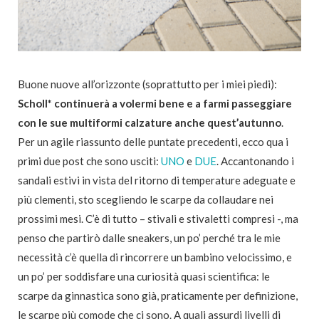
Buone nuove all’orizzonte (soprattutto per i miei piedi):
Scholl* continuerà a volermi bene e a farmi passeggiare
con le sue multiformi calzature anche quest’autunno
.
Per un agile riassunto delle puntate precedenti, ecco qua i
primi due post che sono usciti:
UNO
e
DUE
. Accantonando i
sandali estivi in vista del ritorno di temperature adeguate e
più clementi, sto scegliendo le scarpe da collaudare nei
prossimi mesi. C’è di tutto – stivali e stivaletti compresi -, ma
penso che partirò dalle sneakers, un po’ perché tra le mie
necessità c’è quella di rincorrere un bambino velocissimo, e
un po’ per soddisfare una curiosità quasi scientifica: le
scarpe da ginnastica sono già, praticamente per definizione,
le scarpe più comode che ci sono. A quali assurdi livelli di