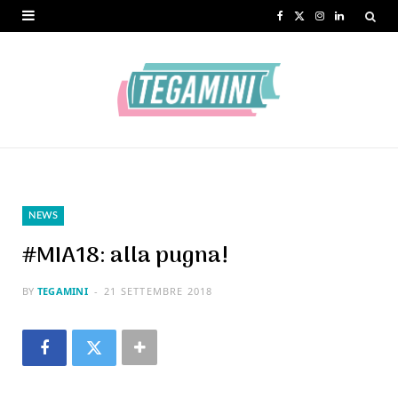
F
X
I
L
a
(
n
i
c
T
s
n
e
w
t
k
b
i
a
e
o
t
g
d
o
t
r
I
NEWS
k
e
a
n
#MIA18: alla pugna!
r
m
BY
TEGAMINI
21 SETTEMBRE 2018
)