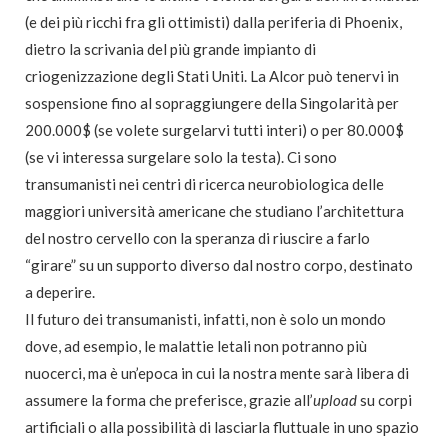
(e dei più ricchi fra gli ottimisti) dalla periferia di Phoenix,
dietro la scrivania del più grande impianto di
criogenizzazione degli Stati Uniti. La Alcor può tenervi in
sospensione fino al sopraggiungere della Singolarità per
200.000$ (se volete surgelarvi tutti interi) o per 80.000$
(se vi interessa surgelare solo la testa). Ci sono
transumanisti nei centri di ricerca neurobiologica delle
maggiori università americane che studiano l’architettura
del nostro cervello con la speranza di riuscire a farlo
“girare” su un supporto diverso dal nostro corpo, destinato
a deperire.
Il futuro dei transumanisti, infatti, non è solo un mondo
dove, ad esempio, le malattie letali non potranno più
nuocerci, ma è un’epoca in cui la nostra mente sarà libera di
assumere la forma che preferisce, grazie all’
upload
su corpi
artificiali o alla possibilità di lasciarla fluttuale in uno spazio