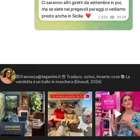
tegamini
💌 francesca@tegamini.it
📕 Traduco, scrivo, invento cose
📚 La
vendetta è un ballo in maschera (Einaudi, 2026)