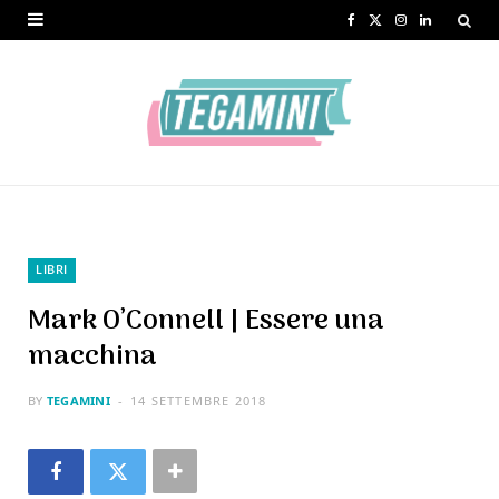
F
X
I
L
a
(
n
i
c
T
s
n
e
w
t
k
b
i
a
e
o
t
g
d
o
t
r
I
LIBRI
k
e
a
n
Mark O’Connell | Essere una
r
m
macchina
)
BY
TEGAMINI
14 SETTEMBRE 2018