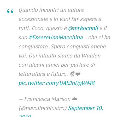
Quando incontri un autore
eccezionale e lo vuoi far sapere a
tutti. Ecco, questo è
@mrkocnnll
e il
suo
#EssereUnaMacchina
– che ci ha
conquistato. Spero conquisti anche
voi. Qui intanto siamo da Walden
con alcuni amici per parlare di
letteratura e futuro. 🤖❤️
pic.twitter.com/UAbJnDgWM8
— Francesca Marson ☁️
(@nuvolinchiostro)
September 10,