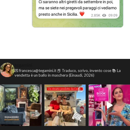
tegamini
💌 francesca@tegamini.it
📕 Traduco, scrivo, invento cose
📚 La
vendetta è un ballo in maschera (Einaudi, 2026)