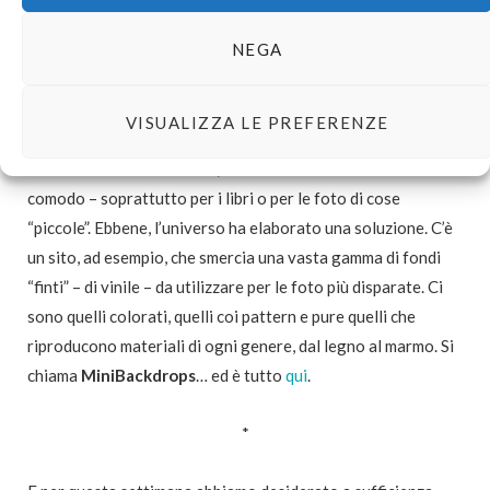
illuminate, sono troppo cupe. Legni scurissimi. Tappeti
NEGA
cupissimi. Roba che riflette. Ora, non sono una foodblogger
che deve ritrarre fette di torta perfettissime e nemmeno una
di quelle che va a compare i fiori freschi all’alba per fare la
VISUALIZZA LE PREFERENZE
foto con la tazza di caffè e una pletora di deliziosi biscottini
incredibilmente simmetrici, ma un fondo chiaro mi farebbe
comodo – soprattutto per i libri o per le foto di cose
“piccole”. Ebbene, l’universo ha elaborato una soluzione. C’è
un sito, ad esempio, che smercia una vasta gamma di fondi
“finti” – di vinile – da utilizzare per le foto più disparate. Ci
sono quelli colorati, quelli coi pattern e pure quelli che
riproducono materiali di ogni genere, dal legno al marmo. Si
chiama
MiniBackdrops
… ed è tutto
qui
.
*