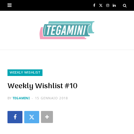
F
X
I
L
a
(
n
i
c
T
s
n
e
w
t
k
b
i
a
e
o
t
g
d
o
t
r
I
WEEKLY WISHLIST
k
e
a
n
Weekly Wishlist #10
r
m
BY
TEGAMINI
15 GENNAIO 2018
)