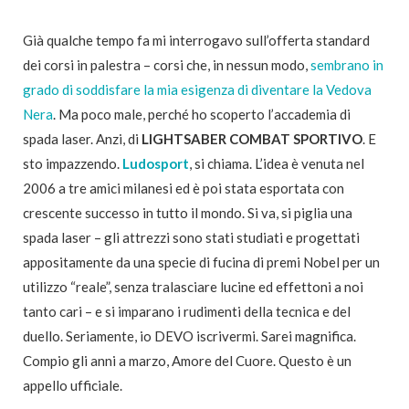
Già qualche tempo fa mi interrogavo sull’offerta standard
dei corsi in palestra – corsi che, in nessun modo,
sembrano in
grado di soddisfare la mia esigenza di diventare la Vedova
Nera
. Ma poco male, perché ho scoperto l’accademia di
spada laser. Anzi, di
LIGHTSABER COMBAT SPORTIVO
. E
sto impazzendo.
Ludosport
, si chiama. L’idea è venuta nel
2006 a tre amici milanesi ed è poi stata esportata con
crescente successo in tutto il mondo. Si va, si piglia una
spada laser – gli attrezzi sono stati studiati e progettati
appositamente da una specie di fucina di premi Nobel per un
utilizzo “reale”, senza tralasciare lucine ed effettoni a noi
tanto cari – e si imparano i rudimenti della tecnica e del
duello. Seriamente, io DEVO iscrivermi. Sarei magnifica.
Compio gli anni a marzo, Amore del Cuore. Questo è un
appello ufficiale.