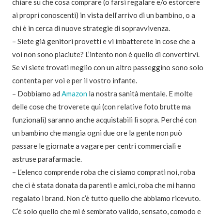
chiare su che cosa comprare (o farsi regalare e/o estorcere
ai propri conoscenti) in vista dell’arrivo di un bambino, o a
chi è in cerca di nuove strategie di sopravvivenza.
– Siete già genitori provetti e vi imbatterete in cose che a
voi non sono piaciute? L’intento non è quello di convertirvi.
Se vi siete trovati meglio con un altro passeggino sono solo
contenta per voi e per il vostro infante.
– Dobbiamo ad
Amazon
la nostra sanità mentale. E molte
delle cose che troverete qui (con relative foto brutte ma
funzionali) saranno anche acquistabili lì sopra. Perché con
un bambino che mangia ogni due ore la gente non può
passare le giornate a vagare per centri commerciali e
astruse parafarmacie.
– L’elenco comprende roba che ci siamo comprati noi, roba
che ci è stata donata da parenti e amici, roba che mi hanno
regalato i brand. Non c’è tutto quello che abbiamo ricevuto.
C’è solo quello che mi è sembrato valido, sensato, comodo e