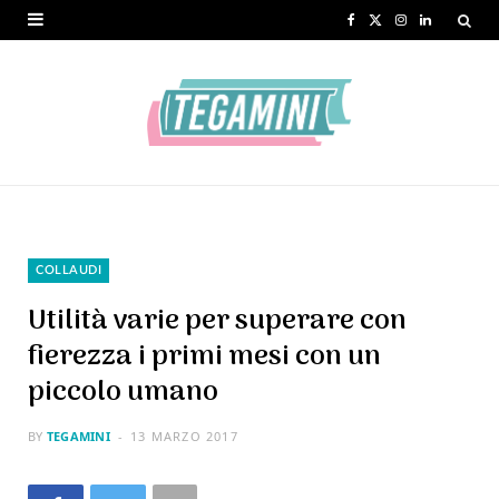
F
X
I
L
a
(
n
i
c
T
s
n
e
w
t
k
b
i
a
e
o
t
g
d
o
t
r
I
COLLAUDI
k
e
a
n
Utilità varie per superare con
r
m
fierezza i primi mesi con un
piccolo umano
)
BY
TEGAMINI
13 MARZO 2017