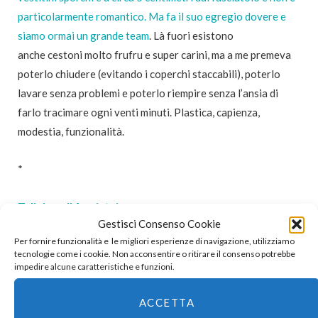
particolarmente romantico. Ma fa il suo egregio dovere e
siamo ormai un grande team
. Là fuori esistono
anche cestoni molto frufru e super carini, ma a me premeva
poterlo chiudere (evitando i coperchi staccabili), poterlo
lavare senza problemi e poterlo riempire senza l’ansia di
farlo tracimare ogni venti minuti. Plastica, capienza,
modestia, funzionalità.
*
Telini per il fasciatoio
Gestisci Consenso Cookie
Per fornire funzionalità e le migliori esperienze di navigazione, utilizziamo
tecnologie come i cookie. Non acconsentire o ritirare il consenso potrebbe
impedire alcune caratteristiche e funzioni.
ACCETTA