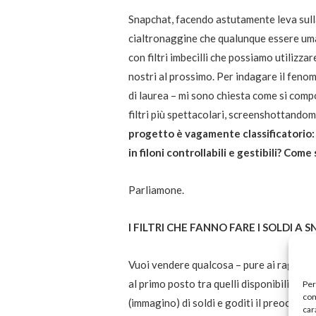
Snapchat, facendo astutamente leva sulla
cialtronaggine che qualunque essere uma
con filtri imbecilli che possiamo utilizz
nostri al prossimo. Per indagare il feno
di laurea – mi sono chiesta come si compo
filtri più spettacolari, screenshottandom
progetto è vagamente classificatorio: 
in filoni controllabili e gestibili? Come 
Parliamone.
I FILTRI CHE FANNO FARE I SOLDI A
Vuoi vendere qualcosa – pure ai ragazzini
al primo posto tra quelli disponibili in 
Per
com
(immagino) di soldi e goditi il preoccupa
car