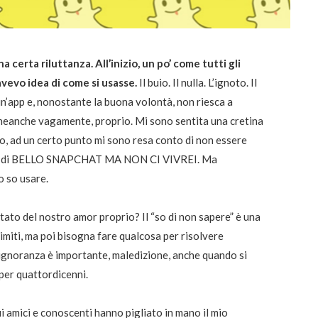
certa riluttanza. All’inizio, un po’ come tutti gli
avevo idea di come si usasse.
Il buio. Il nulla. L’ignoto. Il
un’app e, nonostante la buona volontà, non riesca a
neanche vagamente, proprio. Mi sono sentita una cretina
elo, ad un certo punto mi sono resa conto di non essere
fiorire di BELLO SNAPCHAT MA NON CI VIVREI. Ma
o so usare.
tato del nostro amor proprio? Il “so di non sapere” è una
imiti, ma poi bisogna fare qualcosa per risolvere
l’ignoranza è importante, maledizione, anche quando si
per quattordicenni.
ui amici e conoscenti hanno pigliato in mano il mio