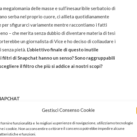
 megalomania delle masse e sull’inesauribile serbatoio di
no serba nel proprio cuore, ci allieta quotidianamente
are per sfigurarci variamente mentre raccontiamo i fatti
meno – che merita senza dubbio di diventare materia di tesi
rterebbe un giornalista di Vice e ho deciso di collaudare i
i senza pietà.
L’obiettivo finale di questo inutile
i filtri di Snapchat hanno un senso? Sono raggruppabili
scegliere il filtro che più si addice ai nostri scopi?
 SNAPCHAT
Gestisci Consenso Cookie
? Chiedi a Snapchat di fabbricarti un filtro e di metterlo
una determinata giornata. A quel punto, sgancia un casino
 fornire funzionalità e le migliori esperienze di navigazione, utilizziamo tecnologie
e i cookie. Non acconsentire o ritirare il consenso potrebbe impedire alcune
nte show.
atteristiche e funzioni.