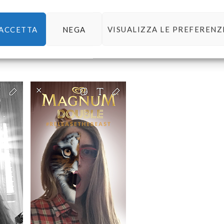
e per averci dato l’opportunità di indossare un
 – con tanto di luce della santità sullo sfondo e
ACCETTA
NEGA
VISUALIZZA LE PREFERENZ
ntesco bacio glitterato – e al Magnum Double per aver
 in noi di balzare allo scoperto – proprio come nello