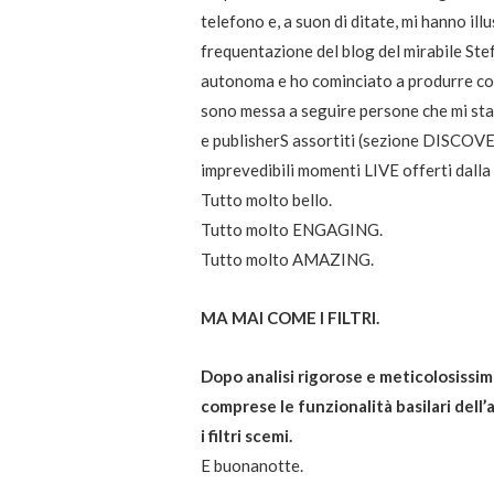
telefono e, a suon di ditate, mi hanno illu
frequentazione del blog del mirabile St
autonoma e ho cominciato a produrre con
sono messa a seguire persone che mi sta
e publisherS assortiti (sezione DISCOVER
imprevedibili momenti LIVE offerti dalla
Tutto molto bello.
Tutto molto ENGAGING.
Tutto molto AMAZING.
MA MAI COME I FILTRI.
Dopo analisi rigorose e meticolosissim
comprese le funzionalità basilari dell’
i filtri scemi.
E buonanotte.