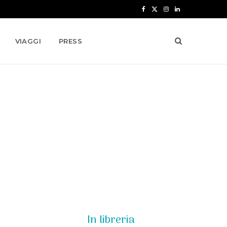
F
X
I
L
a
(
n
i
VIAGGI
PRESS
c
T
s
n
e
w
t
k
b
i
a
e
o
t
g
d
o
t
r
I
k
e
a
n
r
m
)
In libreria