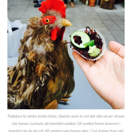
Pedalare fa venire molta fame. Questa sono io con del cibo un po’ strano
che hanno cucinato dei bambini svedesi. Gli svedesi fanno lavorare i
bambini sin da piccoli. Mi sembra una buona idea. Così stanno fuori dai