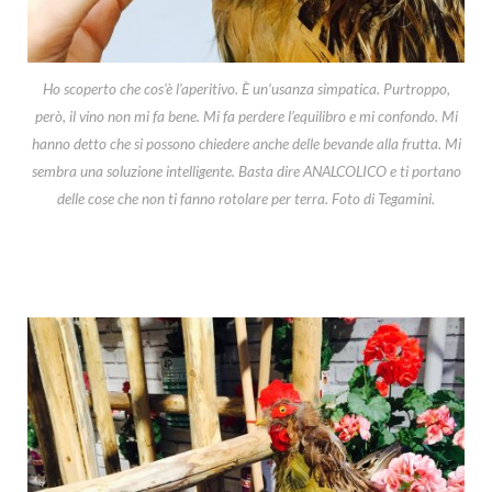
Ho scoperto che cos’è l’aperitivo. È un’usanza simpatica. Purtroppo,
però, il vino non mi fa bene. Mi fa perdere l’equilibro e mi confondo. Mi
hanno detto che si possono chiedere anche delle bevande alla frutta. Mi
sembra una soluzione intelligente. Basta dire ANALCOLICO e ti portano
delle cose che non ti fanno rotolare per terra. Foto di Tegamini.