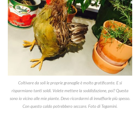
Coltivare da soli le proprie granaglie è molto gratificante. E si
risparmiano tanti soldi. Volete mettere la soddisfazione, poi? Questa
sono io vicino alle mie piante. Devo ricordarmi di innaffiarle più spesso.
Con questo caldo potrebbero seccare. Foto di Tegamini.