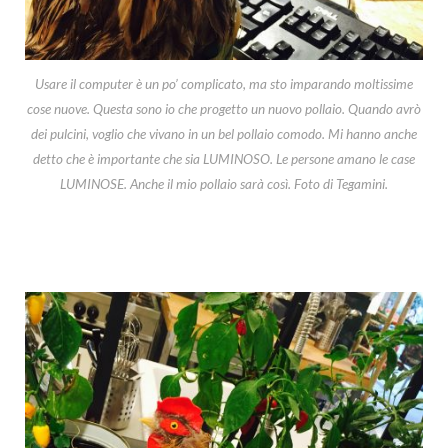
Usare il computer è un po’ complicato, ma sto imparando moltissime
cose nuove. Questa sono io che progetto un nuovo pollaio. Quando avrò
dei pulcini, voglio che vivano in un bel pollaio comodo. Mi hanno anche
detto che è importante che sia LUMINOSO. Le persone amano le case
LUMINOSE. Anche il mio pollaio sarà così. Foto di Tegamini.