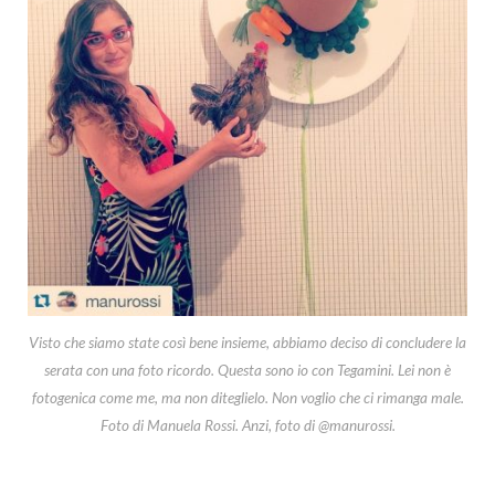
Visto che siamo state così bene insieme, abbiamo deciso di concludere la
serata con una foto ricordo. Questa sono io con Tegamini. Lei non è
fotogenica come me, ma non diteglielo. Non voglio che ci rimanga male.
Foto di Manuela Rossi. Anzi, foto di @manurossi.