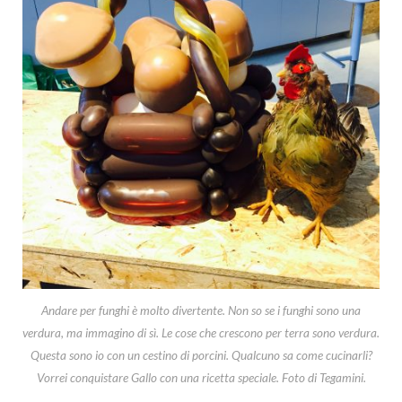
Andare per funghi è molto divertente. Non so se i funghi sono una
verdura, ma immagino di sì. Le cose che crescono per terra sono verdura.
Questa sono io con un cestino di porcini. Qualcuno sa come cucinarli?
Vorrei conquistare Gallo con una ricetta speciale. Foto di Tegamini.