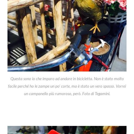
Questa sono io che imparo ad andare in bicicletta. Non è stato molto
facile perché ho le zampe un po’ corte, ma è stato un vero spasso. Vorrei
un campanello più rumoroso, però. Foto di Tegamini.