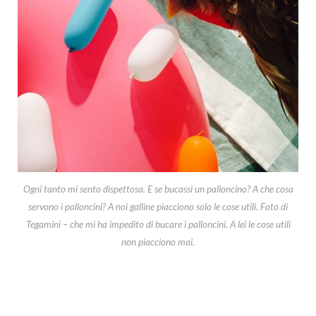
Ogni tanto mi sento dispettosa. E se bucassi un palloncino? A che cosa
servono i palloncini? A noi galline piacciono solo le cose utili. Foto di
Tegamini – che mi ha impedito di bucare i palloncini. A lei le cose utili
non piacciono mai.