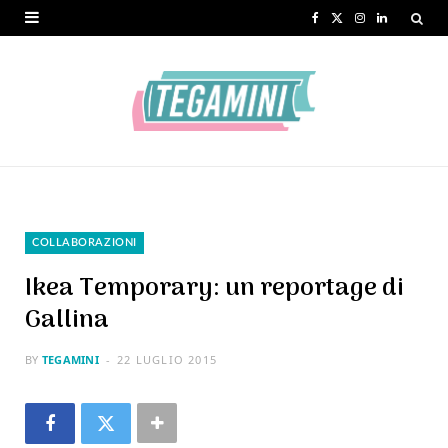
F
X
I
L
a
(
n
i
c
T
s
n
e
w
t
k
b
i
a
e
o
t
g
d
o
t
r
I
COLLABORAZIONI
k
e
a
n
Ikea Temporary: un reportage di
r
m
Gallina
)
BY
TEGAMINI
22 LUGLIO 2015