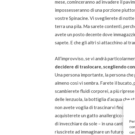
mese, cominceranno ad invadere il pavim
impossesseranno di una porzione piutto
vostre Spinacine. Vi sveglierete di notte 
terra una pila. Ma sarete contenti, perché 
avete un posto decente dove immagazzinar
sapete. E che gli altri si attacchino al tra
All’improvviso, se vi andrà particolarmen
decidere di traslocare, scegliendo co
Una persona importante, la persona che p
almeno così vi sembra. Farete il bucato, 
scambierete fluidi corporei, a più ripre
delle lenzuola, la bottiglia d’acqua che s
non avete voglia di trascinarvi fino in 
acquisterete un gatto anallergico e addo
Per
di invecchiare da sole – in una cantina bu
com
riuscirete ad immaginare un futuro. Siete 
car