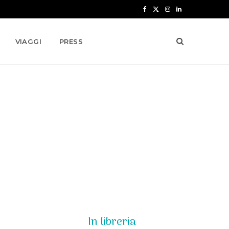
F
X
I
L
a
(
n
i
VIAGGI
PRESS
c
T
s
n
e
w
t
k
b
i
a
e
o
t
g
d
o
t
r
I
k
e
a
n
r
m
)
In libreria