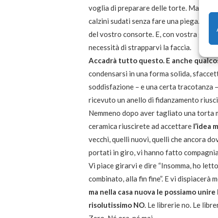
voglia di preparare delle torte. Manegger
calzini sudati senza fare una piega. Per s
del vostro consorte. E, con vostra grande
necessità di strapparvi la faccia.
Accadrà tutto questo. E anche qualcos
condensarsi in una forma solida, sfaccet
soddisfazione – e una certa tracotanza 
ricevuto un anello di fidanzamento riusc
Nemmeno dopo aver tagliato una torta mu
ceramica riuscirete ad accettare
l’idea
m
vecchi, quelli nuovi, quelli che ancora d
portati in giro, vi hanno fatto compagnia
Vi piace girarvi e dire “Insomma, ho letto
combinato, alla fin fine”. E vi dispiacerà
ma nella casa nuova le possiamo unire 
risolutissimo NO
. Le librerie no. Le lib
Zero. Né ora, né mai.