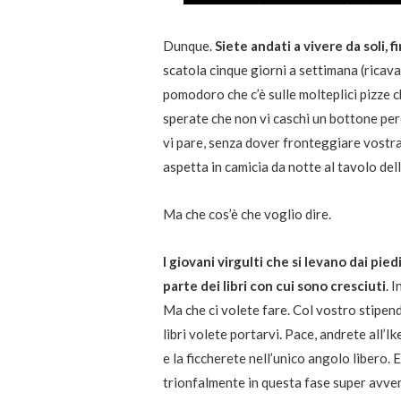
Dunque.
Siete andati a vivere da soli, 
scatola cinque giorni a settimana (ricav
pomodoro che c’è sulle molteplici pizze c
sperate che non vi caschi un bottone per
vi pare, senza dover fronteggiare vostra
aspetta in camicia da notte al tavolo del
Ma che cos’è che voglio dire.
I giovani virgulti che si levano dai pie
parte dei libri con cui sono cresciuti
. 
Ma che ci volete fare. Col vostro stipen
libri volete portarvi. Pace, andrete all’I
e la ficcherete nell’unico angolo libero. 
trionfalmente in questa fase super avven