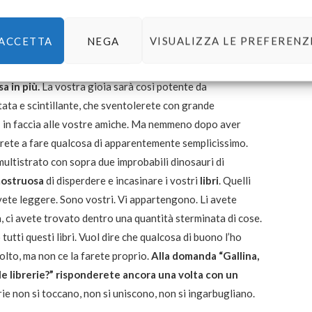
ete il terribile contenuto di una borsa del tennis piena di
baglio, poi, una sera vi laverete i denti con lo spazzolino
ACCETTA
NEGA
VISUALIZZA LE PREFERENZ
 sorpresa, non verrete assaliti dall’irrefrenabile
a in più.
La vostra gioia sarà così potente da
tata e scintillante, che sventolerete con grande
– in faccia alle vostre amiche. Ma nemmeno dopo aver
irete a fare qualcosa di apparentemente semplicissimo.
ltistrato con sopra due improbabili dinosauri di
ostruosa
di disperdere e incasinare i vostri
libri
. Quelli
ovete leggere. Sono vostri. Vi appartengono. Li avete
, ci avete trovato dentro una quantità sterminata di cose.
 tutti questi libri. Vuol dire che qualcosa di buono l’ho
 molto, ma non ce la farete proprio.
Alla domanda “Gallina,
le librerie?” risponderete ancora una volta con un
rerie non si toccano, non si uniscono, non si ingarbugliano.