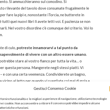
ento. Si ammucchieranno sul comodino. Si
sto rilevante del tavolo dove consumate frugalmente le
per fare la pipì e, nonostante iTorcia, ne butterete in
tutti quei nuovi libri li avete letti voi. E pazienza se non
li. Nel vostro disordine c’è comunque del criterio. Voi lo
m.
te di culo,
potreste innamorarvi a tal punto da
nsapevolmente di vivere con un altro essere umano
.
otrebbe stare al vostro fianco per tutta la vita… o
per questa persona. Mangerete negli stessi piatti. Vi
se – e con una certa veemenza. Condividerete un bagno,
ta vicino al letto per quando vi svegliate col mal di gola e
cucina. Con questa persona programmerete delle vacanze,
Gestisci Consenso Cookie
bberete l’albero di Natale. Proprio voi, che immaginavate
 fornire funzionalità e le migliori esperienze di navigazione, utilizziamo tecnologie
ia piena di ratti scontrosissimi -, con questa persona
e i cookie. Non acconsentire o ritirare il consenso potrebbe impedire alcune
così felici e in pace che non litigate neanche. Vi verrà
atteristiche e funzioni.