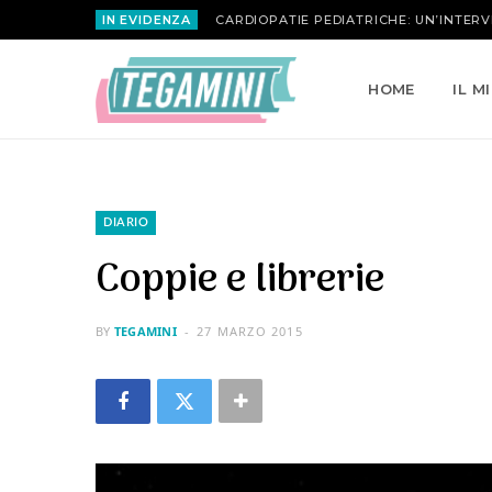
IN EVIDENZA
MARIA ATTANASIO | LA ROSA INVERSA
HOME
IL M
DIARIO
Coppie e librerie
BY
TEGAMINI
27 MARZO 2015