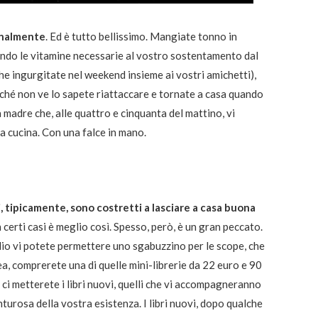
finalmente
. Ed è tutto bellissimo. Mangiate tonno in
ando le vitamine necessarie al vostro sostentamento dal
he ingurgitate nel weekend insieme ai vostri amichetti),
ché non ve lo sapete riattaccare e tornate a casa quando
 madre che, alle quattro e cinquanta del mattino, vi
la cucina. Con una falce in mano.
di, tipicamente, sono costretti a lasciare a casa buona
In certi casi è meglio così. Spesso, però, è un gran peccato.
dio vi potete permettere uno sgabuzzino per le scope, che
kea, comprerete una di quelle mini-librerie da 22 euro e 90
E ci metterete i libri nuovi, quelli che vi accompagneranno
turosa della vostra esistenza. I libri nuovi, dopo qualche