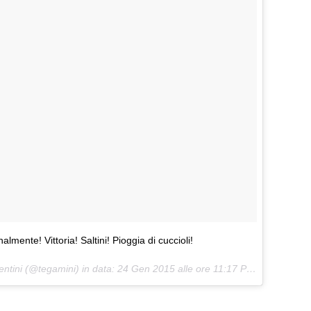
nalmente! Vittoria! Saltini! Pioggia di cuccioli!
ntini (@tegamini) in data:
24 Gen 2015 alle ore 11:17 PST