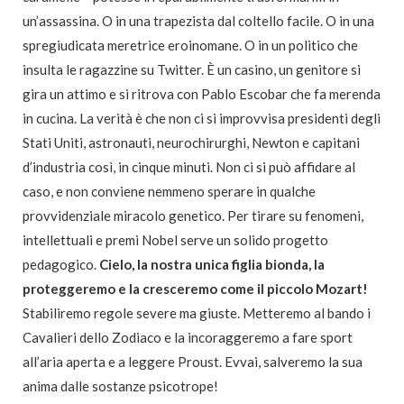
un’assassina. O in una trapezista dal coltello facile. O in una
spregiudicata meretrice eroinomane. O in un politico che
insulta le ragazzine su Twitter. È un casino, un genitore si
gira un attimo e si ritrova con Pablo Escobar che fa merenda
in cucina. La verità è che non ci si improvvisa presidenti degli
Stati Uniti, astronauti, neurochirurghi, Newton e capitani
d’industria così, in cinque minuti. Non ci si può affidare al
caso, e non conviene nemmeno sperare in qualche
provvidenziale miracolo genetico. Per tirare su fenomeni,
intellettuali e premi Nobel serve un solido progetto
pedagogico.
Cielo, la nostra unica figlia bionda, la
proteggeremo e la cresceremo come il piccolo Mozart!
Stabiliremo regole severe ma giuste. Metteremo al bando i
Cavalieri dello Zodiaco e la incoraggeremo a fare sport
all’aria aperta e a leggere Proust. Evvai, salveremo la sua
anima dalle sostanze psicotrope!