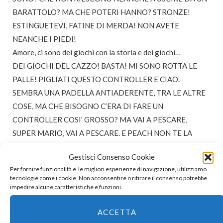
BARATTOLO? MA CHE POTERI HANNO? STRONZE!
ESTINGUETEVI, FATINE DI MERDA! NON AVETE
NEANCHE I PIEDI!
Amore, ci sono dei giochi con la storia e dei giochi…
DEI GIOCHI DEL CAZZO! BASTA! MI SONO ROTTA LE
PALLE! PIGLIATI QUESTO CONTROLLER E CIAO.
SEMBRA UNA PADELLA ANTIADERENTE, TRA LE ALTRE
COSE, MA CHE BISOGNO C’ERA DI FARE UN
CONTROLLER COSI’ GROSSO? MA VAI A PESCARE,
SUPER MARIO, VAI A PESCARE. E PEACH NON TE LA
DARA’ MAI!
Gestisci Consenso Cookie
Per fornire funzionalità e le migliori esperienze di navigazione, utilizziamo
E mezz’ora dopo sei di nuovo lì
. Che cerchi invano di
tecnologie come i cookie. Non acconsentire o ritirare il consenso potrebbe
introdurti in un tubo. Sei di nuovo lì, ipnotizzata dalle
impedire alcune caratteristiche e funzioni.
musichine allegre, dai colorini vivaci, dai fiorellini, dai livelli
ACCETTA
pieni di tortine. Sei lì e detesti tutto quello che ti si para