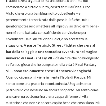
ti autorizzerà a guidarlo fra una decina d’anni, ma noi
cominciamo a dirtelo subito, così ti abitui all’idea. Ecco.
Visto che ero una bambina molto obbediente – e
perennemente terrorizzata dalla possibilità che i miei
genitori potessero smettere all’improvviso di volermi bene -,
non mi sono battuta con sufficiente convinzione per
rivendicare i miei diritti videoludici, e ho accettato la
situazione.
A parte Tetris, lo Street Fighter che c’era al
bar della spiaggia e una sporadica avventura nel magico
universo di Final Fantasy VII
– c’è da dire che ho buongusto,
se l’unico gioco che ho comprato nella vita è Final Fantasy
VII –
sono eroicamente cresciuta senza videogiochi
.
Quando ci penso mi viene in mente l’Isola di Pasqua. Mi
sento come una prateria incontaminata. Un giacimento
petrolifero che nessuno ha ancora scoperto. Mi sento come
una caverna sottomarina piena zeppa di forme di vita
misteriose che non s’è ancora capito bene che cosa siano. Mi