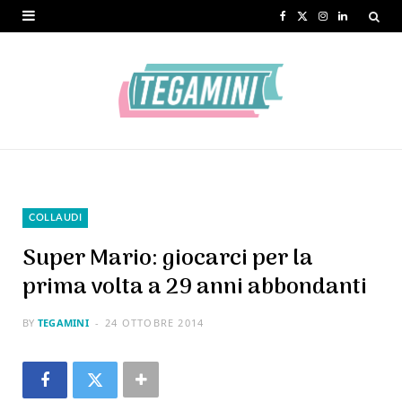
F
X
I
L
a
(
n
i
c
T
s
n
e
w
t
k
b
i
a
e
o
t
g
d
o
t
r
I
COLLAUDI
k
e
a
n
Super Mario: giocarci per la
r
m
prima volta a 29 anni abbondanti
)
BY
TEGAMINI
24 OTTOBRE 2014