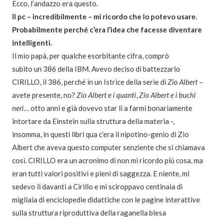
Ecco, l’andazzo era questo.
Il pc – incredibilmente – mi ricordo che lo potevo usare.
Probabilmente perché c’era l’idea che facesse diventare
intelligenti.
Il mio papà, per qualche esorbitante cifra, comprò
subito un 386 della IBM. Avevo deciso di battezzarlo
CIRILLO, il 386, perché in un Istrice della serie di
Zio Albert
–
avete presente, no?
Zio Albert e i quanti
,
Zio Albert e i buchi
neri
… otto anni e già dovevo star lì a farmi bonariamente
intortare da Einstein sulla struttura della materia -,
insomma, in questi libri qua c’era il nipotino-genio di Zio
Albert che aveva questo computer senziente che si chiamava
così. CIRILLO era un acronimo di non mi ricordo più cosa, ma
eran tutti valori positivi e pieni di saggezza. E niente, mi
sedevo lì davanti a Cirillo e mi sciroppavo centinaia di
migliaia di enciclopedie didattiche con le pagine interattive
sulla struttura riproduttiva della raganella blesa