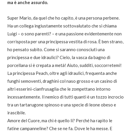
ma è anche assurdo.
Super Mario, da quel che ho capito, è una persona perbene.
Ha un collega ingiustamente sottovalutato che si chiama
Luigi – o sono parenti? – e una passione evidentemente non
corrisposta per una principessa vestita di rosa. È ben strano,
ho pensato subito. Come si saranno conosciuti una
principessa e due idraulici? Cielo, la vasca da bagno di
porcellana si è crepata a metà! Aiuto, sudditi, soccorretemi!
La principessa Peach, oltre agli idraulici, frequenta anche
funghi semoventi, draghini col naso grosso e un casino di
altri esserini-cianfrusaglia che le zompettano intorno
incessantemente. Il nemico di tutti quanti è un tozzo incrocio
tra un tartarugone spinoso e una specie di leone obeso e
irascibile.
Amore del Cuore, ma chi è quello lì? Perché ha rapito le
fatine campanneline? Che se ne fa. Dove le ha messe. E