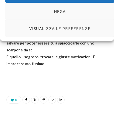
davanti, ma senti un’inspiegabile bisogno di proseguire.
Anzi.
NEGA
Scopri addirittura di nutrire dei sentimenti per le cavolo di
fatine. Le vuoi salvare per davvero. Arriverò in fondo, e le
VISUALIZZA LE PREFERENZE
libererò dalla loro ingiusta prigionia! …ma non perché vuoi
indiscriminatamente del bene alle fatine in difficoltà.
Le vuoi
salvare per poter essere tu a spiaccicarle con uno
scarpone da sci.
È quello il segreto: trovare le giuste motivazioni. E
imprecare moltissimo.
0