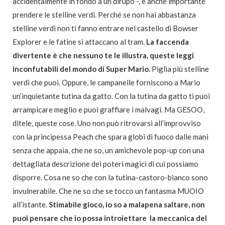
accidentalmente in fondo a un dirupo -, è anche importante
prendere le stelline verdi. Perché se non hai abbastanza
stelline verdi non ti fanno entrare nel castello di Bowser
Explorer e le fatine si attaccano al tram.
La faccenda
divertente è che nessuno te le illustra, queste leggi
inconfutabili del mondo di Super Mario.
Piglia più stelline
verdi che puoi. Oppure, le campanelle forniscono a Mario
un’inquietante tutina da gatto. Con la tutina da gatto ti puoi
arrampicare meglio e puoi graffiare i malvagi. Ma GESOO,
ditele, queste cose. Uno non può ritrovarsi all’improvviso
con la principessa Peach che spara globi di fuoco dalle mani
senza che appaia, che ne so, un amichevole pop-up con una
dettagliata descrizione dei poteri magici di cui possiamo
disporre. Cosa ne so che con la tutina-castoro-bianco sono
invulnerabile. Che ne so che se tocco un fantasma MUOIO
all’istante.
Stimabile gioco, io so a malapena saltare, non
puoi pensare che io possa introiettare la meccanica del