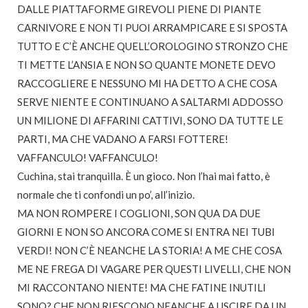
DALLE PIATTAFORME GIREVOLI PIENE DI PIANTE
CARNIVORE E NON TI PUOI ARRAMPICARE E SI SPOSTA
TUTTO E C’È ANCHE QUELL’OROLOGINO STRONZO CHE
TI METTE L’ANSIA E NON SO QUANTE MONETE DEVO
RACCOGLIERE E NESSUNO MI HA DETTO A CHE COSA
SERVE NIENTE E CONTINUANO A SALTARMI ADDOSSO
UN MILIONE DI AFFARINI CATTIVI, SONO DA TUTTE LE
PARTI, MA CHE VADANO A FARSI FOTTERE!
VAFFANCULO! VAFFANCULO!
Cuchina, stai tranquilla. È un gioco. Non l’hai mai fatto, è
normale che ti confondi un po’, all’inizio.
MA NON ROMPERE I COGLIONI, SON QUA DA DUE
GIORNI E NON SO ANCORA COME SI ENTRA NEI TUBI
VERDI! NON C’È NEANCHE LA STORIA! A ME CHE COSA
ME NE FREGA DI VAGARE PER QUESTI LIVELLI, CHE NON
MI RACCONTANO NIENTE! MA CHE FATINE INUTILI
SONO? CHE NON RIESCONO NEANCHE A USCIRE DA UN