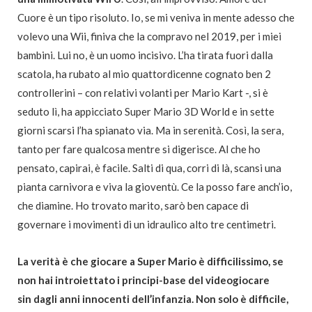
Cuore è un tipo risoluto. Io, se mi veniva in mente adesso che
volevo una Wii, finiva che la compravo nel 2019, per i miei
bambini. Lui no, è un uomo incisivo. L’ha tirata fuori dalla
scatola, ha rubato al mio quattordicenne cognato ben 2
controllerini – con relativi volanti per Mario Kart -, si è
seduto lì, ha appicciato Super Mario 3D World e in sette
giorni scarsi l’ha spianato via. Ma in serenità. Così, la sera,
tanto per fare qualcosa mentre si digerisce. Al che ho
pensato, capirai, è facile. Salti di qua, corri di là, scansi una
pianta carnivora e viva la gioventù. Ce la posso fare anch’io,
che diamine. Ho trovato marito, sarò ben capace di
governare i movimenti di un idraulico alto tre centimetri.
La verità è che giocare a Super Mario è difficilissimo, se
non hai introiettato i principi-base del videogiocare
sin dagli anni innocenti dell’infanzia. Non solo è difficile,