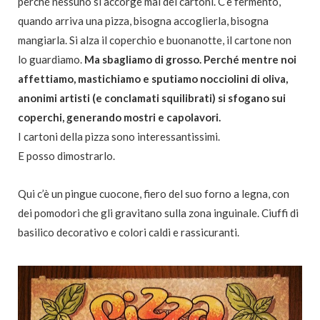
perché nessuno si accorge mai dei cartoni. C’è fermento,
quando arriva una pizza, bisogna accoglierla, bisogna
mangiarla. Si alza il coperchio e buonanotte, il cartone non
lo guardiamo.
Ma sbagliamo di grosso. Perché mentre noi
affettiamo, mastichiamo e sputiamo nocciolini di oliva,
anonimi artisti (e conclamati squilibrati) si sfogano sui
coperchi, generando mostri e capolavori.
I cartoni della pizza sono interessantissimi.
E posso dimostrarlo.
Qui c’è un pingue cuocone, fiero del suo forno a legna, con
dei pomodori che gli gravitano sulla zona inguinale. Ciuffi di
basilico decorativo e colori caldi e rassicuranti.