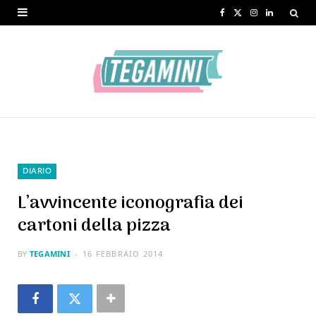
F
X
I
L
a
(
n
i
c
T
s
n
e
w
t
k
b
i
a
e
o
t
g
d
o
t
r
I
DIARIO
k
e
a
n
L’avvincente iconografia dei
r
m
cartoni della pizza
)
BY
TEGAMINI
16 FEBBRAIO 2014