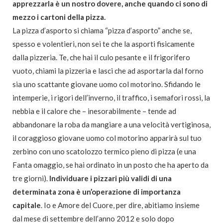
apprezzarla è un nostro dovere, anche quando ci sono di
mezzo i cartoni della pizza.
La pizza d’asporto si chiama “pizza d’asporto” anche se,
spesso e volentieri, non sei te che la asporti fisicamente
dalla pizzeria. Te, che hai il culo pesante e il frigorifero
vuoto, chiami la pizzeria e lasci che ad asportarla dal forno
sia uno scattante giovane uomo col motorino. Sfidando le
intemperie, i rigori dell’inverno, il traffico, i semafori rossi, la
nebbia e il calore che – inesorabilmente – tende ad
abbandonare la roba da mangiare a una velocità vertiginosa,
il coraggioso giovane uomo col motorino apparirà sul tuo
zerbino con uno scatolozzo termico pieno di pizza (e una
Fanta omaggio, se hai ordinato in un posto che ha aperto da
tre giorni).
Individuare i pizzari più validi di una
determinata zona è un’operazione di importanza
capitale
. Io e Amore del Cuore, per dire, abitiamo insieme
dal mese di settembre dell’anno 2012 e solo dopo