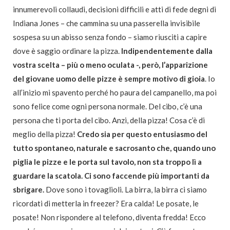
innumerevoli collaudi, decisioni difficili e atti di fede degni di
Indiana Jones – che cammina su una passerella invisibile
sospesa su un abisso senza fondo – siamo riusciti a capire
dove è saggio ordinare la pizza.
Indipendentemente dalla
vostra scelta – più o meno oculata -, però, l’apparizione
del giovane uomo delle pizze è sempre motivo di gioia
. Io
all’inizio mi spavento perché ho paura del campanello, ma poi
sono felice come ogni persona normale. Del cibo, c’è una
persona che ti porta del cibo. Anzi, della pizza! Cosa c’è di
meglio della pizza!
Credo sia per questo entusiasmo del
tutto spontaneo, naturale e sacrosanto che, quando uno
piglia le pizze e le porta sul tavolo, non sta troppo lì a
guardare la scatola. Ci sono faccende più importanti da
sbrigare.
Dove sono i tovaglioli. La birra, la birra ci siamo
ricordati di metterla in freezer? Era calda! Le posate, le
posate! Non rispondere al telefono, diventa fredda! Ecco