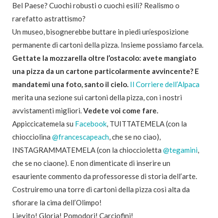
Bel Paese? Cuochi robusti o cuochi esili? Realismo o
rarefatto astrattismo?
Un museo, bisognerebbe buttare in piedi un’esposizione
permanente di cartoni della pizza. Insieme possiamo farcela.
Gettate la mozzarella oltre l’ostacolo: avete mangiato
una pizza da un cartone particolarmente avvincente? E
mandatemi una foto, santo il cielo.
Il Corriere dell’Alpaca
merita una sezione sui cartoni della pizza, con i nostri
avvistamenti migliori.
Vedete voi come fare.
Appiccicatemela su
Facebook
, TUITTATEMELA (con la
chiocciolina
@francescapeach
, che se no ciao),
INSTAGRAMMATEMELA (con la chioccioletta
@tegamini
,
che se no ciaone). E non dimenticate di inserire un
esauriente commento da professoresse di storia dell’arte.
Costruiremo una torre di cartoni della pizza così alta da
sfiorare la cima dell’Olimpo!
Lievito! Gloria! Pomodori! Carciofini!