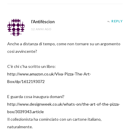
l’Antifèscion
REPLY
12 ANNI AGO
Anche a distanza di tempo, come non tornare su un argomento
così avvincente?
C’è chi c’ha scritto un libro:
http://www.amazon.co.uk/Viva-Pizza-The-Art-
Box/dp/1612193072
E guarda cosa inaugura domani?
http://www.designweek.co.uk/whats-on/the-art-of-the-pizza-
box/3039343.article
Il collezionista ha cominciato con un cartone italiano,
naturalmente.