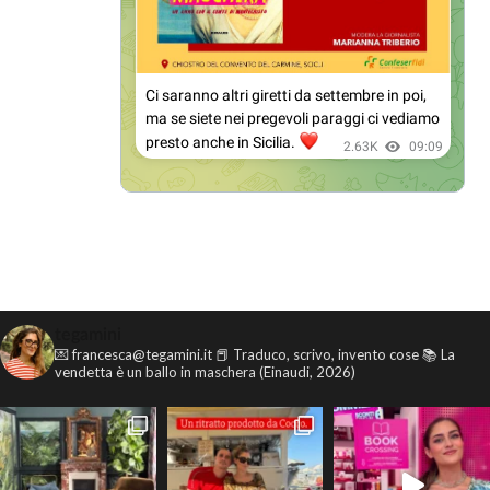
tegamini
💌 francesca@tegamini.it
📕 Traduco, scrivo, invento cose
📚 La
vendetta è un ballo in maschera (Einaudi, 2026)