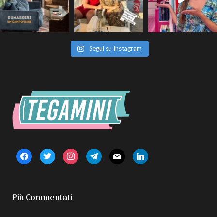
Segui su Instagram
facebook
twitter
instagram
telegram
mail
linkedin
Più Commentati