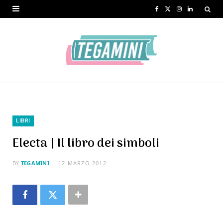
F
X
I
L
a
(
n
i
c
T
s
n
e
w
t
k
b
i
a
e
o
t
g
d
o
t
r
I
LIBRI
k
e
a
n
Electa | Il libro dei simboli
r
m
BY
TEGAMINI
12 MARZO 2012
)