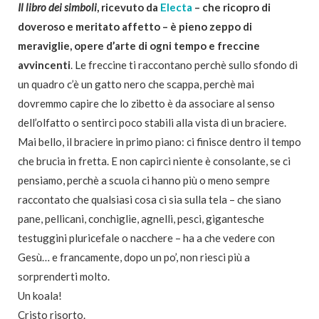
Il libro dei simboli
, ricevuto da
Electa
– che ricopro di
doveroso e meritato affetto – è pieno zeppo di
meraviglie, opere d’arte di ogni tempo e freccine
avvincenti
. Le freccine ti raccontano perchè sullo sfondo di
un quadro c’è un gatto nero che scappa, perchè mai
dovremmo capire che lo zibetto è da associare al senso
dell’olfatto o sentirci poco stabili alla vista di un braciere.
Mai bello, il braciere in primo piano: ci finisce dentro il tempo
che brucia in fretta. E non capirci niente è consolante, se ci
pensiamo, perchè a scuola ci hanno più o meno sempre
raccontato che qualsiasi cosa ci sia sulla tela – che siano
pane, pellicani, conchiglie, agnelli, pesci, gigantesche
testuggini pluricefale o nacchere – ha a che vedere con
Gesù… e francamente, dopo un po’, non riesci più a
sorprenderti molto.
Un koala!
Cristo risorto.