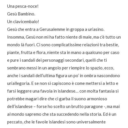
Una pesca-noce!
Gesù Bambino.
Un clavicembalo!
Gesù che entra a Gerusalemme in groppa a un’asino.
Insomma, Gesù non mi ha fatto niente di male, ma c’è tutto un
mondo là fuori. Ci sono complicatissime relazioni tra bestie,
piante, frutta e flora, niente sta in mano a qualcuno per caso
e pure i sandali dei personaggi secondari, quelli che ti
sembrano messi in un angolo per riempire lo spazio, ecco,
anche i sandali dell’ultima figura un po’ in ombra nascondono
un’allegoria. E se non si capiscono è come mettersi a letto e
farsi leggere una favola in islandese… con molta fantasia si
potrebbe magari dire che ci garba il suono armonioso
dell’islandese – forse ho scelto un brutto paragone -, ma mai
al mondo sapremo che sta succedendo nella storia. Ed è un
peccato, che le favole islandesi sono universalmente