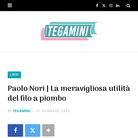
F
X
I
L
a
(
n
i
c
T
s
n
e
w
t
k
b
i
a
e
o
t
g
d
o
t
r
I
LIBRI
k
e
a
n
Paolo Nori | La meravigliosa utilità
r
m
del filo a piombo
)
BY
TEGAMINI
27 GENNAIO 2012