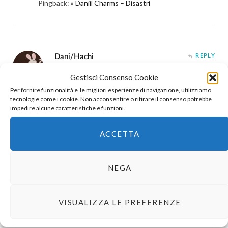
Pingback:
» Daniil Charms – Disastri
Dani/Hachi
REPLY
15 ANNI AGO
Gestisci Consenso Cookie
Per fornire funzionalità e le migliori esperienze di navigazione, utilizziamo
Adoro Nori. Devo comprarmi anche questo, mi tenti.
tecnologie come i cookie. Non acconsentire o ritirare il consenso potrebbe
impedire alcune caratteristiche e funzioni.
ACCETTA
WRITE A COMMENT
NEGA
VISUALIZZA LE PREFERENZE