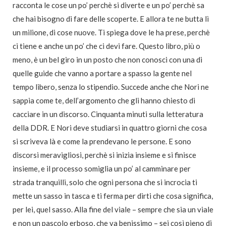
racconta le cose un po’ perchè si diverte e un po’ perchè sa
che hai bisogno di fare delle scoperte. E allora te ne butta lì
un milione, di cose nuove. Ti spiega dove le ha prese, perchè
ci tiene e anche un po’ che ci devi fare. Questo libro, più o
meno, è un bel giro in un posto che non conosci con una di
quelle guide che vanno a portare a spasso la gente nel
tempo libero, senza lo stipendio. Succede anche che Nori ne
sappia come te, dell’argomento che gli hanno chiesto di
cacciare in un discorso. Cinquanta minuti sulla letteratura
della DDR. E Nori deve studiarsi in quattro giorni che cosa
si scriveva là e come la prendevano le persone. E sono
discorsi meravigliosi, perchè si inizia insieme e si finisce
insieme, e il processo somiglia un po’ al camminare per
strada tranquilli, solo che ogni persona che si incrocia ti
mette un sasso in tasca e ti ferma per dirti che cosa significa,
per lei, quel sasso. Alla fine del viale – sempre che sia un viale
e non un pascolo erboso, che va benissimo – sei così pieno di