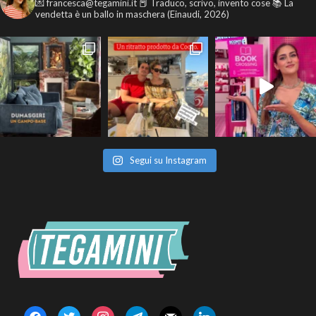
💌 francesca@tegamini.it
📕 Traduco, scrivo, invento cose
📚 La
vendetta è un ballo in maschera (Einaudi, 2026)
Segui su Instagram
facebook
twitter
instagram
telegram
mail
linkedin