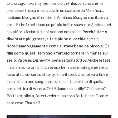
O uno zigomo-party per il lancio del film, con uno che mi
prende, mi trucca e mi caccia in un costume da Malefica…
abbiamo bisogno di crederci. Abbiamo bisogno che il corvo
parli. E che i rovi siano un po’ più belli e spaventosi, mica quei
cavolfiori cicciardi che si vedono nel trailer.
Perché siamo
diventate più grosse, alte e piene di occhiaie, ma ci
ricordiamo vagamente come si stava bene da piccole. E i
film come questi servono a farcelo tornare in mente sul
serio
. Va bene, Disney? Vi siete segnati tutto? Anche le fate
madrine sono orribili. Date una bella sistemata generale. E
lavorateci sul serio, al party. E invitateci, che poi va a finire
in un disastrone sanguinario, come il battesimo di quella
narcolettica di Aurora. Ok? Stiamo tranquille? Ci fidiamo?
Perfetto, allora, fateci vedere una cosa fatta bene. E tante
care cose.
That’s all…