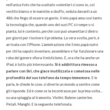
nell’unica foto che ha scattato volentieri ci sono io, col
vestito bianco e le maniche a sbuffo, seduta davanti a un
486 che fingo di essere un genio. Il mio papà ama così tanto
la tecnologia che, quando uno dei suoi PC si rompe o si
pianta, lui è contento, perché così può smanettarci dietro
per giorni per risolvere il problema. La vera svolta, però, è
arrivata con l’iPhone. L’ammirazione che il mio papà nutre
per chi ha saputo inventare, assemblare e far funzionare una
roba del genere sfiora il misticismo. E, ora che ha anche un
iPad, è tutto più interessante.
Si è addirittura rimesso a
parlare con Siri, che giace inutilizzata e comatosa nelle
profondità del suo telefono da tempo immemore
. E le
parla, le chiede le cose, si diverte un mondo a sentire come
gli risponde. Ed è come se la incontrasse per la prima volta…
su una spiaggia al tramonto. Violini. Balene canterine.
Petali. Manghi. E la seguente telefonata.