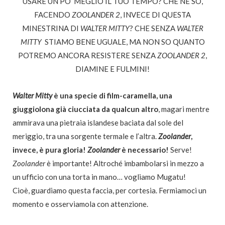
USARE UN PO’ MEGLIO IL TUO TEMPO? CHE NE SO,
FACENDO
ZOOLANDER 2
, INVECE DI QUESTA
MINESTRINA DI
WALTER MITTY
? CHE SENZA
WALTER
MITTY
STIAMO BENE UGUALE, MA NON SO QUANTO
POTREMO ANCORA RESISTERE SENZA
ZOOLANDER 2
,
DIAMINE E FULMINI!
Walter Mitty
è una specie di film-caramella, una
giuggiolona già ciucciata da qualcun altro
, magari mentre
ammirava una pietraia islandese baciata dal sole del
meriggio, tra una sorgente termale e l’altra.
Zoolander
,
invece, è pura gloria!
Zoolander
è necessario!
Serve!
Zoolander
è importante! Altroché imbambolarsi in mezzo a
un ufficio con una torta in mano… vogliamo Mugatu!
Cioè, guardiamo questa faccia, per cortesia. Fermiamoci un
momento e osserviamola con attenzione.