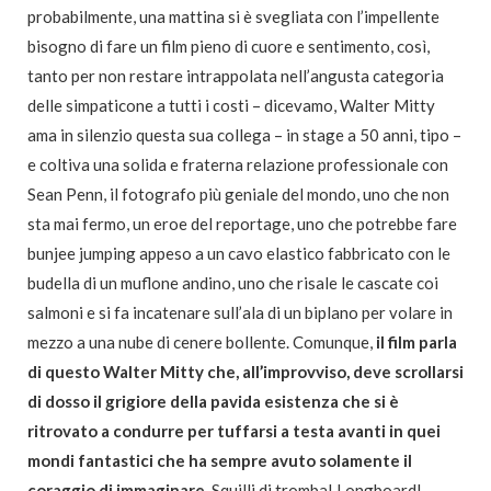
probabilmente, una mattina si è svegliata con l’impellente
bisogno di fare un film pieno di cuore e sentimento, così,
tanto per non restare intrappolata nell’angusta categoria
delle simpaticone a tutti i costi – dicevamo, Walter Mitty
ama in silenzio questa sua collega – in stage a 50 anni, tipo –
e coltiva una solida e fraterna relazione professionale con
Sean Penn, il fotografo più geniale del mondo, uno che non
sta mai fermo, un eroe del reportage, uno che potrebbe fare
bunjee jumping appeso a un cavo elastico fabbricato con le
budella di un muflone andino, uno che risale le cascate coi
salmoni e si fa incatenare sull’ala di un biplano per volare in
mezzo a una nube di cenere bollente. Comunque,
il film parla
di questo Walter Mitty che, all’improvviso, deve scrollarsi
di dosso il grigiore della pavida esistenza che si è
ritrovato a condurre per tuffarsi a testa avanti in quei
mondi fantastici che ha sempre avuto solamente il
coraggio di immaginare
. Squilli di tromba! Longboard!