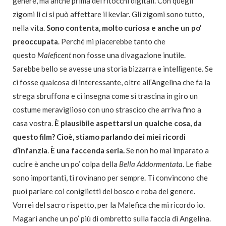
genere, ma anche prima dei ritocchi digitali. Con quegli
zigomi lì ci si può affettare il kevlar. Gli zigomi sono tutto,
nella vita.
Sono contenta, molto curiosa e anche un po’
preoccupata
. Perché mi piacerebbe tanto che
questo
Maleficent
non fosse una divagazione inutile.
Sarebbe bello se avesse una storia bizzarra e intelligente. Se
ci fosse qualcosa di interessante, oltre all’Angelina che fa la
strega sbruffona e ci insegna come si trascina in giro un
costume meraviglioso con uno strascico che arriva fino a
casa vostra.
È plausibile aspettarsi un qualche cosa, da
questo film? Cioè, stiamo parlando dei miei ricordi
d’infanzia
.
È una faccenda seria.
Se non ho mai imparato a
cucire è anche un po’ colpa della
Bella Addormentata
. Le fiabe
sono importanti, ti rovinano per sempre. Ti convincono che
puoi parlare coi coniglietti del bosco e roba del genere.
Vorrei del sacro rispetto, per la Malefica che mi ricordo io.
Magari anche un po’ più di ombretto sulla faccia di Angelina.