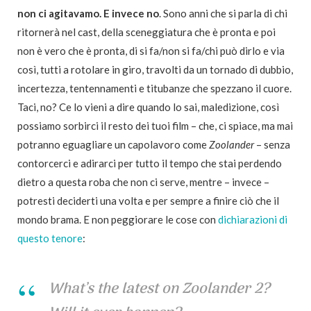
non ci agitavamo. E invece no
. Sono anni che si parla di chi
ritornerà nel cast, della sceneggiatura che è pronta e poi
non è vero che è pronta, di si fa/non si fa/chi può dirlo e via
così, tutti a rotolare in giro, travolti da un tornado di dubbio,
incertezza, tentennamenti e titubanze che spezzano il cuore.
Taci, no? Ce lo vieni a dire quando lo sai, maledizione, così
possiamo sorbirci il resto dei tuoi film – che, ci spiace, ma mai
potranno eguagliare un capolavoro come
Zoolander
– senza
contorcerci e adirarci per tutto il tempo che stai perdendo
dietro a questa roba che non ci serve, mentre – invece –
potresti deciderti una volta e per sempre a finire ciò che il
mondo brama. E non peggiorare le cose con
dichiarazioni di
questo tenore
:
What’s the latest on
Zoolander 2
?