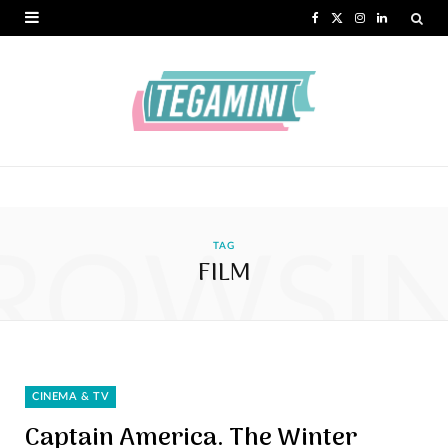
F
X
I
L
a
(
n
i
c
T
s
n
e
w
t
k
b
i
a
e
o
t
g
d
ROWSI
o
t
r
I
TAG
FILM
k
e
a
n
r
m
)
CINEMA & TV
Captain America. The Winter