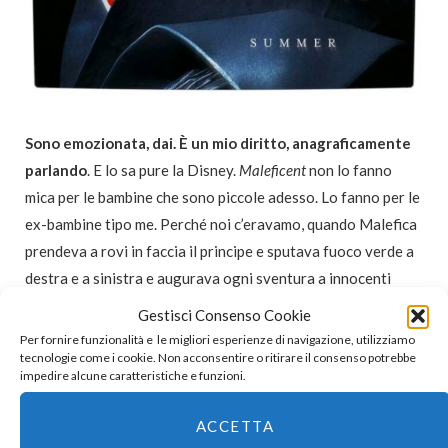
Sono emozionata, dai. È un mio diritto, anagraficamente
parlando
. E lo sa pure la Disney.
Maleficent
non lo fanno
mica per le bambine che sono piccole adesso. Lo fanno per le
ex-bambine tipo me. Perché noi c’eravamo, quando Malefica
prendeva a rovi in faccia il principe e sputava fuoco verde a
destra e a sinistra e augurava ogni sventura a innocenti
principessine neonate. E le entrate ad effetto? Parliamone.
Gestisci Consenso Cookie
Prima di vederla sul serio, c’erano sempre almeno cinque
Per fornire funzionalità e le migliori esperienze di navigazione, utilizziamo
tecnologie come i cookie. Non acconsentire o ritirare il consenso potrebbe
minuti di questa ombra lunga e cornuta che si avvicinava,
impedire alcune caratteristiche e funzioni.
implacabile.
A me faceva paura per davvero, diamine. E la
rispettavo profondamente.
Voglio dire, trasformatevi voi
ACCETTA
in un drago. Terrorizzatelo voi un intero regno, senza manco