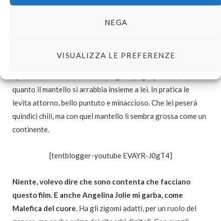
rovinarvi la manicure. A noi sceme un corvo non darebbe mai
NEGA
retta, ci farebbe la cacca su una spalla e ci mangerebbe un
occhio. A noi il viola sta male, ci sbatte. A Malefica no. È è la
cattiva Disney con la miglior coordinazione tra rabbia e
VISUALIZZA LE PREFERENZE
ondeggiamenti furiosi del vestito. Un mantello antigravità.
Quando Malefica si arrabbia e agita i pugni per aria, tutto
quanto il mantello si arrabbia insieme a lei. In pratica le
levita attorno, bello puntuto e minaccioso. Che lei peserà
quindici chili, ma con quel mantello lì sembra grossa come un
continente.
[tentblogger-youtube EVAYR-J0gT4]
Niente, volevo dire che sono contenta che facciano
questo film. E anche Angelina Jolie mi garba, come
Malefica del cuore
. Ha gli zigomi adatti, per un ruolo del