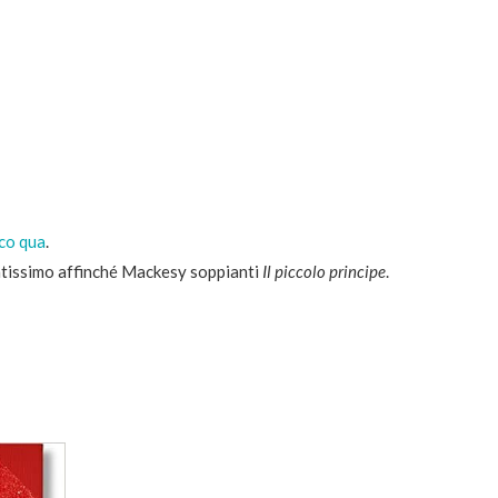
co qua
.
antissimo affinché Mackesy soppianti
Il piccolo principe
.