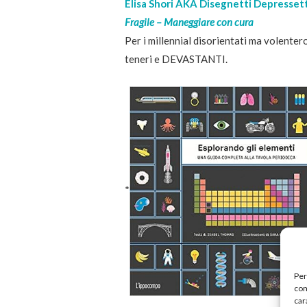
Elisa Shori AKA Disegnetti Depressett
Fragile – Maneggiare con cura
Per i millennial disorientati ma volentero
teneri e DEVASTANTI.
*
Per
com
car