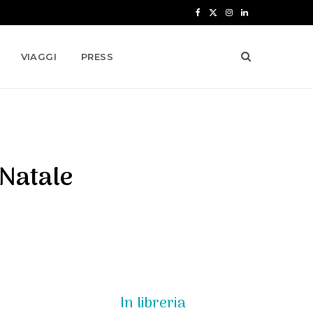
F
X
I
L
a
(
n
i
VIAGGI
PRESS
c
T
s
n
e
w
t
k
b
i
a
e
o
t
g
d
 Natale
o
t
r
I
k
e
a
n
r
m
)
In libreria