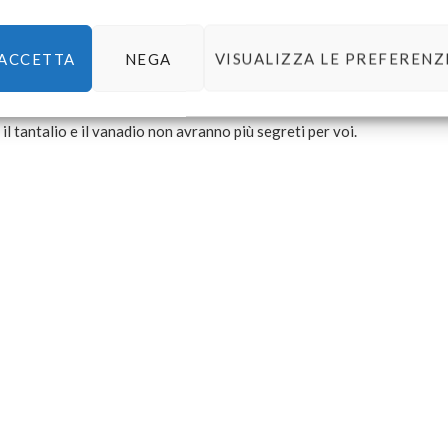
eta alla tavola
periodica
ACCETTA
NEGA
VISUALIZZA LE PREFERENZ
odica degli elementi. Per chi ama la chimica o per chi vuole
e ben sintetizzata (sia dal punto di vista testuale che
, il tantalio e il vanadio non avranno più segreti per voi.