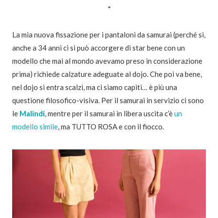
*
La mia nuova fissazione per i pantaloni da samurai (perché sì,
anche a 34 anni ci si può accorgere di star bene con un
modello che mai al mondo avevamo preso in considerazione
prima) richiede calzature adeguate al dojo. Che poi va bene,
nel dojo si entra scalzi, ma ci siamo capiti… è più una
questione filosofico-visiva. Per il samurai in servizio ci sono
le
Malindi
, mentre per il samurai in libera uscita c’è
un
modello simile
, ma TUTTO ROSA e con il fiocco.