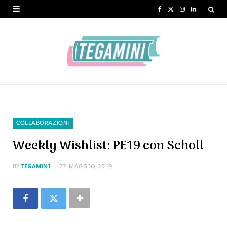
F
X
I
L
a
(
n
i
c
T
s
n
e
w
t
k
b
i
a
e
o
t
g
d
o
t
r
I
COLLABORAZIONI
k
e
a
n
Weekly Wishlist: PE19 con Scholl
r
m
BY
TEGAMINI
27 MAGGIO 2019
)