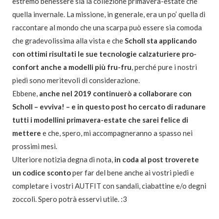
estremo benessere sia la collezione primavera-estate che
quella invernale. La missione, in generale, era un po’ quella di
raccontare al mondo che una scarpa può essere sia comoda
che gradevolissima alla vista e che
Scholl sta applicando
con ottimi risultati le sue tecnologie calzaturiere pro-
confort anche a modelli più fru-fru
, perché pure i nostri
piedi sono meritevoli di considerazione.
Ebbene,
anche nel 2019 continuerò a collaborare con
Scholl – evviva! – e in questo post ho cercato di radunare
tutti i modellini primavera-estate che sarei felice di
mettere
e che, spero, mi accompagneranno a spasso nei
prossimi mesi.
Ulteriore notizia degna di nota,
in coda al post troverete
un codice sconto
per far del bene anche ai vostri piedi e
completare i vostri AUTFIT con sandali, ciabattine e/o degni
zoccoli. Spero potrà esservi utile. :3