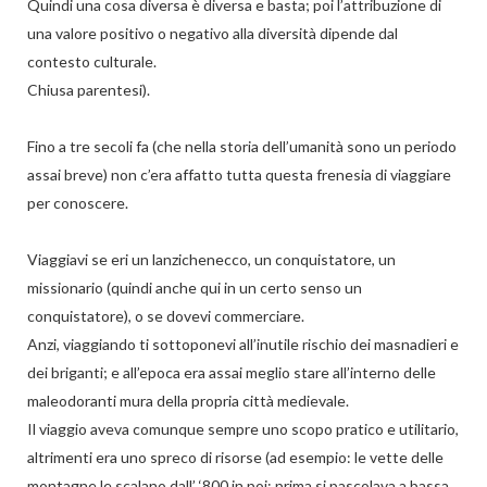
Quindi una cosa diversa è diversa e basta; poi l’attribuzione di
una valore positivo o negativo alla diversità dipende dal
contesto culturale.
Chiusa parentesi).
Fino a tre secoli fa (che nella storia dell’umanità sono un periodo
assai breve) non c’era affatto tutta questa frenesia di viaggiare
per conoscere.
Viaggiavi se eri un lanzichenecco, un conquistatore, un
missionario (quindi anche qui in un certo senso un
conquistatore), o se dovevi commerciare.
Anzi, viaggiando ti sottoponevi all’inutile rischio dei masnadieri e
dei briganti; e all’epoca era assai meglio stare all’interno delle
maleodoranti mura della propria città medievale.
Il viaggio aveva comunque sempre uno scopo pratico e utilitario,
altrimenti era uno spreco di risorse (ad esempio: le vette delle
montagne le scalano dall’ ‘800 in poi: prima si pascolava a bassa