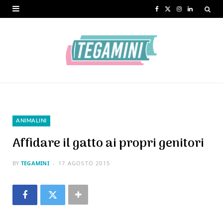
F
X
I
L
a
(
n
i
c
T
s
n
e
w
t
k
b
i
a
e
o
t
g
d
o
t
r
I
ANIMALINI
k
e
a
n
Affidare il gatto ai propri genitori
r
m
BY
TEGAMINI
17 AGOSTO 2015
)