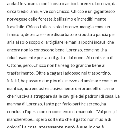
andati in vacanza con il nostro amico Lorenzo. Lorenzo, da
circa tredici anni, vive con Chicco. Chicco è un gigantesco
norvegese delle foreste, bellissimo e incredibilmente
irascibile. Chicco tollera solo Lorenzo, mangia come un
frantoio, detesta essere disturbato e si butta a pancia per
aria al solo scopo di artigliare le mani ai pochi incauti che
ancora non lo conoscono bene. Lorenzo, come noi, ha
fiduciosamente portato il gatto dai nonni. Al contrario di
Ottone, però, Chicco non ha reagito granché bene al
trasferimento. Oltre a cagarsi addosso nel trasportino,
infatti, ha passato due giorni e mezzo ad ansimare come un
mantice, nutrendosi esclusivamente dei brandelli di carne
che riusciva a strappare dalle caviglie dei padroni di casa. La
mamma di Lorenzo, tanto per farlo partire sereno, ha
concluso l’opera con un commento da manuale: “Vai pure, ci
mancherebbe… spero soltanto che il gatto non muoia di
dolore”.
La cosa interessante, però, è quello che è