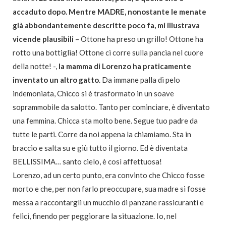
accaduto dopo. Mentre MADRE, nonostante le menate
già abbondantemente descritte poco fa, mi illustrava
vicende plausibili
– Ottone ha preso un grillo! Ottone ha
rotto una bottiglia! Ottone ci corre sulla pancia nel cuore
della notte! -,
la mamma di Lorenzo ha praticamente
inventato un altro gatto
. Da immane palla di pelo
indemoniata, Chicco si è trasformato in un soave
soprammobile da salotto. Tanto per cominciare, è diventato
una femmina. Chicca sta molto bene. Segue tuo padre da
tutte le parti. Corre da noi appena la chiamiamo. Sta in
braccio e salta su e giù tutto il giorno. Ed è diventata
BELLISSIMA… santo cielo, è così affettuosa!
Lorenzo, ad un certo punto, era convinto che Chicco fosse
morto e che, per non farlo preoccupare, sua madre si fosse
messa a raccontargli un mucchio di panzane rassicuranti e
felici, finendo per peggiorare la situazione. Io, nel