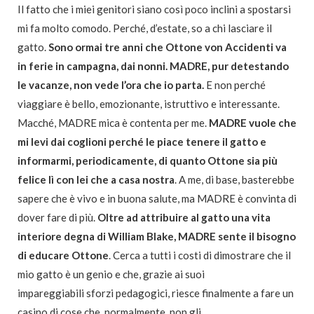
Il fatto che i miei genitori siano così poco inclini a spostarsi
mi fa molto comodo. Perché, d’estate, so a chi lasciare il
gatto.
Sono ormai tre anni che Ottone von Accidenti va
in ferie in campagna, dai nonni. MADRE, pur detestando
le vacanze, non vede l’ora che io parta.
E non perché
viaggiare è bello, emozionante, istruttivo e interessante.
Macché, MADRE mica è contenta per me.
MADRE vuole che
mi levi dai coglioni perché le piace tenere il gatto e
informarmi, periodicamente, di quanto Ottone sia più
felice lì con lei che a casa nostra
. A me, di base, basterebbe
sapere che è vivo e in buona salute, ma MADRE è convinta di
dover fare di più.
Oltre ad attribuire al gatto una vita
interiore degna di William Blake, MADRE sente il bisogno
di educare Ottone
. Cerca a tutti i costi di dimostrare che il
mio gatto è un genio e che, grazie ai suoi
impareggiabili sforzi pedagogici, riesce finalmente a fare un
casino di cose che, normalmente, non gli