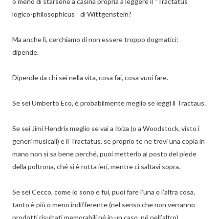
o meno di starsene a casina propria a leggere il “Tractatus
logico-philosophicus ” di Wittgenstein?
Ma anche lì, cerchiamo di non essere troppo dogmatici:
dipende.
Dipende da chi sei nella vita, cosa fai, cosa vuoi fare.
Se sei Umberto Eco, è probabilmente meglio se leggi il Tractaus.
Se sei Jimi Hendrix meglio se vai a Ibiza (o a Woodstock, visto i
generi musicali) e il Tractatus, se proprio te ne trovi una copia in
mano non si sa bene perché, puoi metterlo al posto del piede
della poltrona, ché si è rotta ieri, mentre ci saltavi sopra.
Se sei Cecco, come io sono e fui, puoi fare l’una o l’altra cosa,
tanto è più o meno indifferente (nel senso che non verranno
prodotti risultati memorabili né in un caso, né nell’altro).