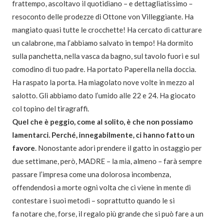
frattempo, ascoltavo il quotidiano – e dettagliatissimo –
resoconto delle prodezze di Ottone von Villeggiante. Ha
mangiato quasi tutte le crocchette! Ha cercato di catturare
un calabrone, ma l’abbiamo salvato in tempo! Ha dormito
sulla panchetta, nella vasca da bagno, sul tavolo fuori e sul
comodino di tuo padre. Ha portato Paperella nella doccia.
Ha raspato la porta. Ha miagolato nove volte in mezzo al
salotto. Gli abbiamo dato l’umido alle 22 e 24. Ha giocato
col topino del tiragraffi.
Quel che è peggio, come al solito, è che non possiamo
lamentarci. Perché, innegabilmente, ci hanno fatto un
favore
. Nonostante adori prendere il gatto in ostaggio per
due settimane, però, MADRE – la mia, almeno – farà sempre
passare l’impresa come una dolorosa incombenza,
offendendosi a morte ogni volta che ci viene in mente di
contestare i suoi metodi – soprattutto quando le si
fa notare che, forse, il regalo più grande che si può fare a un