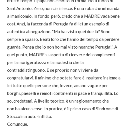
brutto tempo. Il papà non è molto in forma. Ho il fuoco di
Sant’Antonio. Zero, non ci si riesce. È una roba che mi manda
al manicomio. In fondo, però, credo che a MADRE vada bene
così. Anzi, la faccenda di Perugia fa di lei un esempio di
autentica abnegazione. “Ma hai visto quei due là? Sono
sempre a spasso. Beati loro che hanno del tempo da perdere,
guarda. Pensa che io non ho mai visto neanche Perugia!”. A
quel punto, MADRE si aspetta di ricevere dei complimenti
per la morigeratezza e la modestia che la
contraddistinguono. E se proprio non vi viene da
congratularvi, il minimo che potete fare è insultare insieme a
lei tutte quelle persone che, invece, amano vagare per
borghi, paeselli e remoti continenti in pace e tranquillità. Lo
so, credetemi. A livello teorico, è un ragionamento che
non ha alcun senso. In pratica, è il primo caso di Sindrome di
Stoccolma auto-inflitta.
Comunque.