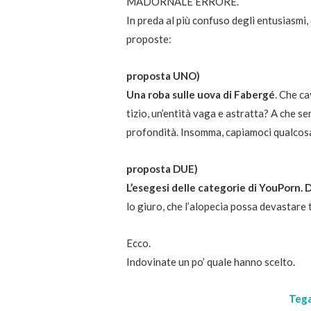
MADORNALE ERRORE.
In preda al più confuso degli entusiasmi
proposte:
proposta UNO)
Una roba sulle uova di Fabergé
. Che c
tizio, un’entità vaga e astratta? A che s
profondità. Insomma, capiamoci qualcosa
proposta DUE)
L’esegesi delle categorie di YouPorn.
lo giuro, che l’alopecia possa devastare 
Ecco.
Indovinate un po’ quale hanno scelto.
Tega