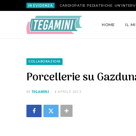
IN EVIDENZA
HOME
IL M
COLLABORAZIONI
Porcellerie su Gazdun
BY
TEGAMINI
4 APRILE 2013