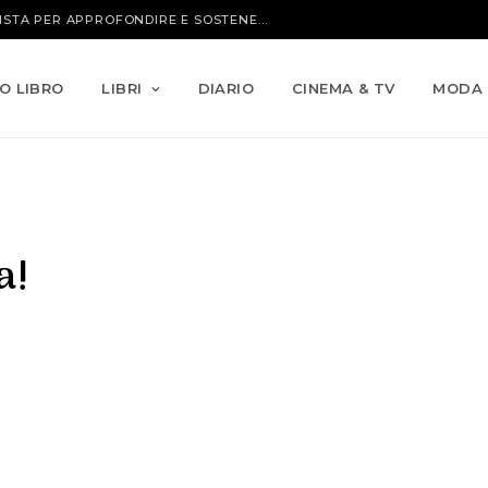
CARDIOPATIE PEDIATRICHE: UN’INTERVISTA PER APPROFONDIRE E SOSTENERE MISSION BAMBINI
IO LIBRO
LIBRI
DIARIO
CINEMA & TV
MODA
a!