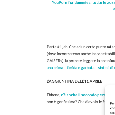
YouPorn for dummies: tutte le zozz
P
Parte #1, eh. Che ad un certo punto mi s
(dove incontreremo anche insospettabili
GAISERs), la potrete leggere la prossim
una prima – timida e garbata – sintesi di 
L’AGGIUNTINA DELL’11 APRILE
Ebbene,
c’è anche il secondo pezzo
. E 
non è gonfissima? Che diavolo le è capit
Per
com
car