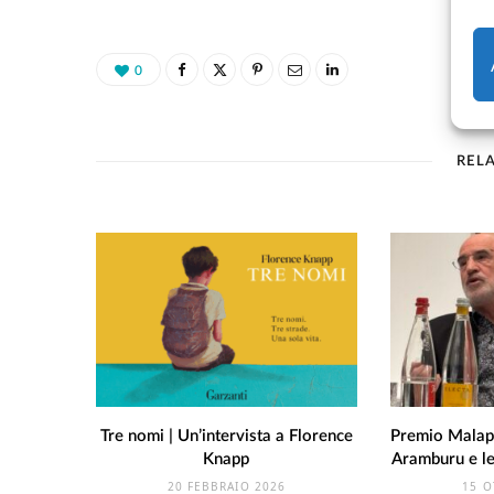
0
REL
Tre nomi | Un’intervista a Florence
Premio Malap
Knapp
Aramburu e le
20 FEBBRAIO 2026
15 O