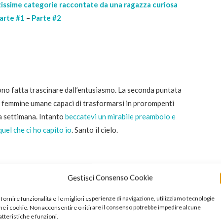
issime categorie raccontate da una ragazza curiosa
arte #1
–
Parte #2
ono fatta trascinare dall’entusiasmo. La seconda puntata
 femmine umane capaci di trasformarsi in prorompenti
a settimana. Intanto
beccatevi un mirabile preambolo e
quel che ci ho capito io
. Santo il cielo.
Gestisci Consenso Cookie
proprio nel giorno in cui Sasha Grey è arrivata in Italia! Ma
ato?
 fornire funzionalità e le migliori esperienze di navigazione, utilizziamo tecnologie
e i cookie. Non acconsentire o ritirare il consenso potrebbe impedire alcune
atteristiche e funzioni.