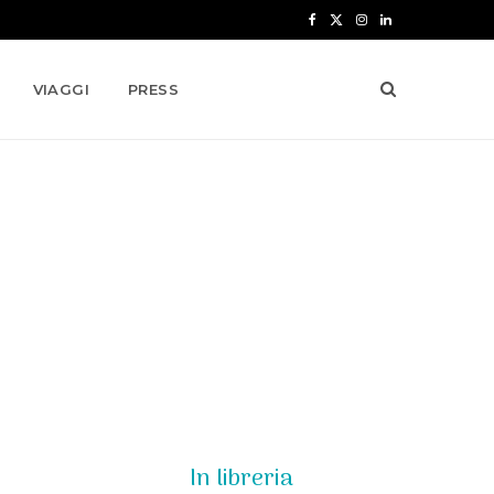
F
X
I
L
a
(
n
i
VIAGGI
PRESS
c
T
s
n
e
w
t
k
b
i
a
e
o
t
g
d
o
t
r
I
k
e
a
n
r
m
)
In libreria