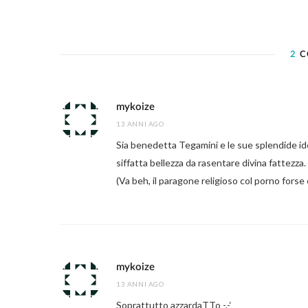
2
C
mykoize
13 ANNI AGO
Sia benedetta Tegamini e le sue splendide ide
siffatta bellezza da rasentare divina fattezza.
(Va beh, il paragone religioso col porno forse 
mykoize
13 ANNI AGO
Soprattutto azzardaTTo -.-‘