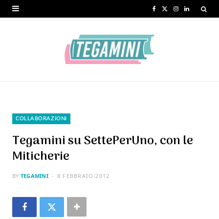
F
X
I
L
a
(
n
i
c
T
s
n
e
w
t
k
b
i
a
e
o
t
g
d
o
t
r
I
COLLABORAZIONI
k
e
a
n
Tegamini su SettePerUno, con le
r
m
Miticherie
)
BY
TEGAMINI
8 FEBBRAIO 2012