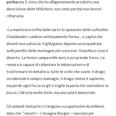
perbacco
. E visto che ho diligentemente prodotto una
descrizione delle
Miticherie
, non vedo perchè non dovrei
rifilarvela:
«La manticora soffia dalle narici lo spavento delle solitudini.
Il baldanders cambia continuamente forma… e capita che
diventi una salsiccia. Il gillygaloo depone uova quadrate
sulle pendici delle montagne più scoscese. Il basilisco crea il
deserto. La fenice campa mille anni, e poi prende fuoco. La
remora è capace di rallentare le imbarcazioni e di
trasformarsi in metafora, tutte le volte che vuole. Il drago
occidentale è sempre malvagio, il drago cinese è sapiente,
ma perde ogni forza se gli si toglie la perla che custodisce in
bocca. L’idra ha molte teste, ma una sola è immortale.
Gli animali fantastici ci tengono occupatissimi da millenni,
dato che “i mostri – c’insegna Borges – nascono per