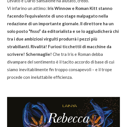
Levato e Dario Sansalone ha aiutato, credo.
Vi infarino un attimo:
Iris Winnow e Roman Kitt stanno
facendo l’equivalente di uno stage malpagato nella
redazione di un importante giornale. Il direttore ha un
solo posto “fisso” da editorialista e se lo aggiudicherà chi
tra i due ambiziosi virgulti produrrà i pezzi più
strabilianti. Rivalità! Furiosi ticchettii di macchine da
scrivere! Schermaglie!
Che tra Iris e Roman debba
divampare del sentimento è il tacito accordo di base di cui
siamo inevitabilmente fin troppo consapevoli – e il trope
procede con ineluttabile efficienza.