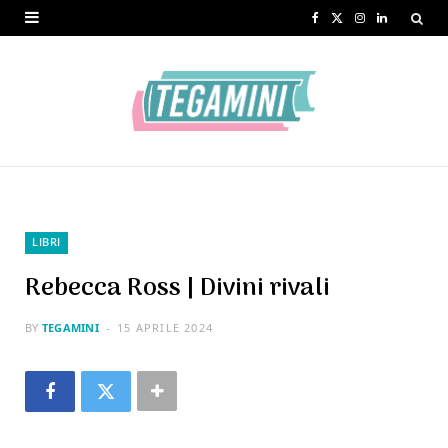
F
X
I
L
a
(
n
i
c
T
s
n
e
w
t
k
b
i
a
e
o
t
g
d
o
t
r
I
LIBRI
k
e
a
n
Rebecca Ross | Divini rivali
r
m
BY
TEGAMINI
15 APRILE 2024
)