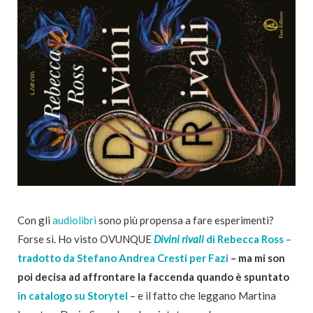
Con gli
audiolibri
sono più propensa a fare esperimenti?
Forse sì. Ho visto OVUNQUE
Divini rivali
di Rebecca Ross –
tradotto da Stefano Andrea Cresti per Fazi
– ma mi son
poi decisa ad affrontare la faccenda quando è spuntato
in catalogo su Storytel
– e il fatto che leggano Martina