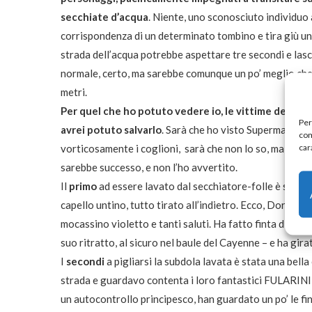
secchiate d’acqua
. Niente, uno sconosciuto individuo a
corrispondenza di un determinato tombino e tira giù una
strada dell’acqua potrebbe aspettare tre secondi e las
normale, certo, ma sarebbe comunque un po’ meglio che 
metri.
Per quel che ho potuto vedere io, le vittime del secc
Per
avrei potuto salvarlo
. Sarà che ho visto Superman l’alt
com
car
vorticosamente i coglioni, sarà che non lo so, ma ora 
sarebbe successo, e non l’ho avvertito.
Il
primo
ad essere lavato dal secchiatore-folle è stato 
capello untino, tutto tirato all’indietro. Ecco, Dorian è s
mocassino violetto e tanti saluti. Ha fatto finta di nie
suo ritratto, al sicuro nel baule del Cayenne – e ha gira
I
secondi
a pigliarsi la subdola lavata è stata una bella
strada e guardavo contenta i loro fantastici FULARINI 
un autocontrollo principesco, han guardato un po’ le fin