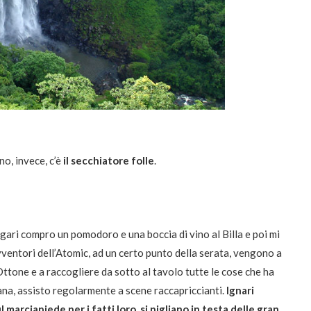
no, invece, c’è
il secchiatore folle
.
gari compro un pomodoro e una boccia di vino al Billa e poi mi
 avventori dell’Atomic, ad un certo punto della serata, vengono a
 Ottone e a raccogliere da sotto al tavolo tutte le cose che ha
ana, assisto regolarmente a scene raccapriccianti.
Ignari
marciapiede per i fatti loro, si pigliano in testa delle gran