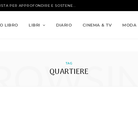
CARDIOPATIE PEDIATRICHE: UN’INTERVISTA PER APPROFONDIRE E SOSTENERE MISSION BAMBINI
IO LIBRO
LIBRI
DIARIO
CINEMA & TV
MODA
ROWSI
TAG
QUARTIERE