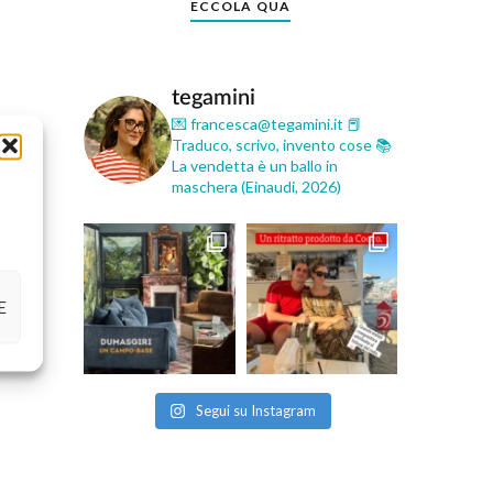
ECCOLA QUA
tegamini
💌 francesca@tegamini.it
📕
Traduco, scrivo, invento cose
📚
La vendetta è un ballo in
maschera (Einaudi, 2026)
E
Segui su Instagram