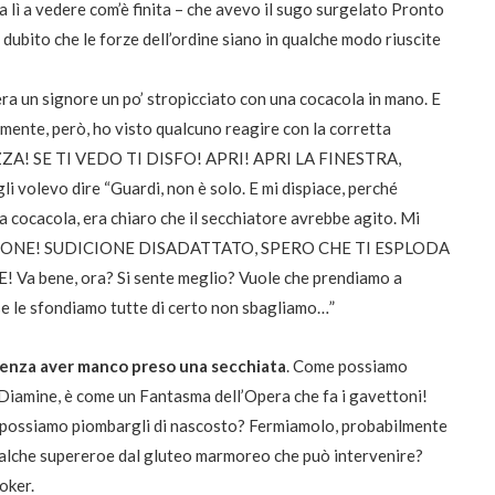
 lì a vedere com’è finita – che avevo il sugo surgelato Pronto
dubito che le forze dell’ordine siano in qualche modo riuscite
, era un signore un po’ stropicciato con una cocacola in mano. E
lmente, però, ho visto qualcuno reagire con la corretta
ZA! SE TI VEDO TI DISFO! APRI! APRI LA FINESTRA,
levo dire “Guardi, non è solo. E mi dispiace, perché
sua cocacola, era chiaro che il secchiatore avrebbe agito. Mi
i. COGLIONE! SUDICIONE DISADATTATO, SPERO CHE TI ESPLODA
 bene, ora? Si sente meglio? Vuole che prendiamo a
a se le sfondiamo tutte di certo non sbagliamo…”
senza aver manco preso una secchiata
. Come possiamo
Diamine, è come un Fantasma dell’Opera che fa i gavettoni!
he possiamo piombargli di nascosto? Fermiamolo, probabilmente
 qualche supereroe dal gluteo marmoreo che può intervenire?
oker.