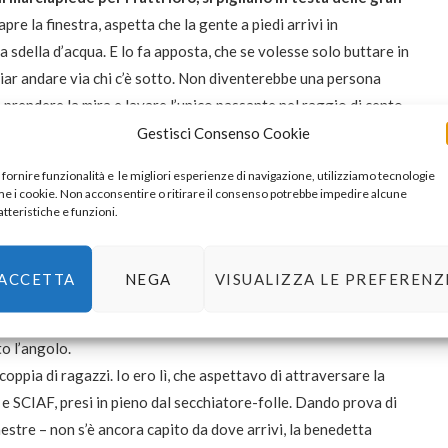
pre la finestra, aspetta che la gente a piedi arrivi in
 sdella d’acqua. E lo fa apposta, che se volesse solo buttare in
ciar andare via chi c’è sotto. Non diventerebbe una persona
prendere la mira e lavare l’unico passante nel raggio di cento
Gestisci Consenso Cookie
hiatore-folle sono ormai quattro… e l’ultimo, quello di ieri,
 fornire funzionalità e le migliori esperienze di navigazione, utilizziamo tecnologie
ra sera, sarà che la cattiveria gratuita mi fa girare
e i cookie. Non acconsentire o ritirare il consenso potrebbe impedire alcune
atteristiche e funzioni.
sono perseguitata dal senso di colpa. Perché sapevo che
un fighetto in camicia azzurra, uno di quei Dorian Gray col
ACCETTA
NEGA
VISUALIZZA LE PREFERENZ
tato colpito di striscio, un po’ d’acqua sul tallone del
nte – lasciando, probabilmente, l’incombenza dell’incazzatura al
to l’angolo.
 coppia di ragazzi. Io ero lì, che aspettavo di attraversare la
e SCIAF, presi in pieno dal secchiatore-folle. Dando prova di
estre – non s’è ancora capito da dove arrivi, la benedetta