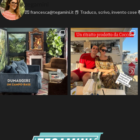
tegamini
💌 francesca@tegamini.it
📕 Traduco, scrivo, invento cose
