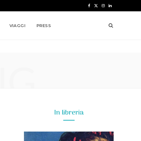
F
X
I
L
a
(
n
i
VIAGGI
PRESS
c
T
s
n
e
w
t
k
b
i
a
e
NG
o
t
g
d
o
t
r
I
k
e
a
n
r
m
)
In libreria