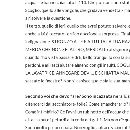
acqua – e hanno chiamato il 113. Che poi non sono stata
Scoglio, quello alle vongole, che gridava vendetta – ma 
a risolvere la questione.
Il
terzo
, quello di ieri, quello che avrei potuto salvare
anche a lui è toccato l’orrido doccione a sorpresa. Fina
indignazione. STRONZO A TE E A TUTTA LA TUA RAZ
MERDA CHE NON SEI ALTRO, MERDA! Io al signore gli vo
quando l’ho vista passare di lì, bello tranquillo con la 
perdoni, e mi lasci aiutare almeno con gli insult
LA LAVATRICE, ANNEGARE DEVI… E SCHIATTA MALE! Va
sassate le finestre? Non si capisce quale sia la sua, m
Secondo voi che devo fare? Sono incazzata nera. E 
difenderci dal secchiatore-folle? Come smascherarlo? 
Come intimidirlo? Ce l’avrà un rubinetto dell’acqua c
attacca pure i petardi alla coda dei gatti! Ma non c’è
Sono molto preoccupata. Non voglio abitare vicino al J