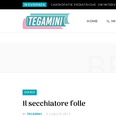
IN EVIDENZA
HOME
IL M
B
DIARIO
Il secchiatore folle
BY
TEGAMINI
5 LUGLIO 2013