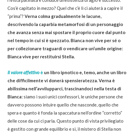
rivista patinata e conduce un’esistenza di agio e successo.
Cos’è capitato in mezzo? Quel che c’è lì ci aiuterà a capire il
“prima”?
Verna colma gradualmente le lacune,
descrivendo la caparbia metamorfosi di un personaggio
che avanza senza mai spostare il proprio cuore dal punto
nel tempo in cui si è spezzato. Bianca non vive per sé o
per collezionare traguardi o vendicare un’umile origine:
Bianca vive per restituirsi Stella.
Il valore affettivo
è
un libro ipnotico e, temo, anche un libro
che difficilmente vi donerà spensieratezza. Verna è
abilissima nell’avvilupparci, trascinandoci nella testa di
Bianca:
siamo i suoi unici confessori, le uniche persone che
davvero possono intuire quello che nasconde, quello che
spera e quanto è fonda la spaccatura nell’ordine “corretto”
delle cose da cui ci parla. Questo punto di vista privilegiato
è gestito con grande equilibrio e sì, il mistero di Stella non