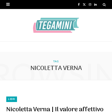
F
X
I
L
a
(
n
i
c
T
s
n
e
w
t
k
b
i
a
e
o
t
g
d
ROWSI
o
t
r
I
TAG
NICOLETTA VERNA
k
e
a
n
r
m
)
LIBRI
Nicoletta Verna | Il valore affettivo