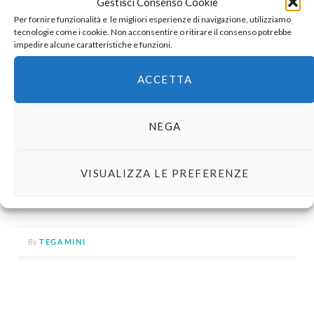
Gestisci Consenso Cookie
Per fornire funzionalità e le migliori esperienze di navigazione, utilizziamo
tecnologie come i cookie. Non acconsentire o ritirare il consenso potrebbe
impedire alcune caratteristiche e funzioni.
ACCETTA
Un post condiviso da Francesca Crescentini (@tegamini)
NEGA
VISUALIZZA LE PREFERENZE
KEEP READING
By
TEGAMINI