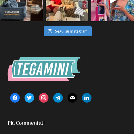
Segui su Instagram
facebook
twitter
instagram
telegram
mail
linkedin
Più Commentati