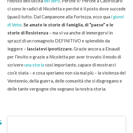
ridosso dell’uscita
del libro
. Perché lì? Perché a Castrocaro
ci sono le radici di Nicoletta e perché è il posto dove succede
(quasi) tutto. Dal Campanone alla Fortezza, ecco qua
I giorni
di Vetro
.
Se amate le storie di famiglia, di “paese” e le
storie di Resistenza
– ma vi va anche di immergervi in
sprazzi di un romagnolo DEFINITIVO e splendido da
leggere –
lasciatevi ipnotizzare.
Grazie ancora a Einaudi
per l’invito e grazie a Nicoletta per aver trovato il modo di
scrivere
una storia
così importante, capace di mostrarci
cos’è stata – e cosa speriamo non sia mai più – la violenza del
Ventennio, della guerra, delle comunità che si disgregano e
delle tante vergogne che segnano la nostra storia.