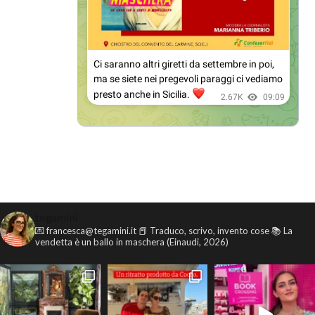
tegamini
💌 francesca@tegamini.it
📕 Traduco, scrivo, invento cose
📚 La
vendetta è un ballo in maschera (Einaudi, 2026)