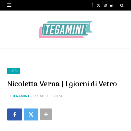
F
X
I
L
a
(
n
i
c
T
s
n
e
w
t
k
b
i
a
e
o
t
g
d
o
t
r
I
LIBRI
k
e
a
n
Nicoletta Verna | I giorni di Vetro
r
m
BY
TEGAMINI
23 APRILE 2024
)