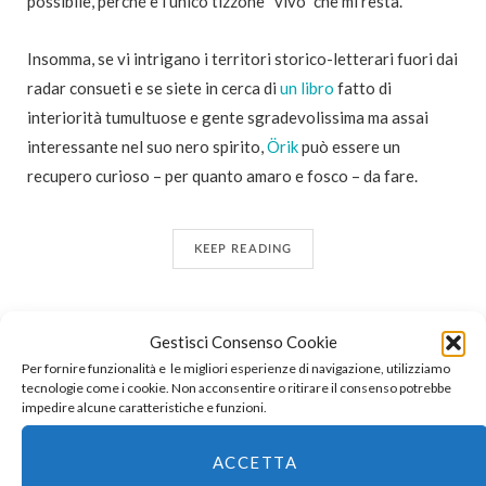
possibile, perché è l’unico tizzone “vivo” che mi resta.
Insomma, se vi intrigano i territori storico-letterari fuori dai
radar consueti e se siete in cerca di
un libro
fatto di
interiorità tumultuose e gente sgradevolissima ma assai
interessante nel suo nero spirito,
Örik
può essere un
recupero curioso – per quanto amaro e fosco – da fare.
KEEP READING
Gestisci Consenso Cookie
By
TEGAMINI
Per fornire funzionalità e le migliori esperienze di navigazione, utilizziamo
tecnologie come i cookie. Non acconsentire o ritirare il consenso potrebbe
impedire alcune caratteristiche e funzioni.
LIBRI
ACCETTA