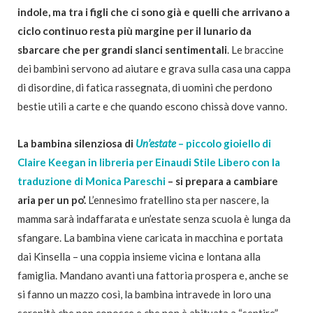
indole, ma tra i figli che ci sono già e quelli che arrivano a
ciclo continuo resta più margine per il lunario da
sbarcare che per grandi slanci sentimentali
. Le braccine
dei bambini servono ad aiutare e grava sulla casa una cappa
di disordine, di fatica rassegnata, di uomini che perdono
bestie utili a carte e che quando escono chissà dove vanno.
La bambina silenziosa di
Un’estate
– piccolo gioiello di
Claire Keegan in libreria per Einaudi Stile Libero con la
traduzione di Monica Pareschi
– si prepara a cambiare
aria per un po’.
L’ennesimo fratellino sta per nascere, la
mamma sarà indaffarata e un’estate senza scuola è lunga da
sfangare. La bambina viene caricata in macchina e portata
dai Kinsella – una coppia insieme vicina e lontana alla
famiglia. Mandano avanti una fattoria prospera e, anche se
si fanno un mazzo così, la bambina intravede in loro una
serenità che non conosce e che non è abituata a “sentire”.