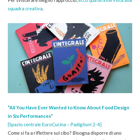
squadra creativa
.
“All You Have Ever Wanted to Know About Food Design
in Six Performances”
[Spazio centrale EuroCucina – Padiglioni 2-4]
Come si fa a riflettere sul cibo? Bisogna disporre di uno