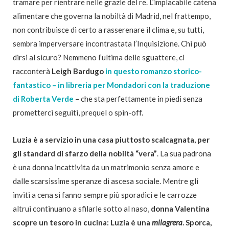
tramare per rientrare nelle grazie del re. L’implacabile catena
alimentare che governa la nobiltà di Madrid, nel frattempo,
non contribuisce di certo a rasserenare il clima e, su tutti,
sembra imperversare incontrastata l’Inquisizione. Chi può
dirsi al sicuro? Nemmeno l’ultima delle sguattere, ci
racconterà
Leigh Bardugo
in questo romanzo storico-
fantastico – in libreria per Mondadori con la traduzione
di Roberta Verde
–
che sta perfettamente in piedi senza
prometterci seguiti, prequel o spin-off.
Luzia è a servizio in una casa piuttosto scalcagnata, per
gli standard di sfarzo della nobiltà “vera”
. La sua padrona
è una donna incattivita da un matrimonio senza amore e
dalle scarsissime speranze di ascesa sociale. Mentre gli
inviti a cena si fanno sempre più sporadici e le carrozze
altrui continuano a sfilarle sotto al naso,
donna Valentina
scopre un tesoro in cucina: Luzia è una
milagrera
. Sporca,