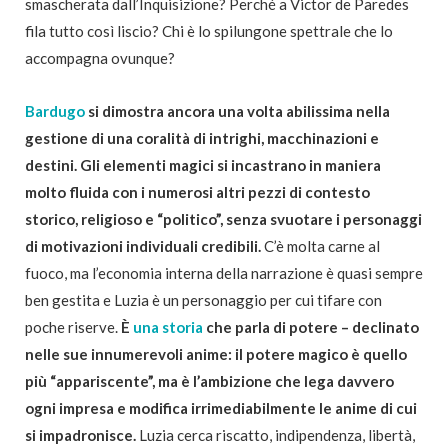
smascherata dall’Inquisizione? Perché a Victor de Paredes
fila tutto così liscio? Chi è lo spilungone spettrale che lo
accompagna ovunque?
Bardugo
si dimostra ancora una volta abilissima nella
gestione di una coralità di intrighi, macchinazioni e
destini. Gli elementi magici si incastrano in maniera
molto fluida con i numerosi altri pezzi di contesto
storico, religioso e “politico”, senza svuotare i personaggi
di motivazioni individuali credibili.
C’è molta carne al
fuoco, ma l’economia interna della narrazione è quasi sempre
ben gestita e Luzia è un personaggio per cui tifare con
poche riserve.
È
una storia
che parla di potere – declinato
nelle sue innumerevoli anime: il potere magico è quello
più “appariscente”, ma è l’ambizione che lega davvero
ogni impresa e modifica irrimediabilmente le anime di cui
si impadronisce.
Luzia cerca riscatto, indipendenza, libertà,