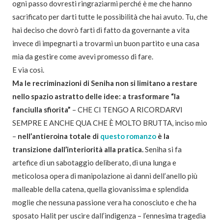
ogni passo dovresti ringraziarmi perché è me che hanno
sacrificato per darti tutte le possibilità che hai avuto. Tu, che
hai deciso che dovrò farti di fatto da governante a vita
invece di impegnarti a trovarmi un buon partito e una casa
mia da gestire come avevi promesso di fare.
E via così.
Ma le recriminazioni di Seniha non si limitano a restare
nello spazio astratto delle idee: a trasformare “la
fanciulla sfiorita”
– CHE CI TENGO A RICORDARVI
SEMPRE E ANCHE QUA CHE È MOLTO BRUTTA, inciso mio
–
nell’antieroina totale di
questo romanzo
è la
transizione dall’interiorità alla pratica.
Seniha si fa
artefice di un sabotaggio deliberato, di una lunga e
meticolosa opera di manipolazione ai danni dell’anello più
malleable della catena, quella giovanissima e splendida
moglie che nessuna passione vera ha conosciuto e che ha
sposato Halit per uscire dall’indigenza – l’ennesima tragedia