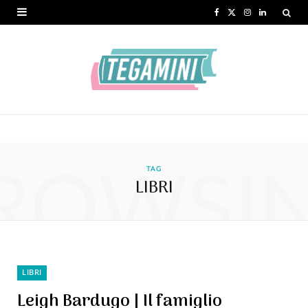
F
X
I
L
a
(
n
i
c
T
s
n
e
w
t
k
b
i
a
e
o
t
g
d
ROWSI
o
t
r
I
TAG
LIBRI
k
e
a
n
r
m
)
LIBRI
Leigh Bardugo | Il famiglio