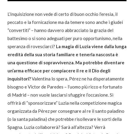
L’Inquisizione non vede di certo di buon occhio l’eresia, il
peccato e la fornicazione ma da temere sono anche i giudei
“convertiti” – hanno davvero abbracciato la grazia del
battesimo o si sono adeguati per puro opportunismo, nella
speranza di rovesciarci?
La magia di Luzia viene dalla lunga
eredità della sua storia familiare e tenerla nascosta è
una questione di sopravvivenza. Ma potrebbe diventare
un’arma efficace per compiacere il re e il Dio degli
inquisitori?
Valentina lo spera, Pérez ne ha disperatamente
bisogno e Victor de Paredes – l’uomo più ricco e fortunato
di Madrid – non vuole lasciarsi sfuggire l’occasione. Si
offrirà di “sponsorizzare” Luzia nella competizione magica
organizzata da Pérez per consegnare al re il santo paladino
(o la santa paladina) che potrebbe risollevare le sorti della
Spagna. Luzia collaborerà? Sarà all’altezza? Verrà