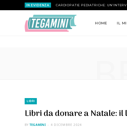
IN EVIDENZA
HOME
IL M
B
LIBRI
Libri da donare a Natale: il
BY
TEGAMINI
4 DICEMBRE 2024