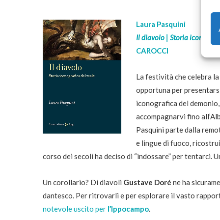
Laura Pasquini
Il diavolo | Storia iconogra
CAROCCI
La festività che celebra 
opportuna per presentarsi
iconografica del demonio, 
accompagnarvi fino all’Alb
Pasquini parte dalla remot
e lingue di fuoco, ricostru
corso dei secoli ha deciso di “indossare” per tentarci. U
Un corollario? Di diavoli
Gustave Doré
ne ha sicurame
dantesco. Per ritrovarli e per esplorare il vasto rapport
notevole uscito per
l’Ippocampo
.