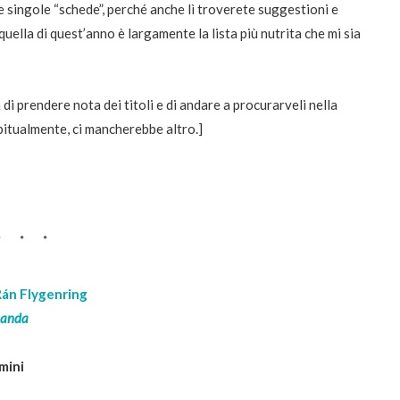
 singole “schede”, perché anche lì troverete suggestioni e
uella di quest’anno è largamente la lista più nutrita che mi sia
eta di prendere nota dei titoli e di andare a procurarveli nella
abitualmente, ci mancherebbe altro.]
Rán Flygenring
slanda
mini