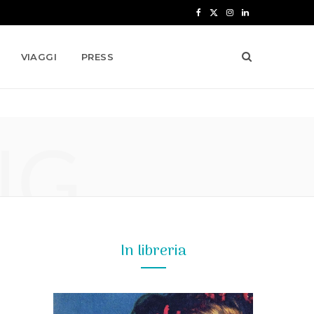
F
X
I
L
a
(
n
i
VIAGGI
PRESS
c
T
s
n
e
w
t
k
b
i
a
e
NG
o
t
g
d
o
t
r
I
k
e
a
n
r
m
)
In libreria