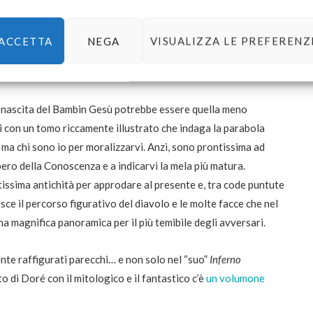
ACCETTA
NEGA
VISUALIZZA LE PREFERENZ
fica del male
la nascita del Bambin Gesù potrebbe essere quella meno
 con un tomo riccamente illustrato che indaga la parabola
ma chi sono io per moralizzarvi. Anzi, sono prontissima ad
ero della Conoscenza e a indicarvi la mela più matura.
issima antichità per approdare al presente e, tra code puntute
isce il percorso figurativo del diavolo e le molte facce che nel
na magnifica panoramica per il più temibile degli avversari.
nte raffigurati parecchi… e non solo nel “suo”
Inferno
o di Doré con il mitologico e il fantastico c’è
un volumone