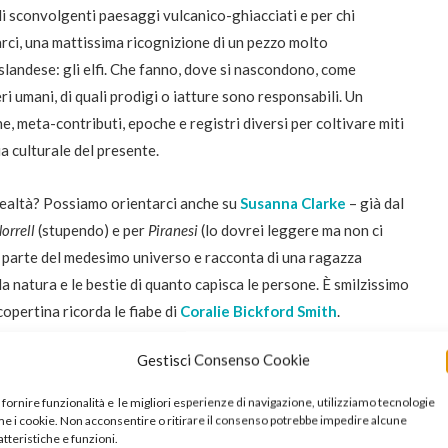
li sconvolgenti paesaggi vulcanico-ghiacciati e per chi
rci, una mattissima ricognizione di un pezzo molto
 islandese: gli elfi. Che fanno, dove si nascondono, come
ri umani, di quali prodigi o iatture sono responsabili. Un
, meta-contributi, epoche e registri diversi per coltivare miti
a culturale del presente.
 realtà? Possiamo orientarci anche su
Susanna Clarke
– già dal
orrell
(stupendo) e per
Piranesi
(lo dovrei leggere ma non ci
a parte del medesimo universo e racconta di una ragazza
a natura e le bestie di quanto capisca le persone. È smilzissimo
opertina ricorda le fiabe di
Coralie Bickford Smith
.
-collana illustrata per mappare le entità leggendarie:
streghe
,
Gestisci Consenso Cookie
 fornire funzionalità e le migliori esperienze di navigazione, utilizziamo tecnologie
e i cookie. Non acconsentire o ritirare il consenso potrebbe impedire alcune
atteristiche e funzioni.