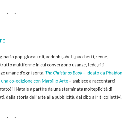
TE
inario pop, giocattoli, addobbi, abeti, pacchetti, renne,
trutto multiforme in cui convergono usanze, fede, riti
nze umane d’ogni sorta.
The Christmas Book
– ideato da Phaidon
in una co-edizione con Marsilio Arte
– ambisce a raccontarci
ntato) il Natale a partire da una sterminata molteplicità di
, dalla storia dell’arte alla pubblicità, dal cibo ai riti collettivi.