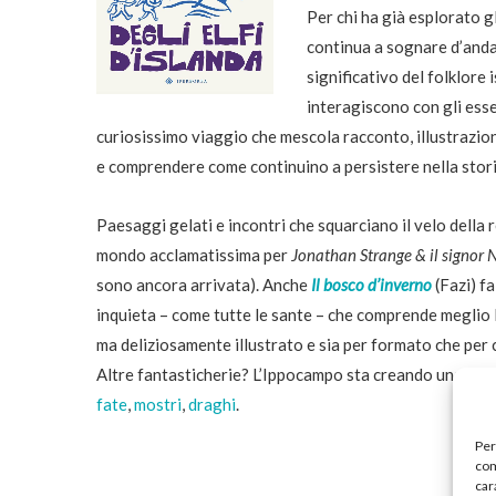
Per chi ha già esplorato g
continua a sognare d’anda
significativo del folklore
interagiscono con gli esse
curiosissimo viaggio che mescola racconto, illustrazione
e comprendere come continuino a persistere nella stori
Paesaggi gelati e incontri che squarciano il velo della
mondo acclamatissima per
Jonathan Strange & il signor N
sono ancora arrivata). Anche
Il bosco d’inverno
(Fazi) f
inquieta – come tutte le sante – che comprende meglio l
ma deliziosamente illustrato e sia per formato che per c
Altre fantasticherie? L’Ippocampo sta creando una mini
fate
,
mostri
,
draghi
.
Per
com
car