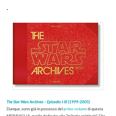
*
The Star Wars Archives – Episodio I-III (1999-2005)
Dunque, sono già in possesso del
primo volume
di questa
MERAVIGLIA, quello dedicato alla “trilogia originale”. Che