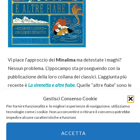
Vi piace l’approccio dei
Minalima
ma detestate i maghi?
Nessun problema. L’Ippocampo sta proseguendo con la
pubblicazione della loro collana dei classici. L’aggiunta più
recente è
La sirenetta e altre fiabe
. Quelle “altre fiabe” sono le
fiabe più celebri di Hans Christian Andersen. E no, non
Gestisci Consenso Cookie
finiscono bene. Le fiabe di Andersen non finiscono mai bene.
Per fornire funzionalità e le migliori esperienze di navigazione, utilizziamo
tecnologie come i cookie. Non acconsentire o ritirare il consenso potrebbe
impedire alcune caratteristiche e funzioni.
*
ACCETTA