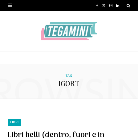
F
X
I
L
a
(
n
i
c
T
s
n
e
w
t
k
b
i
a
e
o
t
g
d
ROWSI
o
t
r
I
TAG
IGORT
k
e
a
n
r
m
)
LIBRI
Libri belli (dentro, fuori e in