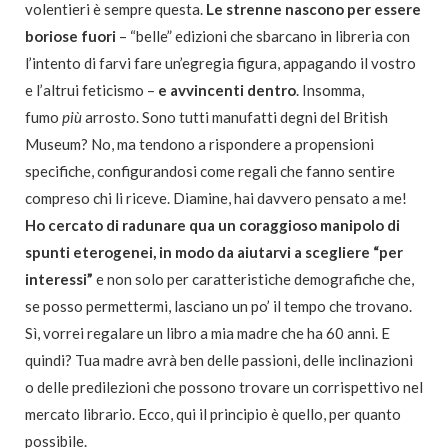
volentieri è sempre questa.
Le strenne nascono per essere
boriose fuori
– “belle” edizioni che sbarcano in libreria con
l’intento di farvi fare un’egregia figura, appagando il vostro
e l’altrui feticismo –
e avvincenti dentro
. Insomma,
fumo
più
arrosto. Sono tutti manufatti degni del British
Museum? No, ma tendono a rispondere a propensioni
specifiche, configurandosi come regali che fanno sentire
compreso chi li riceve. Diamine, hai davvero pensato a me!
Ho cercato di radunare qua un coraggioso manipolo di
spunti eterogenei, in modo da aiutarvi a scegliere “per
interessi”
e non solo per caratteristiche demografiche che,
se posso permettermi, lasciano un po’ il tempo che trovano.
Sì, vorrei regalare un libro a mia madre che ha 60 anni. E
quindi? Tua madre avrà ben delle passioni, delle inclinazioni
o delle predilezioni che possono trovare un corrispettivo nel
mercato librario. Ecco, qui il principio è quello, per quanto
possibile.