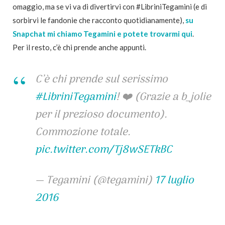
omaggio, ma se vi va di divertirvi con #LibriniTegamini (e di
sorbirvi le fandonie che racconto quotidianamente),
su
Snapchat mi chiamo Tegamini e potete trovarmi qui
.
Per il resto, c’è chi prende anche appunti.
C’è chi prende sul serissimo
#LibriniTegamini
! ❤️ (Grazie a b_jolie
per il prezioso documento).
Commozione totale.
pic.twitter.com/Tj8wSETkBC
— Tegamini (@tegamini)
17 luglio
2016