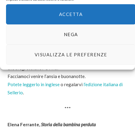
York coltivando ambizioni letterarie e inanellando fallimenti
amorosi e variegate goffaggini ne abbiamo visti passare
ACCETTA
parecchi, ma hanno sempre il loro fascino. Nello specifico, il
trentenne di Ben Lerner riesce addirittura a sfondare come
NEGA
scrittore, ma ciò non basterà a metterlo al sicuro. Malattia
potenzialmente mortale diagnosticata in un momento poco
propizio? C’è. Migliore amica che vorrebbe essere fecondata
VISUALIZZA LE PREFERENZE
senza però diventare la tua compagna? Presente. Certezze
che si sgretolano? Ovvio.
Facciamoci venire l’ansia e buonanotte.
Potete leggerlo in inglese
o regalarvi
l’edizione italiana di
Sellerio
.
***
Elena Ferrante,
Storia della bambina perduta