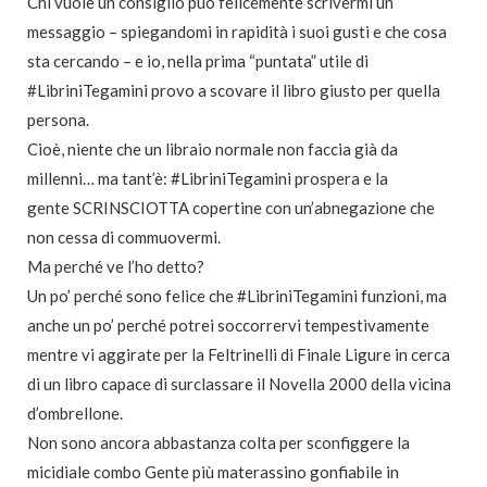
Chi vuole un consiglio può felicemente scrivermi un
messaggio – spiegandomi in rapidità i suoi gusti e che cosa
sta cercando – e io, nella prima “puntata” utile di
#LibriniTegamini provo a scovare il libro giusto per quella
persona.
Cioè, niente che un libraio normale non faccia già da
millenni… ma tant’è: #LibriniTegamini prospera e la
gente SCRINSCIOTTA copertine con un’abnegazione che
non cessa di commuovermi.
Ma perché ve l’ho detto?
Un po’ perché sono felice che #LibriniTegamini funzioni, ma
anche un po’ perché potrei soccorrervi tempestivamente
mentre vi aggirate per la Feltrinelli di Finale Ligure in cerca
di un libro capace di surclassare il Novella 2000 della vicina
d’ombrellone.
Non sono ancora abbastanza colta per sconfiggere la
micidiale combo Gente più materassino gonfiabile in