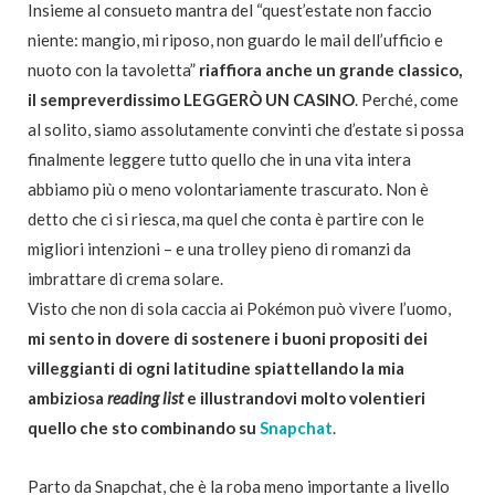
Insieme al consueto mantra del “quest’estate non faccio
niente: mangio, mi riposo, non guardo le mail dell’ufficio e
nuoto con la tavoletta”
riaffiora anche un grande classico,
il sempreverdissimo LEGGERÒ UN CASINO
. Perché, come
al solito, siamo assolutamente convinti che d’estate si possa
finalmente leggere tutto quello che in una vita intera
abbiamo più o meno volontariamente trascurato. Non è
detto che ci si riesca, ma quel che conta è partire con le
migliori intenzioni – e una trolley pieno di romanzi da
imbrattare di crema solare.
Visto che non di sola caccia ai Pokémon può vivere l’uomo,
mi sento in dovere di sostenere i buoni propositi dei
villeggianti di ogni latitudine spiattellando la mia
ambiziosa
reading list
e illustrandovi molto volentieri
quello che sto combinando su
Snapchat
.
Parto da Snapchat, che è la roba meno importante a livello