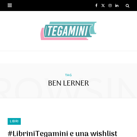
F
X
I
L
a
(
n
i
c
T
s
n
e
w
t
k
b
i
a
e
o
t
g
d
ROWSI
o
t
r
I
TAG
BEN LERNER
k
e
a
n
r
m
)
LIBRI
#LibriniTegamini e una wishlist