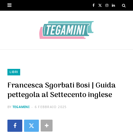
F
X
I
L
a
(
n
i
c
T
s
n
e
w
t
k
b
i
a
e
o
t
g
d
o
t
r
I
LIBRI
k
e
a
n
Francesca Sgorbati Bosi | Guida
r
m
pettegola al Settecento inglese
)
BY
TEGAMINI
6 FEBBRAIO 2025