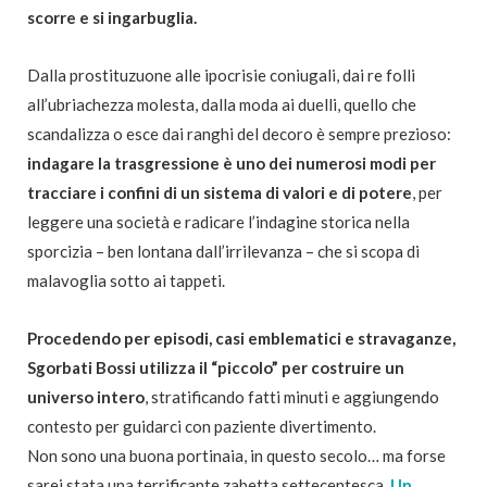
scorre e si ingarbuglia.
Dalla prostituzuone alle ipocrisie coniugali, dai re folli
all’ubriachezza molesta, dalla moda ai duelli, quello che
scandalizza o esce dai ranghi del decoro è sempre prezioso:
indagare la trasgressione è uno dei numerosi modi per
tracciare i confini di un sistema di valori e di potere
, per
leggere una società e radicare l’indagine storica nella
sporcizia – ben lontana dall’irrilevanza – che si scopa di
malavoglia sotto ai tappeti.
Procedendo per episodi, casi emblematici e stravaganze,
Sgorbati Bossi utilizza il “piccolo” per costruire un
universo intero
, stratificando fatti minuti e aggiungendo
contesto per guidarci con paziente divertimento.
Non sono una buona portinaia, in questo secolo… ma forse
sarei stata una terrificante zabetta settecentesca.
Un