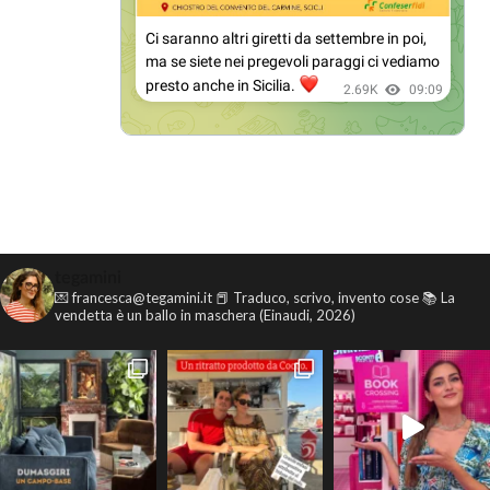
tegamini
💌 francesca@tegamini.it
📕 Traduco, scrivo, invento cose
📚 La
vendetta è un ballo in maschera (Einaudi, 2026)