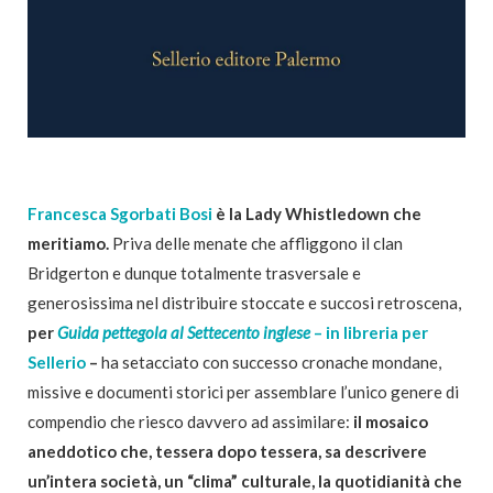
Francesca Sgorbati Bosi
è la Lady Whistledown che
meritiamo.
Priva delle menate che affliggono il clan
Bridgerton e dunque totalmente trasversale e
generosissima nel distribuire stoccate e succosi retroscena,
per
Guida pettegola al Settecento inglese
– in libreria per
Sellerio
–
ha setacciato con successo cronache mondane,
missive e documenti storici per assemblare l’unico genere di
compendio che riesco davvero ad assimilare:
il mosaico
aneddotico che, tessera dopo tessera, sa descrivere
un’intera società, un “clima” culturale, la quotidianità che