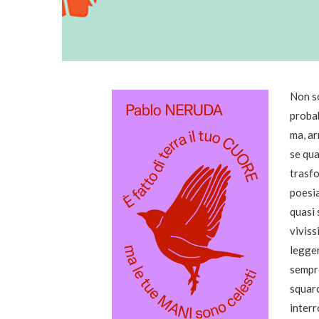
Non so
probab
ma, ar
se qua
trasfo
poesia
quasi 
viviss
legger
sempre
squarc
interr