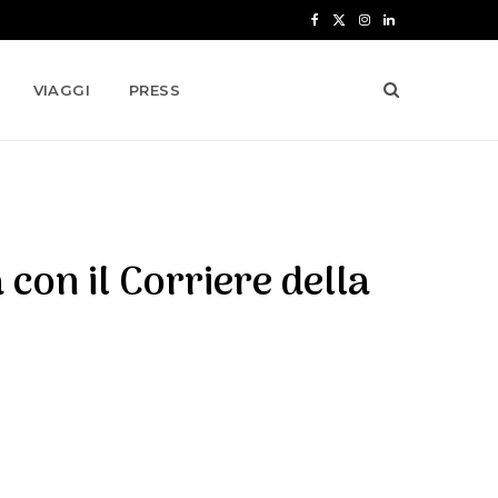
F
X
I
L
a
(
n
i
VIAGGI
PRESS
c
T
s
n
e
w
t
k
b
i
a
e
o
t
g
d
 con il Corriere della
o
t
r
I
k
e
a
n
r
m
)