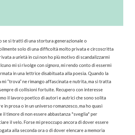
 se si tratti di una stortura generazionale o
ilmente solo di una difficoltà molto privata e circoscritta
rivata a un’età in cui non ho più motivo di scandalizzarmi
lcuno mi si rivolge con
signora
, mi rendo conto di essermi
rmata in una lettrice disabituata alla poesia. Quando la
 mi “trova” ne rimango affascinata e nutrita, ma si tratta
sempre di collisioni fortuite. Recupero con interesse
imo il lavoro poetico di autori e autrici che sono solita
e in prosa o in un universo romanzesco, ma ho quasi
 il timore di non essere abbastanza *sveglia* per
iare il velo. Forse mi preoccupo ancora di dover essere
ogata alla seconda ora o di dover elencare a memoria