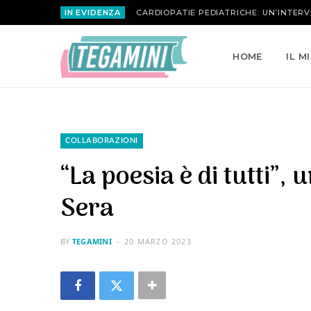
IN EVIDENZA
MARIA ATTANASIO | LA ROSA INVERSA
HOME
IL M
COLLABORAZIONI
“La poesia è di tutti”,
Sera
BY
TEGAMINI
20 MARZO 2023