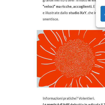
“veloci” ma ricche, accoglienti.
E le co
e illustrate dallo
studio XxY
, che in amb
smentisce.
Informazioni pratiche? Volentieri.
La poesia è di tutti
debutta in edicola il