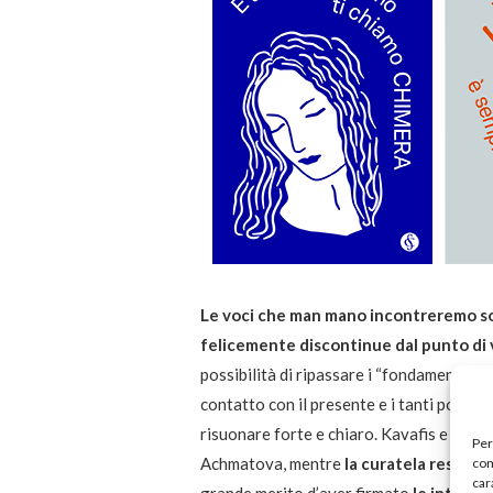
Le voci che man mano incontreremo so
felicemente discontinue dal punto di 
possibilità di ripassare i “fondamentali” d
contatto con il presente e i tanti ponti ch
risuonare forte e chiaro. Kavafis e Au
Per
Achmatova, mentre
la curatela resterà
com
car
grande merito d’aver firmato
le introdu