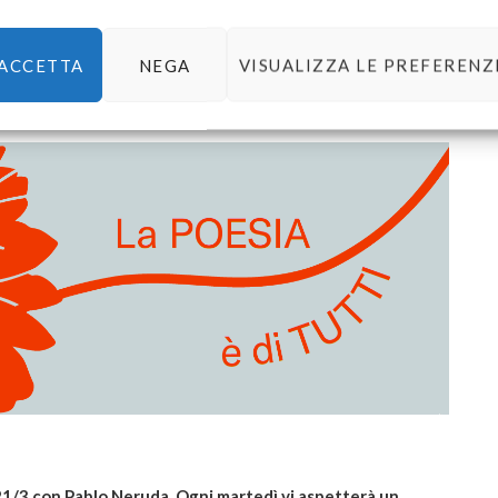
pertine (BELLISSIME, posso dire?) sono state progettate
ito editoriale ci ha abituati bene e che qua non si
ACCETTA
NEGA
VISUALIZZA LE PREFERENZ
 21/3 con Pablo Neruda. Ogni martedì vi aspetterà un