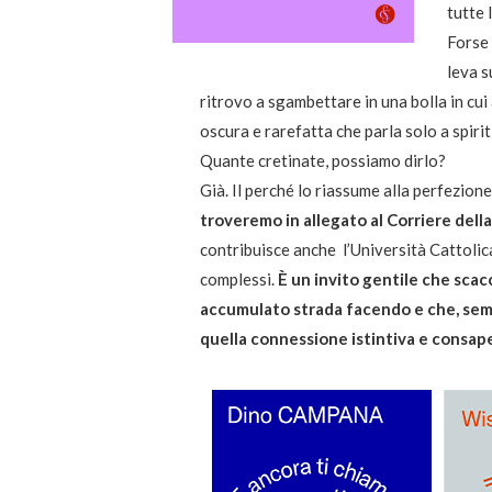
tutte 
Forse 
leva s
ritrovo a sgambettare in una bolla in cui a
oscura e rarefatta che parla solo a spiriti
Quante cretinate, possiamo dirlo?
Già. Il perché lo riassume alla perfezione 
troveremo in allegato al Corriere dell
contribuisce anche l’Università Cattolica
complessi.
È un invito gentile che sca
accumulato strada facendo e che, sempl
quella connessione istintiva e consape