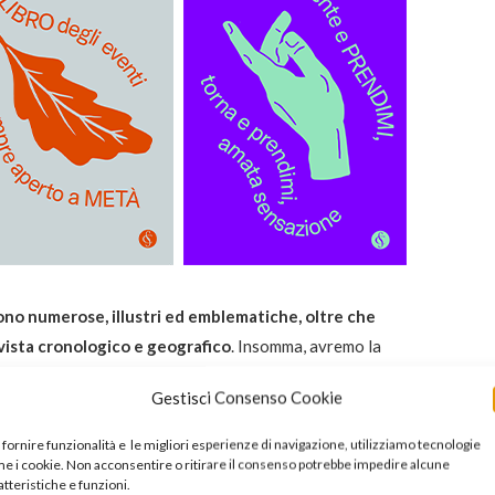
no numerose, illustri ed emblematiche, oltre che
vista cronologico e geografico
. Insomma, avremo la
ella disciplina poetica di questi ultimi 150 anni, ma il
Gestisci Consenso Cookie
e ci collegano ai nostri ieri saranno presidiati e lasciati
den si accomoderanno vicino a Ocean Vuong e Anna
 fornire funzionalità e le migliori esperienze di navigazione, utilizziamo tecnologie
 saldamente affidata a Daniele Piccini
, che ha anche il
e i cookie. Non acconsentire o ritirare il consenso potrebbe impedire alcune
atteristiche e funzioni.
zioni
ai volumi – come sono?
Accessibili, curiose,