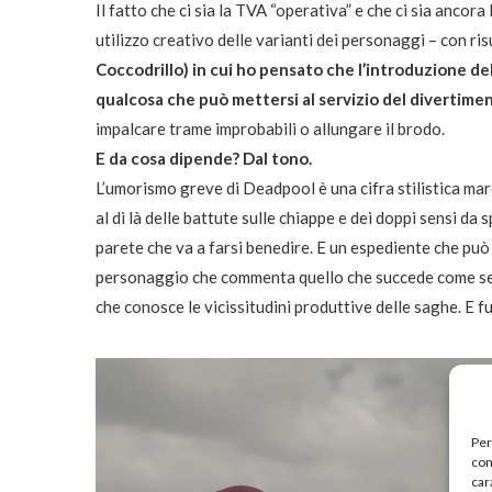
Il fatto che ci sia la TVA “operativa” e che ci sia ancor
utilizzo creativo delle varianti dei personaggi – con r
Coccodrillo) in cui ho pensato che l’introduzione de
qualcosa che può mettersi al servizio del divertime
impalcare trame improbabili o allungare il brodo.
E da cosa dipende? Dal tono.
L’umorismo greve di Deadpool è una cifra stilistica mar
al di là delle battute sulle chiappe e dei doppi sensi da 
parete che va a farsi benedire. E un espediente che può
personaggio che commenta quello che succede come se f
che conosce le vicissitudini produttive delle saghe. E f
Per
com
car