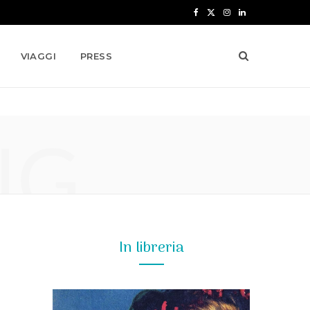
F
X
I
L
a
(
n
i
VIAGGI
PRESS
c
T
s
n
e
w
t
k
b
i
a
e
NG
o
t
g
d
o
t
r
I
k
e
a
n
r
m
)
In libreria