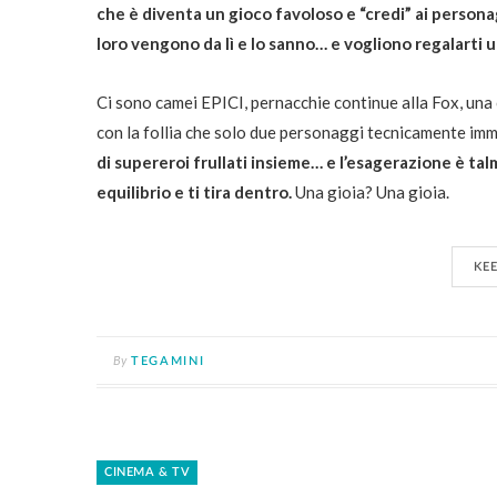
che è diventa un gioco favoloso e “credi” ai perso
loro vengono da lì e lo sanno… e vogliono regalarti u
Ci sono camei EPICI, pernacchie continue alla Fox, u
con la follia che solo due personaggi tecnicamente im
di supereroi frullati insieme… e l’esagerazione è ta
equilibrio e ti tira dentro.
Una gioia? Una gioia.
KE
By
TEGAMINI
CINEMA & TV