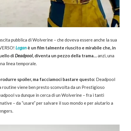
 uscita pubblica di Wolverine – che doveva essere anche la sua
TIVERSO!
Logan
è un film talmente riuscito e mirabile che, in
ello di
Deadpool
, diventa un pezzo della trama…
anzi, una
una linea temporale.
 produrre spoiler, ma facciamoci bastare questo:
Deadpool
ra routine viene ben presto sconvolta da un Prestigioso
eadpool va dunque in cerca di un Wolverine – fra i tanti
rnative – da “usare” per salvare il suo mondo e per aiutarlo a
engers.