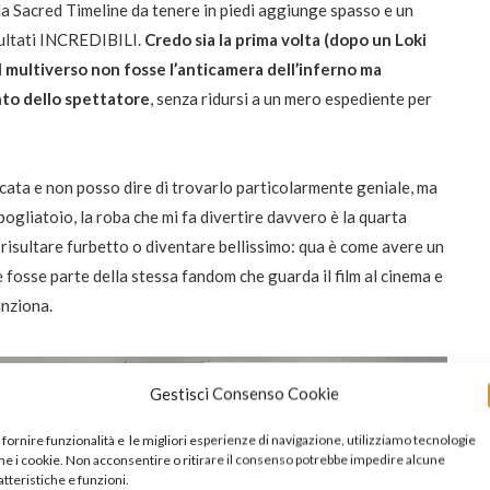
a la Sacred Timeline da tenere in piedi aggiunge spasso e un
isultati INCREDIBILI.
Credo sia la prima volta (dopo un Loki
l multiverso non fosse l’anticamera dell’inferno ma
nto dello spettatore
, senza ridursi a un mero espediente per
cata e non posso dire di trovarlo particolarmente geniale, ma
spogliatoio, la roba che mi fa divertire davvero è la quarta
 risultare furbetto o diventare bellissimo: qua è come avere un
osse parte della stessa fandom che guarda il film al cinema e
unziona.
Gestisci Consenso Cookie
 fornire funzionalità e le migliori esperienze di navigazione, utilizziamo tecnologie
e i cookie. Non acconsentire o ritirare il consenso potrebbe impedire alcune
atteristiche e funzioni.