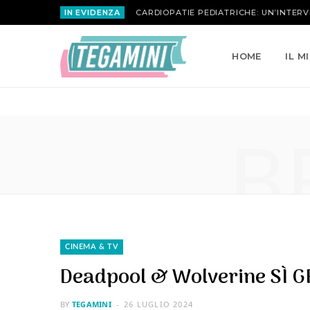
IN EVIDENZA
MARIA ATTANASIO | LA ROSA INVERSA
HOME
IL M
B
CINEMA & TV
Deadpool & Wolverine SÌ G
BY
TEGAMINI
26 LUGLIO 2024