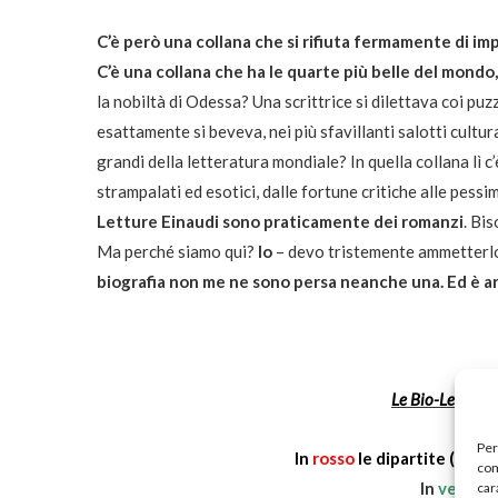
C’è però una collana che si rifiuta fermamente di im
C’è una collana che ha le quarte più belle del mondo, 
la nobiltà di Odessa? Una scrittrice si dilettava coi puz
esattamente si beveva, nei più sfavillanti salotti cultu
grandi della letteratura mondiale? In quella collana lì c
strampalati ed esotici, dalle fortune critiche alle pessi
Letture Einaudi sono praticamente dei romanzi
. Bi
Ma perché siamo qui?
Io
– devo tristemente ammetterl
biografia non me ne sono persa neanche una. Ed è ar
Le Bio-Letture: 
Per
In
rosso
le dipartite (preci
com
In
verde
l
car