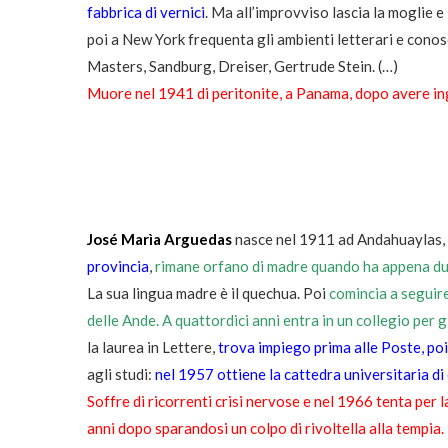
fabbrica di vernici
. Ma all’improvviso lascia la moglie e
poi a New York frequenta gli ambienti letterari e conosc
Masters, Sandburg, Dreiser, Gertrude Stein. (…)
Muore nel 1941 di peritonite, a Panama, dopo avere ing
José Marìa Arguedas
nasce nel 1911 ad Andahuaylas, 
provincia
,
rimane orfano di madre quando ha appena due 
La sua lingua madre è il quechua. Poi
comincia a seguire
delle Ande. A quattordici anni entra in un collegio per 
la laurea in Lettere,
trova impiego prima alle Poste, poi
agli studi:
nel 1957 ottiene la cattedra universitaria di
Soffre di ricorrenti crisi nervose e nel 1966 tenta per la
anni dopo sparandosi un colpo di rivoltella alla tempia.