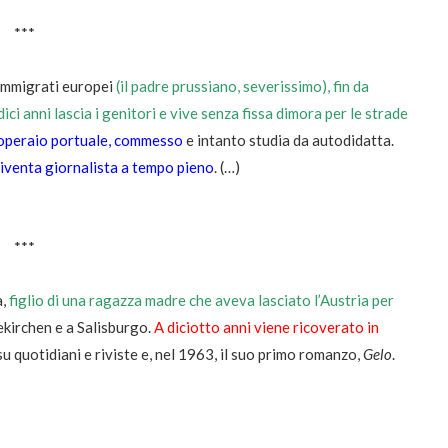
***
 immigrati europei
(il padre prussiano, severissimo), fin da
ici anni lascia i genitori e vive senza fissa dimora per le strade
 operaio portuale, commesso
e intanto studia da autodidatta.
iventa giornalista a tempo pieno
. (…)
***
a,
figlio di una ragazza madre che aveva lasciato l’Austria per
ekirchen e a Salisburgo.
A diciotto anni viene ricoverato in
su quotidiani e riviste e, nel 1963, il suo primo romanzo,
Gelo
.