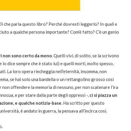
Di che parla questo libro? Perché dovresti leggerlo? In quali e
iaciuto a qualche persona importante? Com’è fatto? C’è un genio
tori non sono certo da meno
. Quelli vivi, di solito, se la scrivono
 lo dice sempre che è stato lui) e quelli morti, molto spesso,
ati. La loro opera riecheggia nell’eternità, insomma, non
ema, se hai solo una bandella o un rettangolino grosso così
r non offendere la memoria di nessuno, per non scatenare l’ira
innocua, e per stare dalla parte degli oppressi -,
ci si piazza un
icazione, e qualche notizia-base
. Ha scritto per questo
niversità, è andato in guerra, la pensava all’incirca così.
o.