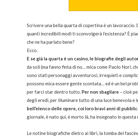
Scrivere una bella quarta di copertina è un lavoraccio. 
quanti incredibili modi ti sconvolgerà l’esistenza? È p
che ne ha parlato bene?
Ecco.
E se già la quarta è un casino, le biografie degli au
da soli (ma fanno finta di no… mica come Paolo Nori, che
sono stati personaggi avventurosi, irrequieti e complic
possono mica essere gente scontata… ed è un bel probl
per farci star dentro tutto.
Per non sbagliare
– cioè pe
degli eredi, per illuminare tutto di una luce benevola e 
bell’elenco delle opere, coi loro bravi anni di pubbl
giornale, è nato qui, è morto là, ha insegnato in questa u
Le notine biografiche dietro ai libri, la tomba del fascin