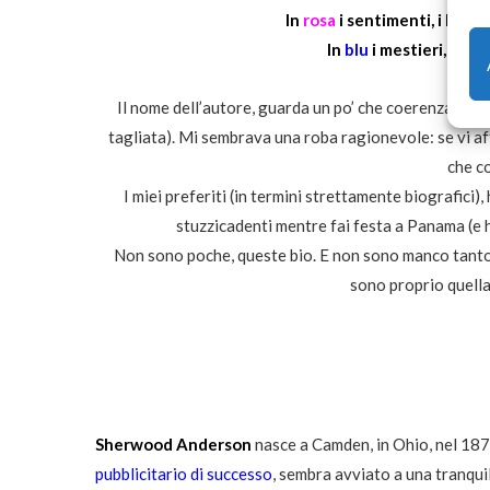
In
rosa
i sentimenti, i legam
In
blu
i mestieri, per 
Il nome dell’autore, guarda un po’ che coerenza, vi p
tagliata). Mi sembrava una roba ragionevole: se vi af
che co
I miei preferiti (in termini strettamente biografici
stuzzicadenti mentre fai festa a Panama (e 
Non sono poche, queste bio. E non sono manco tanto
sono proprio quella 
Sherwood Anderson
nasce a Camden, in Ohio, nel 18
pubblicitario di successo
, sembra avviato a una tranqui