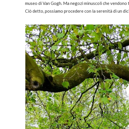
museo di Van Gogh. Ma negozi minuscoli che vendono tim
Ciò detto, possiamo procedere con la serenità di un di