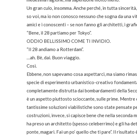
Un gran culo, insomma. Anche perché, in tutta sincerit
so voi, ma io non conosco nessuno che sogna da una vita
amici e i conoscenti – se non fanno gli architetti, i gr
“Bene, il 28 partiamo per Tokyo”.
ODDIO BELLISSIMO COME TI INVIDIO.
“Il 28 andiamo a Rotterdam”.
…ah. Bè, dai. Buon viaggio.
Così.
Ebbene, non sapevamo cosa aspettarci, ma siamo rimast
specie di esperimento urbanistico-creativo fondamental
completamente distrutta dai bombardamenti della Secon
è un aspetto piuttosto scioccante, sulle prime. Mentre c
tantissime soluzioni viabilistiche sono state pensate pe
costruzioni, invece, si capisce bene che nella seconda
ha preso un architetto (spesso celeberrimo) e gli ha de
ponte, magari. Fai un po’ quello che ti pare”. Il risultat