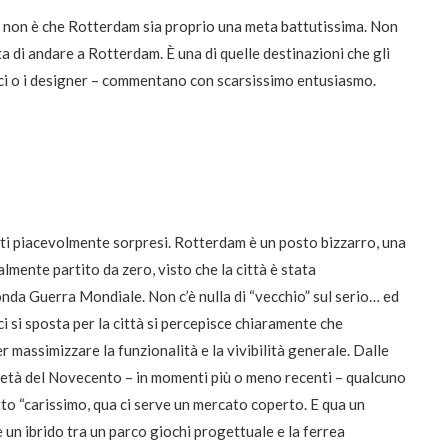
à, non è che Rotterdam sia proprio una meta battutissima. Non
 di andare a Rotterdam. È una di quelle destinazioni che gli
afici o i designer – commentano con scarsissimo entusiasmo.
i piacevolmente sorpresi. Rotterdam è un posto bizzarro, una
mente partito da zero, visto che la città è stata
da Guerra Mondiale. Non c’è nulla di “vecchio” sul serio… ed
i si sposta per la città si percepisce chiaramente che
r massimizzare la funzionalità e la vivibilità generale. Dalle
 metà del Novecento – in momenti più o meno recenti – qualcuno
tto “carissimo, qua ci serve un mercato coperto. E qua un
o è un ibrido tra un parco giochi progettuale e la ferrea