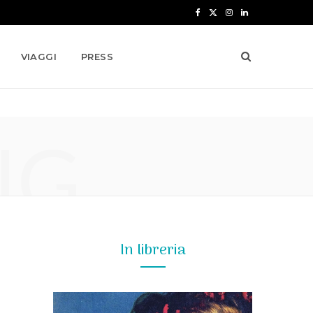
F
X
I
L
a
(
n
i
VIAGGI
PRESS
c
T
s
n
e
w
t
k
b
i
a
e
NG
o
t
g
d
o
t
r
I
k
e
a
n
r
m
)
In libreria