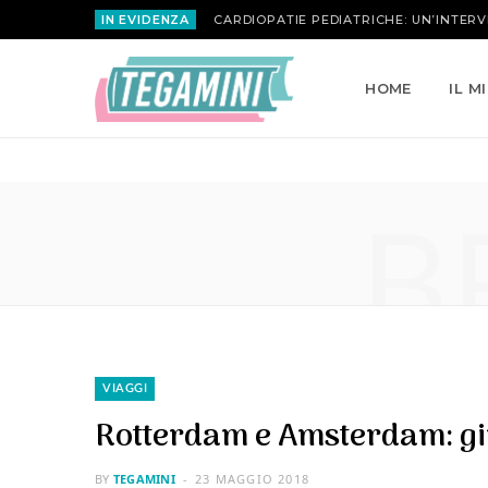
IN EVIDENZA
MARIA ATTANASIO | LA ROSA INVERSA
HOME
IL M
B
VIAGGI
Rotterdam e Amsterdam: gir
BY
TEGAMINI
23 MAGGIO 2018