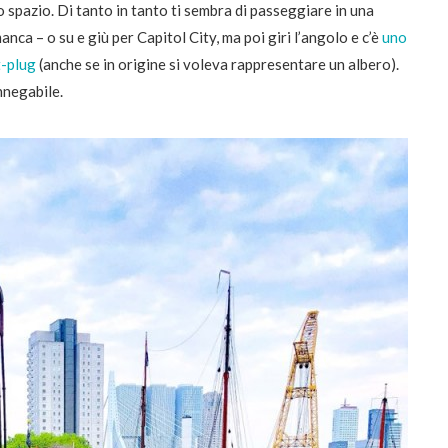
lo spazio. Di tanto in tanto ti sembra di passeggiare in una
nca – o su e giù per Capitol City, ma poi giri l’angolo e c’è
uno
t-plug
(anche se in origine si voleva rappresentare un albero).
nnegabile.