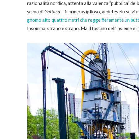
razionalità nordica, attenta alla valenza “pubblica” del
scena di
Gattaca
– film meraviglioso, vedetevelo se vi ma
gnomo alto quattro metri che regge fieramente un but
Insomma, strano è strano. Ma il fascino dell’insieme è i