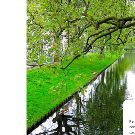
Per
com
car