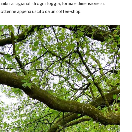
bri artigianali di ogni foggia, forma e dimensione sì.
ciottenne appena uscito da un coffee-shop.