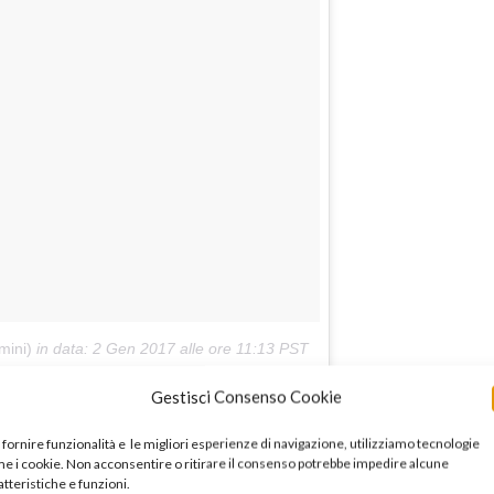
mini)
in data:
2 Gen 2017 alle ore 11:13 PST
Gestisci Consenso Cookie
 fornire funzionalità e le migliori esperienze di navigazione, utilizziamo tecnologie
e i cookie. Non acconsentire o ritirare il consenso potrebbe impedire alcune
atteristiche e funzioni.