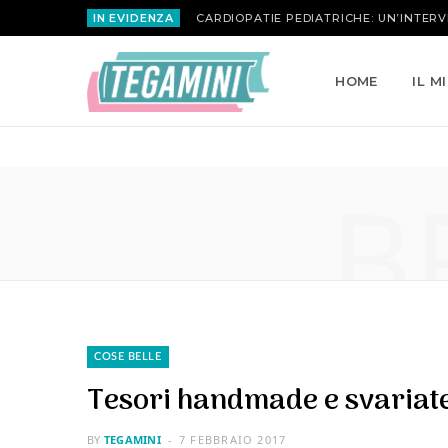
IN EVIDENZA
MARIA ATTANASIO | LA ROSA INVERSA
HOME
IL M
B
COSE BELLE
Tesori handmade e svariat
BY
TEGAMINI
7 FEBBRAIO 2017