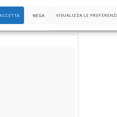
a dalla natura (e ogni tecnica esistente di combinazione delle
i, anelli, braccialetti e carinerie a profusione a base di
ACCETTA
NEGA
VISUALIZZA LE PREFERENZ
 comode e solide – e per solide intendo resistenti alle manine