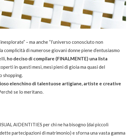
e inesplorate” – ma anche “l’universo conosciuto non
 la complicità di numerose giovani donne piene d’entusiasmo
lli,
ho deciso di compilare (FINALMENTE) una lista
operti in questi mesi, mesi pieni di gioia ma quasi del
lo shopping.
ioso elenchino di talentuose artigiane, artiste e creative
 Perché se lo meritano.
VISUAL AIDENTITIES per chi ne ha bisogno (dai piccoli
edette partecipazioni di matrimonio) e sforna una vasta gamma