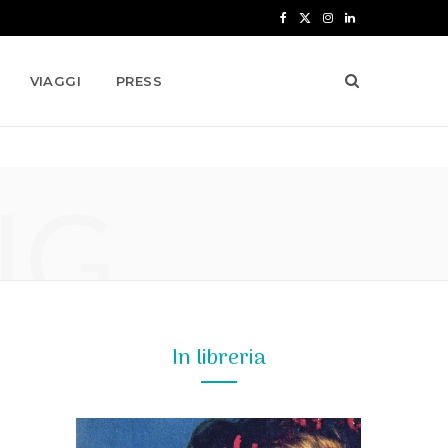
F
X
I
L
a
(
n
i
VIAGGI
PRESS
c
T
s
n
e
w
t
k
b
i
a
e
NG
o
t
g
d
o
t
r
I
k
e
a
n
r
m
)
In libreria