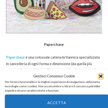
Paperchase
Paperchase
è una colossale catena britannica specializzata
in cancelleria di ogni forma e dimensione (da quella più
pacata alle assurdità totali), con un occhio di riguardo allo
Gestisci Consenso Cookie
scemenzame variegato e all’occorrente per il crafting.
Per fornire funzionalità e le migliori esperienze di navigazione, utilizziamo
L’assortimento è vastissimo e l’attenzione ai “fenomeni pop”
tecnologie come i cookie. Non acconsentire o ritirare il consenso potrebbe
del momento è decisamente spiccata. Volete i cactus? Volete
impedire alcune caratteristiche e funzioni.
gli unicorni? Volete i glitter? Volete le frasi motivazionali –
ACCETTA
ma non quelle zuccherose? Volete i fenicotteri? Bene, da