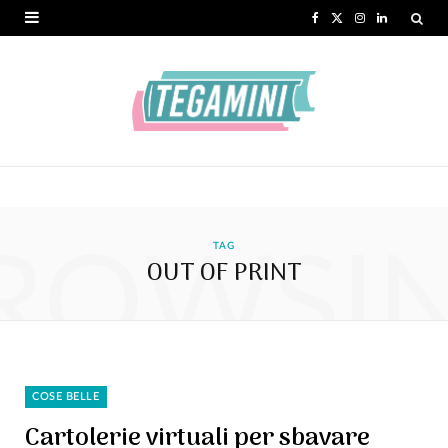
F
X
I
L
a
(
n
i
c
T
s
n
e
w
t
k
b
i
a
e
o
t
g
d
ROWSI
o
t
r
I
TAG
OUT OF PRINT
k
e
a
n
r
m
)
COSE BELLE
Cartolerie virtuali per sbavare