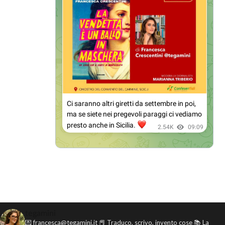
tegamini
💌 francesca@tegamini.it
📕 Traduco, scrivo, invento cose
📚 La