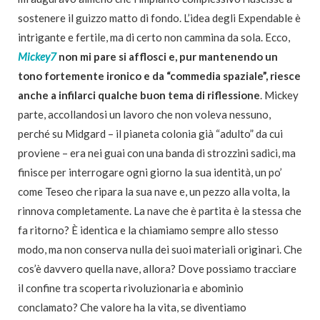
sostenere il guizzo matto di fondo. L’idea degli Expendable è
intrigante e fertile, ma di certo non cammina da sola. Ecco,
Mickey7
non mi pare si afflosci e, pur mantenendo un
tono fortemente ironico e da “commedia spaziale”, riesce
anche a infilarci qualche buon tema di riflessione
. Mickey
parte, accollandosi un lavoro che non voleva nessuno,
perché su Midgard – il pianeta colonia già “adulto” da cui
proviene – era nei guai con una banda di strozzini sadici, ma
finisce per interrogare ogni giorno la sua identità, un po’
come Teseo che ripara la sua nave e, un pezzo alla volta, la
rinnova completamente. La nave che è partita è la stessa che
fa ritorno? È identica e la chiamiamo sempre allo stesso
modo, ma non conserva nulla dei suoi materiali originari. Che
cos’è davvero quella nave, allora? Dove possiamo tracciare
il confine tra scoperta rivoluzionaria e abominio
conclamato? Che valore ha la vita, se diventiamo