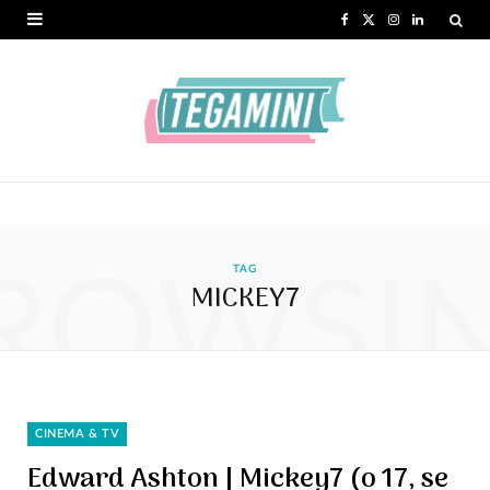
F
X
I
L
a
(
n
i
c
T
s
n
e
w
t
k
b
i
a
e
o
t
g
d
ROWSI
o
t
r
I
TAG
MICKEY7
k
e
a
n
r
m
)
CINEMA & TV
Edward Ashton | Mickey7 (o 17, se