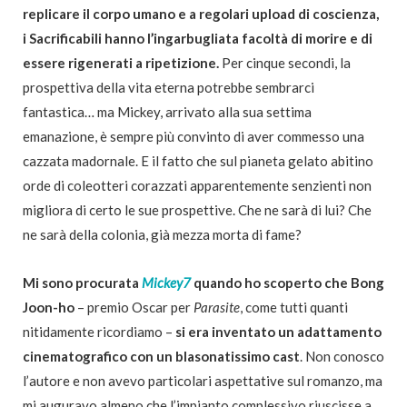
replicare il corpo umano e a regolari upload di coscienza,
i Sacrificabili hanno l’ingarbugliata facoltà di morire e di
essere rigenerati a ripetizione.
Per cinque secondi, la
prospettiva della vita eterna potrebbe sembrarci
fantastica… ma Mickey, arrivato alla sua settima
emanazione, è sempre più convinto di aver commesso una
cazzata madornale. E il fatto che sul pianeta gelato abitino
orde di coleotteri corazzati apparentemente senzienti non
migliora di certo le sue prospettive. Che ne sarà di lui? Che
ne sarà della colonia, già mezza morta di fame?
Mi sono procurata
Mickey7
quando ho scoperto che Bong
Joon-ho
– premio Oscar per
Parasite
, come tutti quanti
nitidamente ricordiamo –
si era inventato un adattamento
cinematografico con un blasonatissimo cast
. Non conosco
l’autore e non avevo particolari aspettative sul romanzo, ma
mi auguravo almeno che l’impianto complessivo riuscisse a