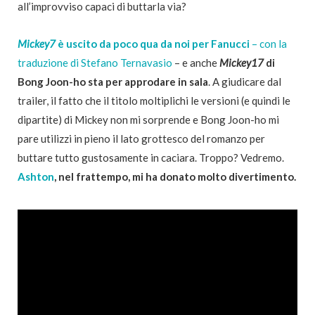
all’improvviso capaci di buttarla via?
Mickey7
è uscito da poco qua da noi per Fanucci
– con la
traduzione di Stefano Ternavasio
– e anche
Mickey17
di
Bong Joon-ho sta per approdare in sala
. A giudicare dal
trailer, il fatto che il titolo moltiplichi le versioni (e quindi le
dipartite) di Mickey non mi sorprende e Bong Joon-ho mi
pare utilizzi in pieno il lato grottesco del romanzo per
buttare tutto gustosamente in caciara. Troppo? Vedremo.
Ashton
, nel frattempo, mi ha donato molto divertimento.